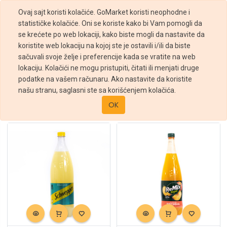
Ovaj sajt koristi kolačiće. GoMarket koristi neophodne i
statističke kolačiće. Oni se koriste kako bi Vam pomogli da
se krećete po web lokaciji, kako biste mogli da nastavite da
koristite web lokaciju na kojoj ste je ostavili i/ili da biste
sačuvali svoje želje i preferencije kada se vratite na web
Filteri
lokaciju. Kolačići ne mogu pristupiti, čitati ili menjati druge
podatke na vašem računaru. Ako nastavite da koristite
Prodavnica
Piće
Sokovi
Gazirani sokovi
našu stranu, saglasni ste sa korišćenjem kolačića.
Sortiraj po :
OK
Podrazumevano