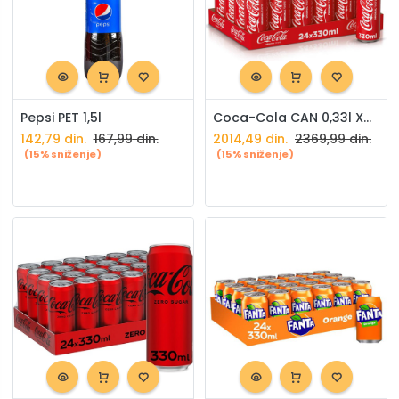
Pepsi PET 1,5l
Coca-Cola CAN 0,33l X24 paket
142,79
din.
167,99
din.
2014,49
din.
2369,99
din.
(15% sniženje)
(15% sniženje)