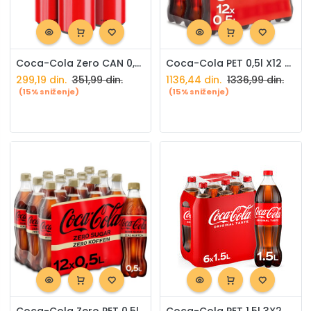
Coca-Cola Zero CAN 0,33l X4
Coca-Cola PET 0,5l X12 paket
299,19
din.
351,99
din.
1136,44
din.
1336,99
din.
(15% sniženje)
(15% sniženje)