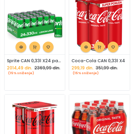
Sprite CAN 0,33l X24 paket
Coca-Cola CAN 0,33l X4
2014,49
din.
2369,99
din.
299,19
din.
351,99
din.
(15% sniženje)
(15% sniženje)