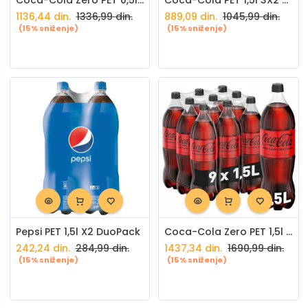
Coca-Cola Zero PET 0,5l X12 paket
Coca-Cola PET 1,5l 3X2 paket
1136,44
din.
1336,99
din.
889,09
din.
1045,99
din.
(15% sniženje)
(15% sniženje)
Pepsi PET 1,5l X2 DuoPack
Coca-Cola Zero PET 1,5l X9 paket
242,24
din.
284,99
din.
1437,34
din.
1690,99
din.
(15% sniženje)
(15% sniženje)