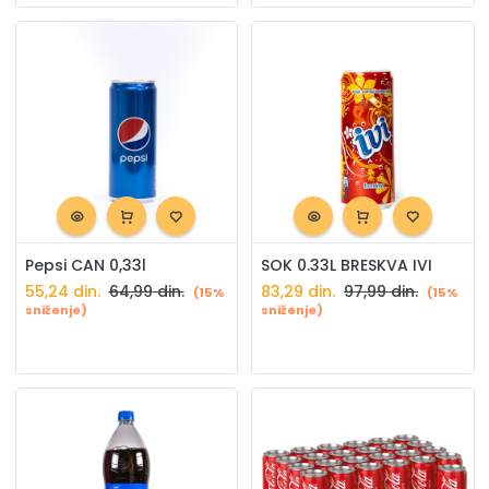
Pepsi CAN 0,33l
SOK 0.33L BRESKVA IVI
55,24
din.
64,99
din.
83,29
din.
97,99
din.
(15%
(15%
sniženje)
sniženje)