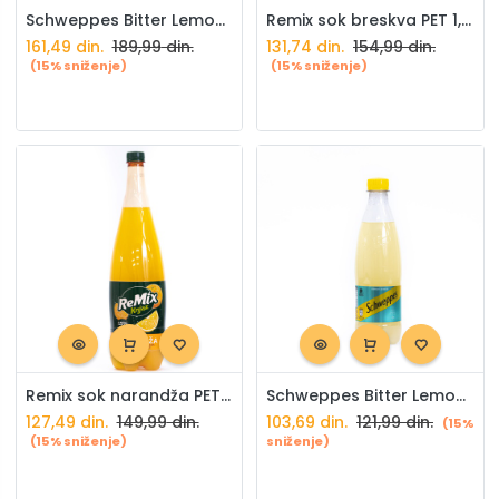
Schweppes Bitter Lemon PET 1,5l
Remix sok breskva PET 1,5l Knjaz Miloš
161,49
din.
189,99
din.
131,74
din.
154,99
din.
(15% sniženje)
(15% sniženje)
Remix sok narandža PET 1,5l Knjaz Miloš
Schweppes Bitter Lemon PET 0,5L
127,49
din.
149,99
din.
103,69
din.
121,99
din.
(15%
(15% sniženje)
sniženje)