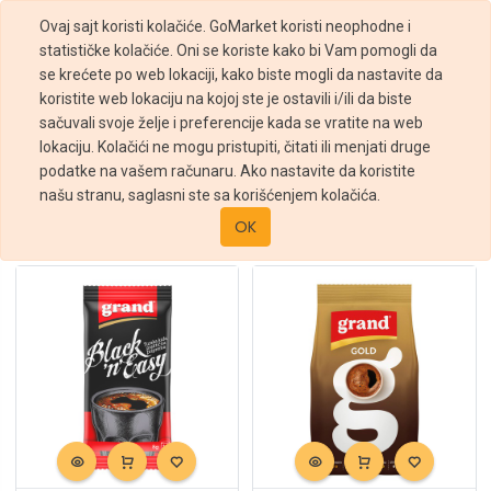
Ovaj sajt koristi kolačiće. GoMarket koristi neophodne i
statističke kolačiće. Oni se koriste kako bi Vam pomogli da
se krećete po web lokaciji, kako biste mogli da nastavite da
koristite web lokaciju na kojoj ste je ostavili i/ili da biste
sačuvali svoje želje i preferencije kada se vratite na web
Filteri
lokaciju. Kolačići ne mogu pristupiti, čitati ili menjati druge
podatke na vašem računaru. Ako nastavite da koristite
Prodavnica
Kafa, mleko i čajevi
Kafa
našu stranu, saglasni ste sa korišćenjem kolačića.
Sortiraj po :
OK
Podrazumevano