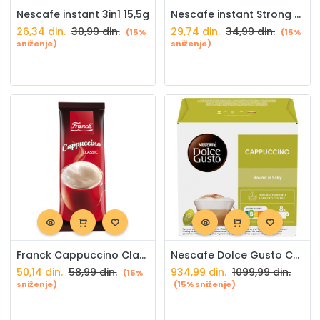
Nescafe instant 3in1 15,5g
Nescafe instant Strong 3in1 14g
26,34
din.
30,99
din.
29,74
din.
34,99
din.
(15%
(15%
sniženje)
sniženje)
Franck Cappuccino Classic 14g
Nescafe Dolce Gusto Cappuccino 8/1
50,14
din.
58,99
din.
934,99
din.
1099,99
din.
(15%
sniženje)
(15% sniženje)