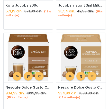
Kafa Jacobs 200g
Jacobs instant 3in1 Milka 12,4g
571,19
din.
671,99
din.
36,54
din.
42,99
din.
(15%
(15%
sniženje)
sniženje)
Nescafe Dolce Gusto Café Au Lait 16/1
Nescafe Dolce Gusto Cortado Espresso Macchiato 16/1
934,99
din.
1099,99
din.
934,99
din.
1099,99
din.
(15% sniženje)
(15% sniženje)