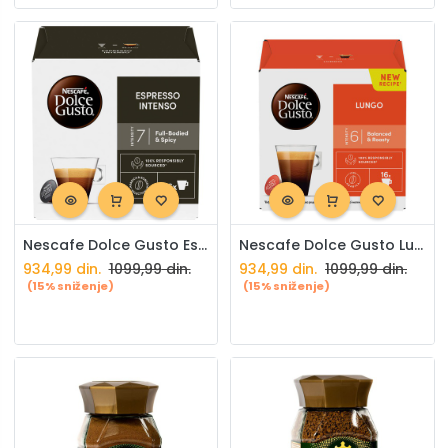
Nescafe Dolce Gusto Espresso Intenso 16/1
Nescafe Dolce Gusto Lungo 16/1
934,99
din.
1099,99
din.
934,99
din.
1099,99
din.
(15% sniženje)
(15% sniženje)