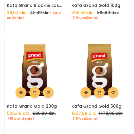
Kafa Grand Black & Easy 8g bez šećera
Kafa Grand Gold 100g
36,54
din.
42,99
din.
268,59
din.
315,99
din.
(15%
sniženje)
(15% sniženje)
Kafa Grand Gold 200g
Kafa Grand Gold 500g
535,49
din.
629,99
din.
1257,99
din.
1479,99
din.
(15% sniženje)
(15% sniženje)