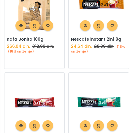
Kafa Bonito 100g
Nescafe instant 2in1 8g
266,04
din.
312,99
din.
24,64
din.
28,99
din.
(15%
(15% sniženje)
sniženje)