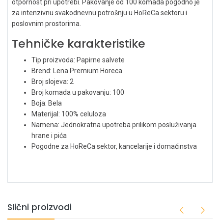
otpornost pri upotrebi. Pakovanje od 100 komada pogodno je
za intenzivnu svakodnevnu potrošnju u HoReCa sektoru i
poslovnim prostorima.
Tehničke karakteristike
Tip proizvoda: Papirne salvete
Brend: Lena Premium Horeca
Broj slojeva: 2
Broj komada u pakovanju: 100
Boja: Bela
Materijal: 100% celuloza
Namena: Jednokratna upotreba prilikom posluživanja
hrane i pića
Pogodne za HoReCa sektor, kancelarije i domaćinstva
Slični proizvodi