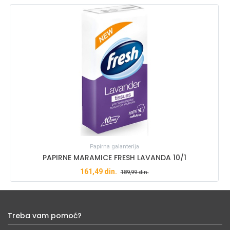
Papirna galanterija
PAPIRNE MARAMICE FRESH LAVANDA 10/1
161,49
din.
189,99
din.
Treba vam pomoć?