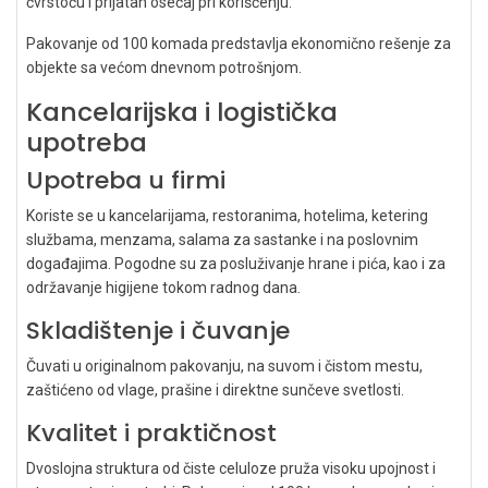
čvrstoću i prijatan osećaj pri korišćenju.
Pakovanje od 100 komada predstavlja ekonomično rešenje za
objekte sa većom dnevnom potrošnjom.
Kancelarijska i logistička
upotreba
Upotreba u firmi
Koriste se u kancelarijama, restoranima, hotelima, ketering
službama, menzama, salama za sastanke i na poslovnim
događajima. Pogodne su za posluživanje hrane i pića, kao i za
održavanje higijene tokom radnog dana.
Skladištenje i čuvanje
Čuvati u originalnom pakovanju, na suvom i čistom mestu,
zaštićeno od vlage, prašine i direktne sunčeve svetlosti.
Kvalitet i praktičnost
Dvoslojna struktura od čiste celuloze pruža visoku upojnost i