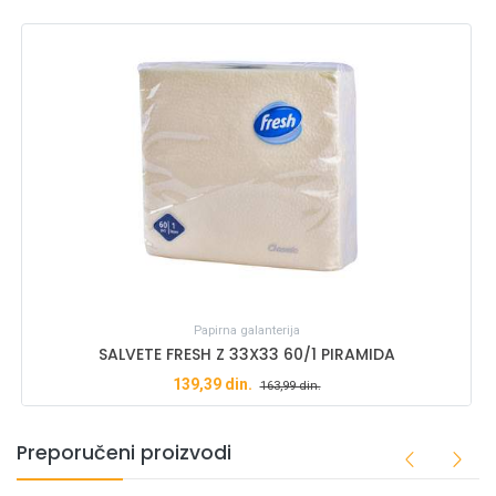
Papirna galanterija
SALVETE FRESH Z 33X33 60/1 PIRAMIDA
139,39
din.
163,99
din.
Preporučeni proizvodi