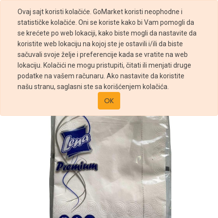
Ovaj sajt koristi kolačiće. GoMarket koristi neophodne i
statističke kolačiće. Oni se koriste kako bi Vam pomogli da
se krećete po web lokaciji, kako biste mogli da nastavite da
koristite web lokaciju na kojoj ste je ostavili i/ili da biste
sačuvali svoje želje i preferencije kada se vratite na web
Prodavnica
lokaciju. Kolačići ne mogu pristupiti, čitati ili menjati druge
SALVETE LENA PREMIUM HORECA 100/1 BELA
podatke na vašem računaru. Ako nastavite da koristite
našu stranu, saglasni ste sa korišćenjem kolačića.
OK