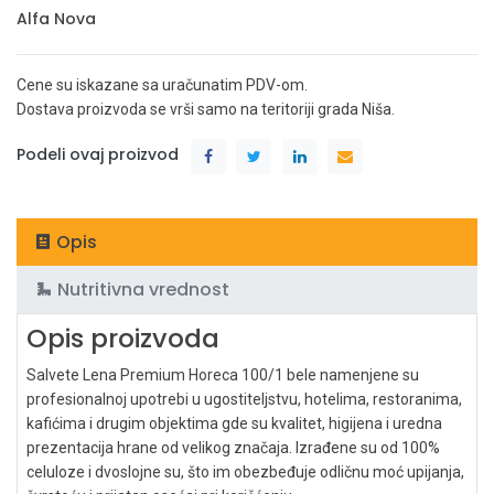
Alfa Nova
Cene su iskazane sa uračunatim PDV-om.
Dostava proizvoda se vrši samo na teritoriji grada Niša.
Podeli ovaj proizvod
Opis
Nutritivna vrednost
Opis proizvoda
Salvete Lena Premium Horeca 100/1 bele namenjene su
profesionalnoj upotrebi u ugostiteljstvu, hotelima, restoranima,
kafićima i drugim objektima gde su kvalitet, higijena i uredna
prezentacija hrane od velikog značaja. Izrađene su od 100%
celuloze i dvoslojne su, što im obezbeđuje odličnu moć upijanja,