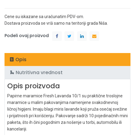
Cene su iskazane sa uračunatim PDV-om.
Dostava proizvoda se vrši samo na teritoriji grada Niša.
Podeli ovaj proizvod
Opis
Nutritivna vrednost
Opis proizvoda
Papirne maramice Fresh Lavanda 10/1 su praktične troslojne
maramice u malim pakovanjima namenjene svakodnevnoj
ličnoj higijeni. Imaju blagi miris lavande koji pruža osećaj svežine
i prijatnosti pri korišćenju. Pakovanje sadrži 10 pojedinačnih mini
paketa, što ih čini pogodnim za nošenje u torbi, automobilu ili
kancelariji.