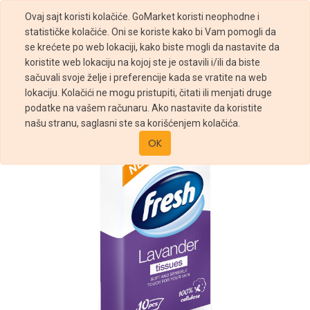
Ovaj sajt koristi kolačiće. GoMarket koristi neophodne i
statističke kolačiće. Oni se koriste kako bi Vam pomogli da
se krećete po web lokaciji, kako biste mogli da nastavite da
koristite web lokaciju na kojoj ste je ostavili i/ili da biste
sačuvali svoje želje i preferencije kada se vratite na web
Prodavnica
PAPIRNE MARAMICE FRESH LAVANDA 10/1
lokaciju. Kolačići ne mogu pristupiti, čitati ili menjati druge
podatke na vašem računaru. Ako nastavite da koristite
našu stranu, saglasni ste sa korišćenjem kolačića.
OK