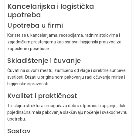
Kancelarijska i logistička
upotreba
Upotreba u firmi
Koriste se u kancelarijama, recepcijama, radnim stolovima i
zajedničkim prostorijama kao osnovni higijenski proizvod za
zaposlene i posetioce.
Skladištenje i čuvanje
Čuvati na suvom mestu, zaštićeno od vlage i direktne sunčeve
svetlosti. Držati u originalnom pakovanju radi očuvanja mirisa i
higijenske ispravnosti.
Kvalitet i praktičnost
Troslojna struktura omogućava dobru otpornost i upijanje, dok
pojedinačna mala pakovanja olakšavaju nošenje i svakodnevnu
upotrebu.
Sastav