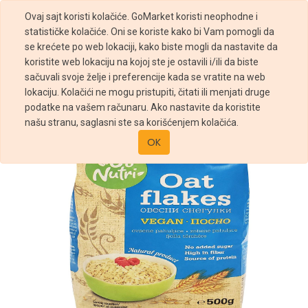
Ovaj sajt koristi kolačiće. GoMarket koristi neophodne i
statističke kolačiće. Oni se koriste kako bi Vam pomogli da
se krećete po web lokaciji, kako biste mogli da nastavite da
koristite web lokaciju na kojoj ste je ostavili i/ili da biste
sačuvali svoje želje i preferencije kada se vratite na web
Prodavnica
OVSENE PAHULJICE 500G VITALIA
lokaciju. Kolačići ne mogu pristupiti, čitati ili menjati druge
podatke na vašem računaru. Ako nastavite da koristite
našu stranu, saglasni ste sa korišćenjem kolačića.
OK