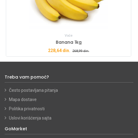
Voće
Banana 1kg
228,64
din.
268,99
din.
Treba vam pomoć?
Često postavljana pitanja
Mapa dostave
Politika privatnosti
Uslovi korišćenja sajta
GoMarket