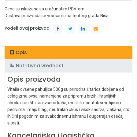
Cene su iskazane sa uračunatim PDV-om.
Dostava proizvoda se vrši samo na teritoriji grada Niša.
Podeli ovaj proizvod
Opis
Nutritivna vrednost
Opis proizvoda
Vitalia ovsene pahuljice 500g
su prirodna žitarica dobijena od
celog zrna ovsa, namenjena za pripremu brzih i hranljivih
obroka kao što su ovsena kaša, musli ili dodatak smutijima i
pecivima. Imaju blagi, neutralan ukus i visok sadržaj vlakana, što
ih čini pogodnim za svakodnevnu ishranu i dugotrajan osećaj
sitosti.
Kancelarijska i logistička