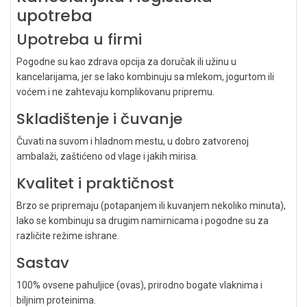
upotreba
Upotreba u firmi
Pogodne su kao zdrava opcija za doručak ili užinu u
kancelarijama, jer se lako kombinuju sa mlekom, jogurtom ili
voćem i ne zahtevaju komplikovanu pripremu.
Skladištenje i čuvanje
Čuvati na suvom i hladnom mestu, u dobro zatvorenoj
ambalaži, zaštićeno od vlage i jakih mirisa.
Kvalitet i praktičnost
Brzo se pripremaju (potapanjem ili kuvanjem nekoliko minuta),
lako se kombinuju sa drugim namirnicama i pogodne su za
različite režime ishrane.
Sastav
100% ovsene pahuljice (ovas), prirodno bogate vlaknima i
biljnim proteinima.