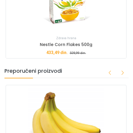
Zdrava hrana
Nestle Corn Flakes 500g
433,49
din.
509,99
din.
Preporučeni proizvodi