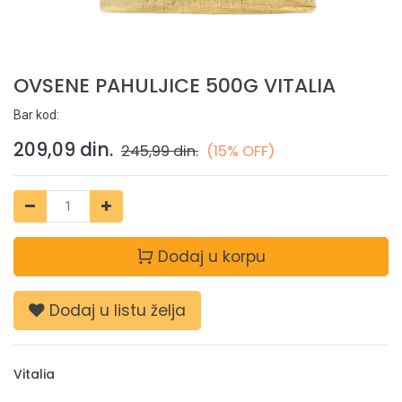
OVSENE PAHULJICE 500G VITALIA
Bar kod:
209,09
din.
245,99
din.
(15% OFF)
Dodaj u korpu
Dodaj u listu želja
Vitalia