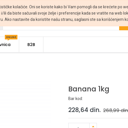
tističke kolačiće. Oni se koriste kako bi Vam pomogli da se krećete po web
 i/ili da biste sačuvali svoje želje i preferencije kada se vratite na web lo
ru. Ako nastavite da koristite našu stranu, saglasni ste sa korišćenjem ko
ONLINE
vnica
B2B
Banana 1kg
Bar kod:
228,64
din.
268,99
din