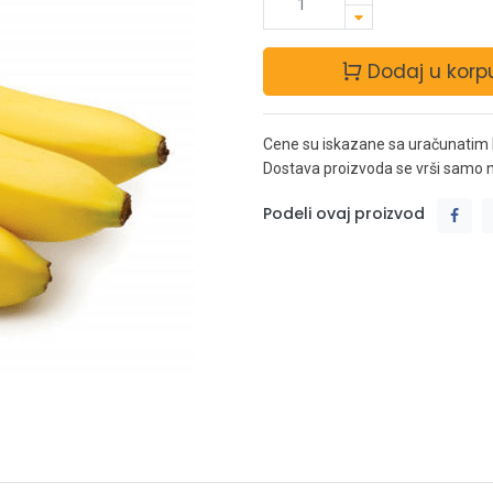
Dodaj u korp
Cene su iskazane sa uračunatim
Dostava proizvoda se vrši samo na 
Podeli ovaj proizvod