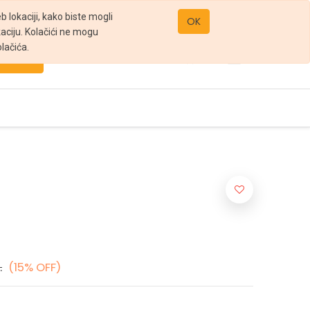
office@gomarket.rs
 lokaciji, kako biste mogli
OK
kaciju. Kolačići ne mogu
lačića.
Pretraži
.
(15% OFF)