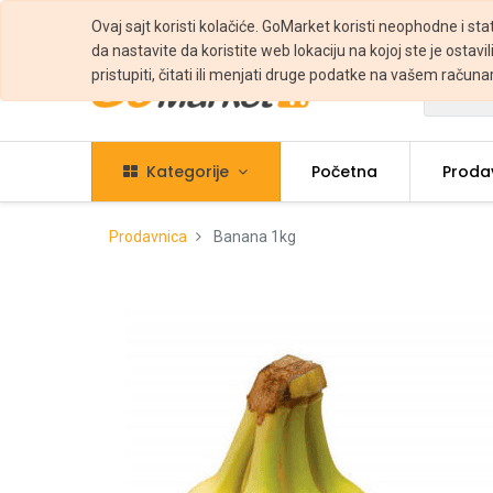
Ovaj sajt koristi kolačiće. GoMarket koristi neophodne i sta
da nastavite da koristite web lokaciju na kojoj ste je ostavili
pristupiti, čitati ili menjati druge podatke na vašem računa
Svi
Kategorije
Početna
Proda
Prodavnica
Banana 1kg