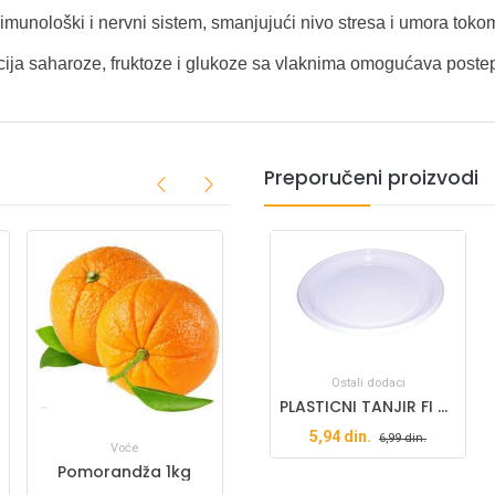
imunološki i nervni sistem, smanjujući nivo stresa i umora tokom
ija saharoze, fruktoze i glukoze sa vlaknima omogućava postep
Preporučeni proizvodi
Ostali dodaci
PLASTICNI TANJIR FI 225 PLITKI
5,94
din.
6,99
din.
Voće
Pomorandža 1kg