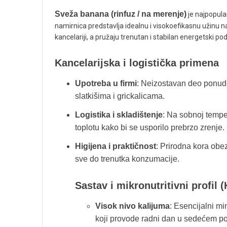
Sveža banana (rinfuz / na merenje)
je najpopula
namirnica predstavlja idealnu i visokoefikasnu užinu
kancelariji, a pružaju trenutan i stabilan energetski p
Kancelarijska i logistička primena
Upotreba u firmi
: Neizostavan deo ponude 
slatkišima i grickalicama.
Logistika i skladištenje
: Na sobnoj temper
toplotu kako bi se usporilo prebrzo zrenj
Higijena i praktičnost
: Prirodna kora obe
sve do trenutka konzumacije.
Sastav i mikronutritivni profil 
Visok nivo kalijuma
: Esencijalni mi
koji provode radni dan u sedećem po