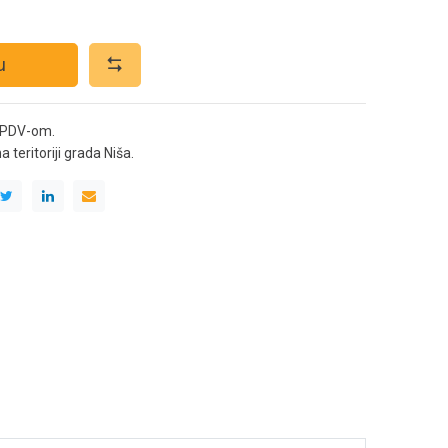
u
 PDV-om.
teritoriji grada Niša.