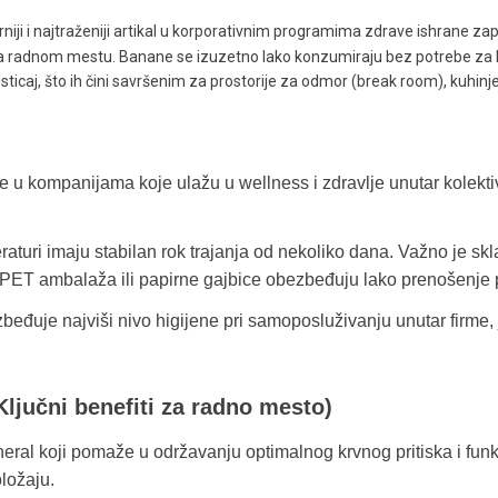
rniji i najtraženiji artikal u korporativnim programima zdrave ishrane z
 na radnom mestu. Banane se izuzetno lako konzumiraju bez potrebe za l
odsticaj, što ih čini savršenim za prostorije za odmor (break room), kuhin
u kompanijama koje ulažu u wellness i zdravlje unutar kolektiv
aturi imaju stabilan rok trajanja od nekoliko dana. Važno je skla
e. PET ambalaža ili papirne gajbice obezbeđuju lako prenošenje 
zbeđuje najviši nivo higijene pri samoposluživanju unutar firme,
(Ključni benefiti za radno mesto)
neral koji pomaže u održavanju optimalnog krvnog pritiska i fun
ložaju.