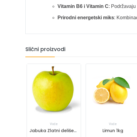
Vitamin B6 i Vitamin C
: Podržavaju 
Prirodni energetski miks
: Kombinac
Slični proizvodi
Voće
Voće
t 1kg
Jabuka Zlatni delišes 1kg
Limun 1kg