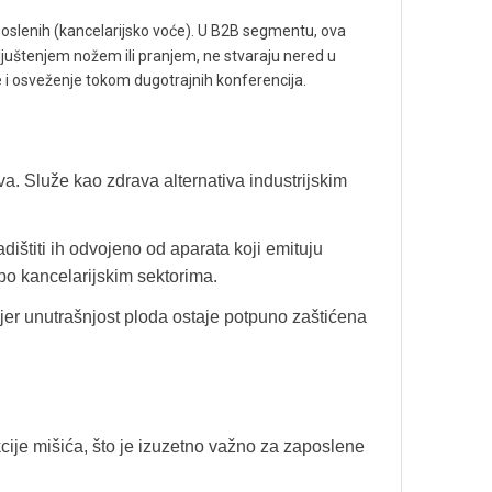
aposlenih (kancelarijsko voće). U B2B segmentu, ova
juštenjem nožem ili pranjem, ne stvaraju nered u
je i osveženje tokom dugotrajnih konferencija.
a. Služe kao zdrava alternativa industrijskim
dištiti ih odvojeno od aparata koji emituju
po kancelarijskim sektorima.
 jer unutrašnjost ploda ostaje potpuno zaštićena
kcije mišića, što je izuzetno važno za zaposlene