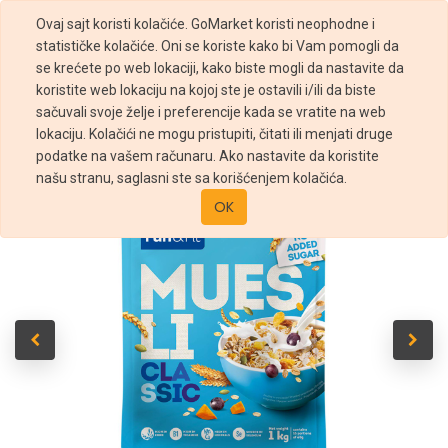
Ovaj sajt koristi kolačiće. GoMarket koristi neophodne i
statističke kolačiće. Oni se koriste kako bi Vam pomogli da
se krećete po web lokaciji, kako biste mogli da nastavite da
koristite web lokaciju na kojoj ste je ostavili i/ili da biste
sačuvali svoje želje i preferencije kada se vratite na web
Prodavnica
Fun&Fit Muesli Classic 1kg
lokaciju. Kolačići ne mogu pristupiti, čitati ili menjati druge
podatke na vašem računaru. Ako nastavite da koristite
našu stranu, saglasni ste sa korišćenjem kolačića.
OK