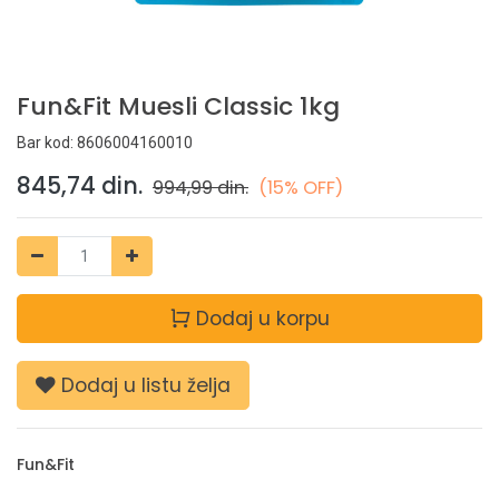
Fun&Fit Muesli Classic 1kg
Bar kod:
8606004160010
845,74
din.
994,99
din.
(15% OFF)
Dodaj u korpu
Dodaj u listu želja
Fun&Fit