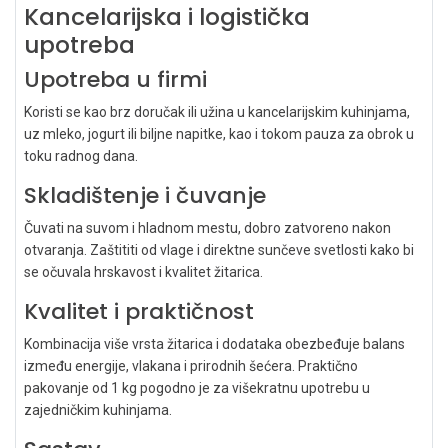
Kancelarijska i logistička
upotreba
Upotreba u firmi
Koristi se kao brz doručak ili užina u kancelarijskim kuhinjama,
uz mleko, jogurt ili biljne napitke, kao i tokom pauza za obrok u
toku radnog dana.
Skladištenje i čuvanje
Čuvati na suvom i hladnom mestu, dobro zatvoreno nakon
otvaranja. Zaštititi od vlage i direktne sunčeve svetlosti kako bi
se očuvala hrskavost i kvalitet žitarica.
Kvalitet i praktičnost
Kombinacija više vrsta žitarica i dodataka obezbeđuje balans
između energije, vlakana i prirodnih šećera. Praktično
pakovanje od 1 kg pogodno je za višekratnu upotrebu u
zajedničkim kuhinjama.