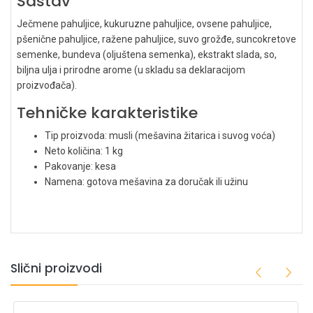
Sastav
Ječmene pahuljice, kukuruzne pahuljice, ovsene pahuljice,
pšenične pahuljice, ražene pahuljice, suvo grožđe, suncokretove
semenke, bundeva (oljuštena semenka), ekstrakt slada, so,
biljna ulja i prirodne arome (u skladu sa deklaracijom
proizvođača).
Tehničke karakteristike
Tip proizvoda: musli (mešavina žitarica i suvog voća)
Neto količina: 1 kg
Pakovanje: kesa
Namena: gotova mešavina za doručak ili užinu
Slični proizvodi