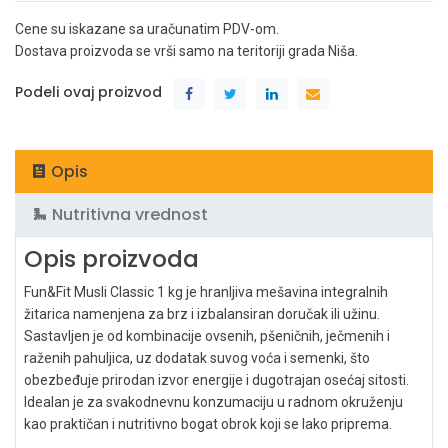
Cene su iskazane sa uračunatim PDV-om.
Dostava proizvoda se vrši samo na teritoriji grada Niša.
Podeli ovaj proizvod
Opis
Nutritivna vrednost
Opis proizvoda
Fun&Fit Musli Classic 1 kg je hranljiva mešavina integralnih
žitarica namenjena za brz i izbalansiran doručak ili užinu.
Sastavljen je od kombinacije ovsenih, pšeničnih, ječmenih i
raženih pahuljica, uz dodatak suvog voća i semenki, što
obezbeđuje prirodan izvor energije i dugotrajan osećaj sitosti.
Idealan je za svakodnevnu konzumaciju u radnom okruženju
kao praktičan i nutritivno bogat obrok koji se lako priprema.