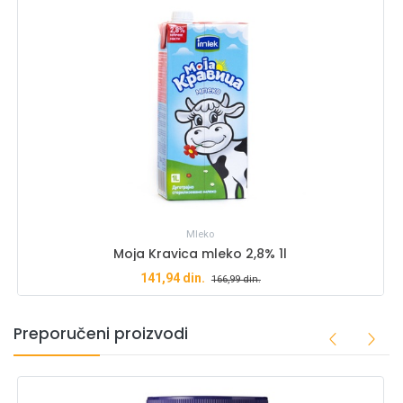
Mleko
Moja Kravica mleko 2,8% 1l
141,94
din.
166,99
din.
Preporučeni proizvodi