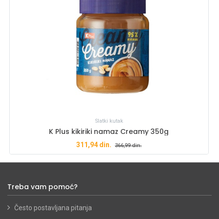
Slatki kutak
K Plus kikiriki namaz Creamy 350g
311,94
din.
366,99
din.
Treba vam pomoć?
Često postavljana pitanja