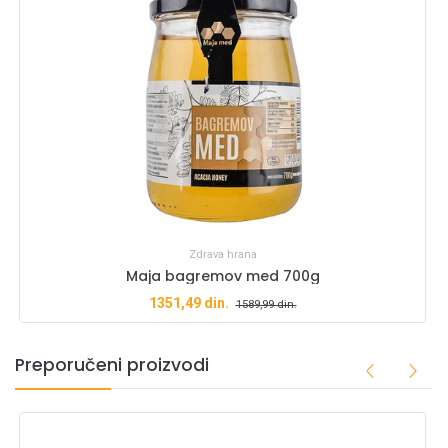
Zdrava hrana
Maja bagremov med 700g
1351,49
din.
1589,99
din.
Preporučeni proizvodi