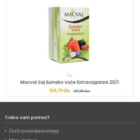
Čaj
Macval čaj šumsko voće Extravaganza 20/1
159,79
din.
187,99
din.
Treba vam pomoć?
Često postavljana pitanja