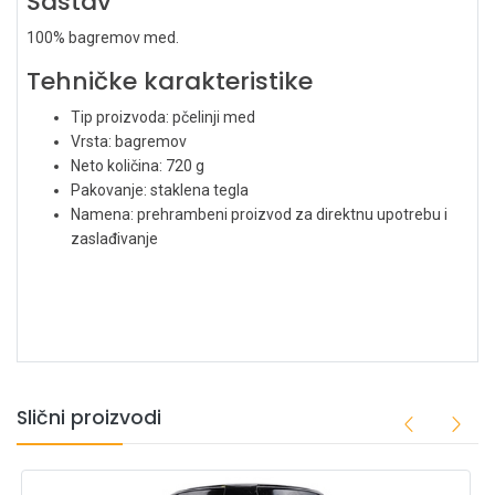
Sastav
100% bagremov med.
Tehničke karakteristike
Tip proizvoda: pčelinji med
Vrsta: bagremov
Neto količina: 720 g
Pakovanje: staklena tegla
Namena: prehrambeni proizvod za direktnu upotrebu i
zaslađivanje
Slični proizvodi