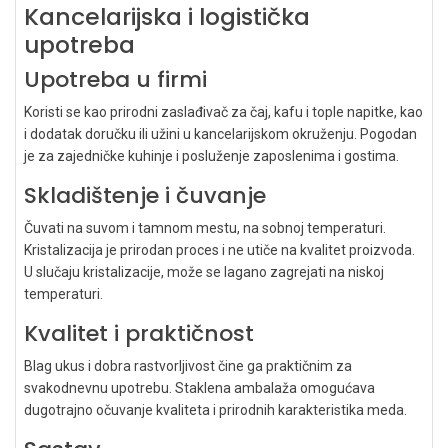
Kancelarijska i logistička
upotreba
Upotreba u firmi
Koristi se kao prirodni zaslađivač za čaj, kafu i tople napitke, kao
i dodatak doručku ili užini u kancelarijskom okruženju. Pogodan
je za zajedničke kuhinje i posluženje zaposlenima i gostima.
Skladištenje i čuvanje
Čuvati na suvom i tamnom mestu, na sobnoj temperaturi.
Kristalizacija je prirodan proces i ne utiče na kvalitet proizvoda.
U slučaju kristalizacije, može se lagano zagrejati na niskoj
temperaturi.
Kvalitet i praktičnost
Blag ukus i dobra rastvorljivost čine ga praktičnim za
svakodnevnu upotrebu. Staklena ambalaža omogućava
dugotrajno očuvanje kvaliteta i prirodnih karakteristika meda.