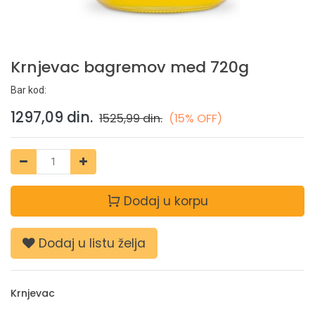
Krnjevac bagremov med 720g
Bar kod:
1297,09
din.
1525,99
din.
(15% OFF)
Dodaj u korpu
Dodaj u listu želja
Krnjevac