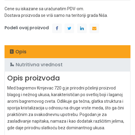
Cene su iskazane sa uračunatim PDV-om.
Dostava proizvoda se vrši samo na teritoriji grada Niša.
Podeli ovaj proizvod
Opis
Nutritivna vrednost
Opis proizvoda
Med bagremov Krnjevac 720 g je prirodni pčelinji proizvod
blagog i nežnog ukusa, karakterističan po svetloj boji i laganoj
aromi bagremovog cveta. Odlikuje ga tečna, glatka struktura i
sporija kristalizacija u odnosu na druge vrste meda, što ga čini
praktičnim za svakodnevnu upotrebu. Pogodan je za
zaslađivanje napitaka, namaza i kao dodatak različitim jelima,
gde daje prirodnu slatkoću bez dominantnog ukusa.