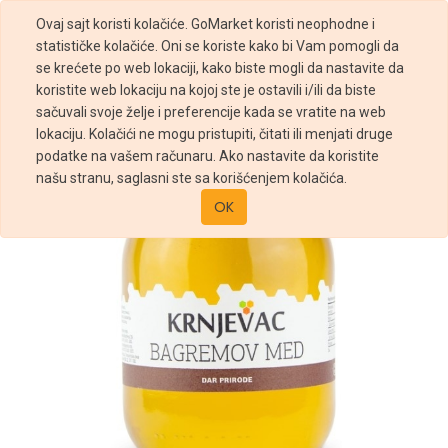
Ovaj sajt koristi kolačiće. GoMarket koristi neophodne i
statističke kolačiće. Oni se koriste kako bi Vam pomogli da
se krećete po web lokaciji, kako biste mogli da nastavite da
koristite web lokaciju na kojoj ste je ostavili i/ili da biste
sačuvali svoje želje i preferencije kada se vratite na web
Prodavnica
Krnjevac bagremov med 720g
lokaciju. Kolačići ne mogu pristupiti, čitati ili menjati druge
podatke na vašem računaru. Ako nastavite da koristite
našu stranu, saglasni ste sa korišćenjem kolačića.
OK