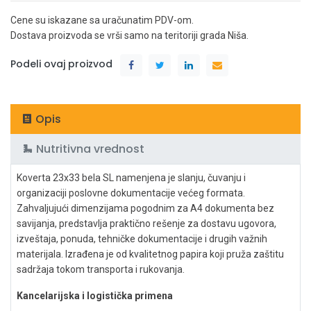
Cene su iskazane sa uračunatim PDV-om.
Dostava proizvoda se vrši samo na teritoriji grada Niša.
Podeli ovaj proizvod
Opis
Nutritivna vrednost
Koverta 23x33 bela SL namenjena je slanju, čuvanju i
organizaciji poslovne dokumentacije većeg formata.
Zahvaljujući dimenzijama pogodnim za A4 dokumenta bez
savijanja, predstavlja praktično rešenje za dostavu ugovora,
izveštaja, ponuda, tehničke dokumentacije i drugih važnih
materijala. Izrađena je od kvalitetnog papira koji pruža zaštitu
sadržaja tokom transporta i rukovanja.
Kancelarijska i logistička primena