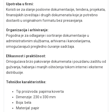
Upotreba u firmi:
Koristi se za slanje poslovne dokumentacije, tendera, projekata,
finansijskih izveštaja i drugih dokumenata koje je potrebno
dostaviti u originalnom formatu bez presavijanja.
Organizacija i arhiviranje:
Pogodna je za odlaganje i sortiranje dokumentacije u
administrativnim službama, arhivama i kancelarijama,
omogućavajući pregledno čuvanje sadržaja.
Efikasnost i praktičnost:
Omogućava brzo pakovanje dokumenata i pouzdanu zaštitu od
gužvanja, habanja i manjih oštećenja tokom interne i eksterne
distribucije.
Tehničke karakteristike:
Tip proizvoda: papirna koverta
Dimenzije: 230 x 330 mm
Boja: bela
Materijal: papir