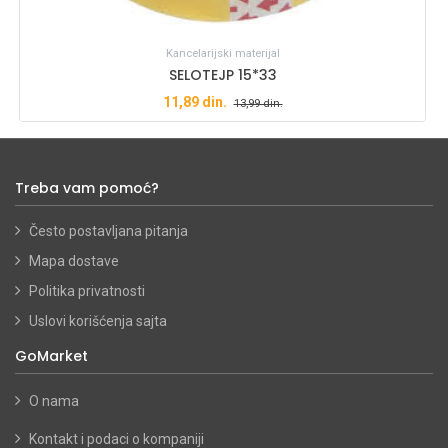
Kancelarijski materijal
SELOTEJP 15*33
11,89
din.
13,99
din.
Treba vam pomoć?
Često postavljana pitanja
Mapa dostave
Politika privatnosti
Uslovi korišćenja sajta
GoMarket
O nama
Kontakt i podaci o kompaniji