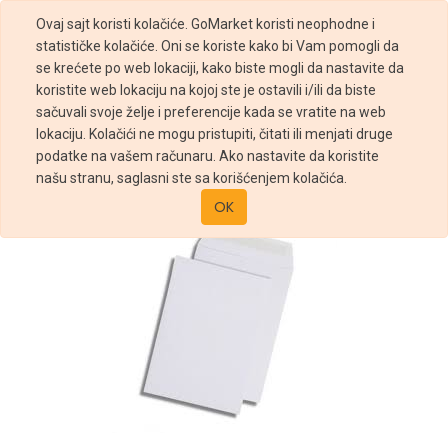
Ovaj sajt koristi kolačiće. GoMarket koristi neophodne i
statističke kolačiće. Oni se koriste kako bi Vam pomogli da
se krećete po web lokaciji, kako biste mogli da nastavite da
koristite web lokaciju na kojoj ste je ostavili i/ili da biste
sačuvali svoje želje i preferencije kada se vratite na web
Prodavnica
KOVERTA 23X33 BELA SL
lokaciju. Kolačići ne mogu pristupiti, čitati ili menjati druge
podatke na vašem računaru. Ako nastavite da koristite
našu stranu, saglasni ste sa korišćenjem kolačića.
OK