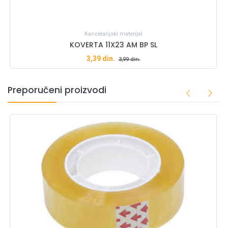
Kancelarijski materijal
KOVERTA 11X23 AM BP SL
3,39
din.
3,99
din.
Preporučeni proizvodi