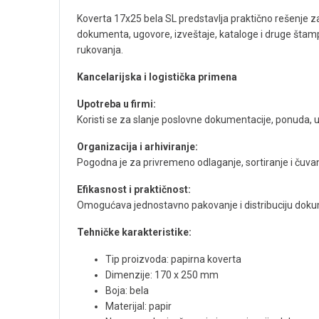
Koverta 17x25 bela SL predstavlja praktično rešenje z
dokumenta, ugovore, izveštaje, kataloge i druge štampan
rukovanja.
Kancelarijska i logistička primena
Upotreba u firmi:
Koristi se za slanje poslovne dokumentacije, ponuda, u
Organizacija i arhiviranje:
Pogodna je za privremeno odlaganje, sortiranje i čuvan
Efikasnost i praktičnost:
Omogućava jednostavno pakovanje i distribuciju dokum
Tehničke karakteristike:
Tip proizvoda: papirna koverta
Dimenzije: 170 x 250 mm
Boja: bela
Materijal: papir