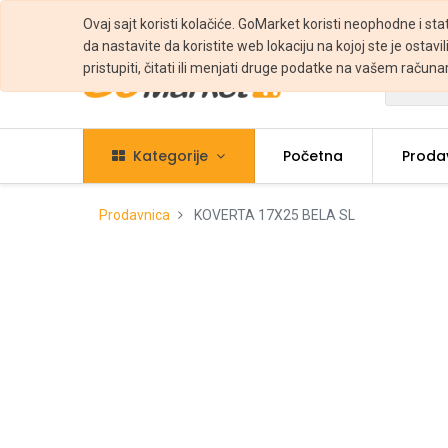
Ovaj sajt koristi kolačiće. GoMarket koristi neophodne i sta
da nastavite da koristite web lokaciju na kojoj ste je ostavili
pristupiti, čitati ili menjati druge podatke na vašem računa
Svi
Kategorije
Početna
Proda
Prodavnica
KOVERTA 17X25 BELA SL