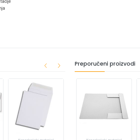
tacije
nja
Preporučeni proizvodi