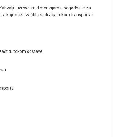
 Zahvaljujući svojim dimenzijama, pogodna je za
ira koji pruža zaštitu sadržaja tokom transporta i
 zaštitu tokom dostave.
esa.
nsporta.