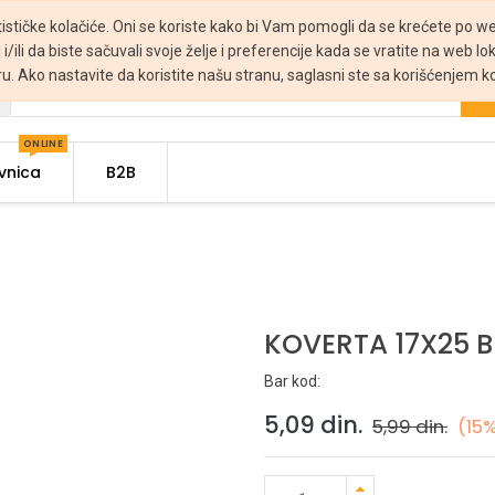
tističke kolačiće. Oni se koriste kako bi Vam pomogli da se krećete po web
 i/ili da biste sačuvali svoje želje i preferencije kada se vratite na web lo
ru. Ako nastavite da koristite našu stranu, saglasni ste sa korišćenjem ko
ONLINE
vnica
B2B
KOVERTA 17X25 B
Bar kod:
5,09
din.
5,99
din.
(15%