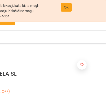
office@gomarket.rs
 lokaciji, kako biste mogli
OK
kaciju. Kolačići ne mogu
lačića.
Pretraži
ELA SL
 OFF)