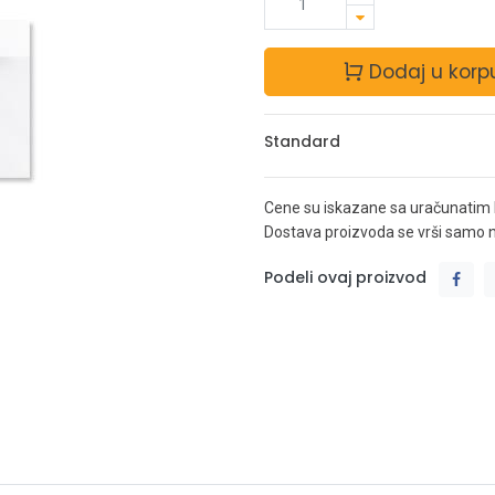
Dodaj u korp
Standard
Cene su iskazane sa uračunatim
Dostava proizvoda se vrši samo na 
Podeli ovaj proizvod