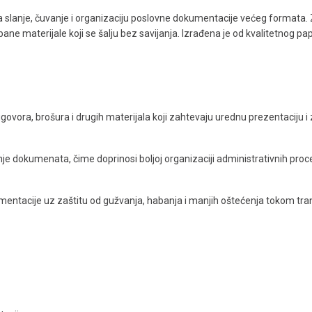
a slanje, čuvanje i organizaciju poslovne dokumentacije većeg formata.
e materijale koji se šalju bez savijanja. Izrađena je od kvalitetnog pap
govora, brošura i drugih materijala koji zahtevaju urednu prezentaciju i
je dokumenata, čime doprinosi boljoj organizaciji administrativnih proc
entacije uz zaštitu od gužvanja, habanja i manjih oštećenja tokom tra