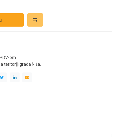
u
 PDV-om.
teritoriji grada Niša.