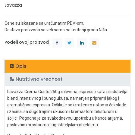
Lavazza
Cene su iskazane sa uračunatim PDV-om.
Dostava proizvoda se vrši samo na teritoriji grada Niša.
Podeli ovaj proizvod
Opis
Nutritivna vrednost
Lavazza Crema Gusto 250g mlevena espresso kafa predstavlja
blend intenzivnog i punog ukusa, namenjen pripremi jakog i
aromatičnog espressa. Odlikuje se izraženim notama čokolade
i začina, sa dugotrajnim ukusom i kremastom teksturom u
šoljici. Pogodna je za svakodnevnu upotrebu u kancelarijama,
poslovnim prostorima i ugostiteljskim objektima.