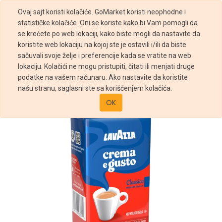
Ovaj sajt koristi kolačiće. GoMarket koristi neophodne i
statističke kolačiće. Oni se koriste kako bi Vam pomogli da
se krećete po web lokaciji, kako biste mogli da nastavite da
koristite web lokaciju na kojoj ste je ostavili i/ili da biste
sačuvali svoje želje i preferencije kada se vratite na web
Prodavnica
lokaciju. Kolačići ne mogu pristupiti, čitati ili menjati druge
Lavazza Crema e Gusto Classico 250g mlevena
podatke na vašem računaru. Ako nastavite da koristite
našu stranu, saglasni ste sa korišćenjem kolačića.
OK