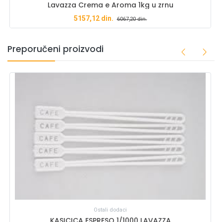
Lavazza Crema e Aroma 1kg u zrnu
5157,12
din.
6067,20
din.
Preporučeni proizvodi
Ostali dodaci
KASICICA ESPRESO 1/1000 LAVAZZA