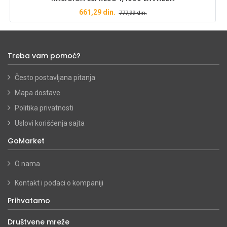
661,29
din.
777,99
din.
Treba vam pomoć?
Često postavljana pitanja
Mapa dostave
Politika privatnosti
Uslovi korišćenja sajta
GoMarket
O nama
Kontakt i podaci o kompaniji
Prihvatamo
Društvene mreže