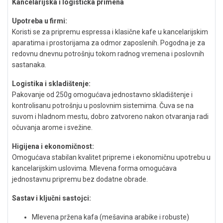
Kancelarijska i logistička primena
Upotreba u firmi:
Koristi se za pripremu espressa i klasične kafe u kancelarijskim
aparatima i prostorijama za odmor zaposlenih. Pogodna je za
redovnu dnevnu potrošnju tokom radnog vremena i poslovnih
sastanaka.
Logistika i skladištenje:
Pakovanje od 250g omogućava jednostavno skladištenje i
kontrolisanu potrošnju u poslovnim sistemima. Čuva se na
suvom i hladnom mestu, dobro zatvoreno nakon otvaranja radi
očuvanja arome i svežine.
Higijena i ekonomičnost:
Omogućava stabilan kvalitet pripreme i ekonomičnu upotrebu u
kancelarijskim uslovima. Mlevena forma omogućava
jednostavnu pripremu bez dodatne obrade.
Sastav i ključni sastojci:
Mlevena pržena kafa (mešavina arabike i robuste)