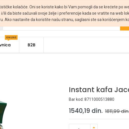
tističke kolačiće. Oni se koriste kako bi Vam pomogli da se krećete po web
 i/ili da biste sačuvali svoje želje i preferencije kada se vratite na web lo
ru. Ako nastavite da koristite našu stranu, saglasni ste sa korišćenjem ko
ONLINE
vnica
B2B
Instant kafa Ja
Bar kod:
8711000513880
1540,19
din.
1811,99
din