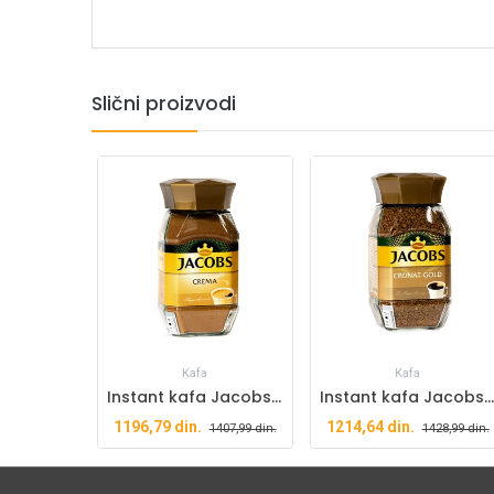
Slični proizvodi
Kafa
Kafa
Instant kafa Jacobs Crema 200g
Instant kafa Jacobs Cronat Gold 200g
1196,79
din.
1214,64
din.
1407,99
din.
1428,99
din.