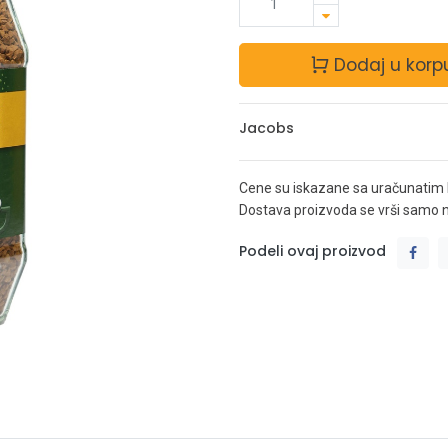
Dodaj u korp
Jacobs
Cene su iskazane sa uračunatim
Dostava proizvoda se vrši samo na 
Podeli ovaj proizvod