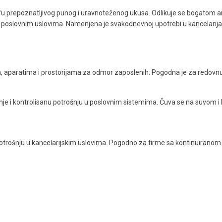
 prepoznatljivog punog i uravnoteženog ukusa. Odlikuje se bogatom a
i poslovnim uslovima. Namenjena je svakodnevnoj upotrebi u kancelarija
ma, aparatima i prostorijama za odmor zaposlenih. Pogodna je za redo
e i kontrolisanu potrošnju u poslovnim sistemima. Čuva se na suvom i
trošnju u kancelarijskim uslovima. Pogodno za firme sa kontinuiranom