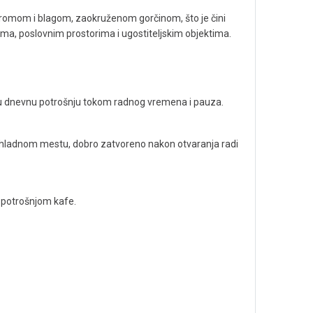
romom i blagom, zaokruženom gorčinom, što je čini
ma, poslovnim prostorima i ugostiteljskim objektima.
vnu dnevnu potrošnju tokom radnog vremena i pauza.
 hladnom mestu, dobro zatvoreno nakon otvaranja radi
 potrošnjom kafe.