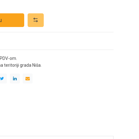
u
 PDV-om.
teritoriji grada Niša.