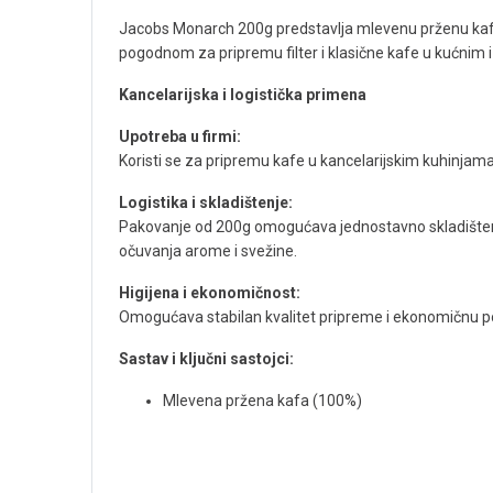
Jacobs Monarch 200g predstavlja mlevenu prženu kafu
pogodnom za pripremu filter i klasične kafe u kućnim 
Kancelarijska i logistička primena
Upotreba u firmi:
Koristi se za pripremu kafe u kancelarijskim kuhinja
Logistika i skladištenje:
Pakovanje od 200g omogućava jednostavno skladištenj
očuvanja arome i svežine.
Higijena i ekonomičnost:
Omogućava stabilan kvalitet pripreme i ekonomičnu po
Sastav i ključni sastojci:
Mlevena pržena kafa (100%)