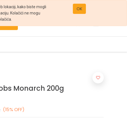
office@gomarket.rs
 lokaciji, kako biste mogli
OK
kaciju. Kolačići ne mogu
lačića.
Pretraži
cobs Monarch 200g
.
(15% OFF)