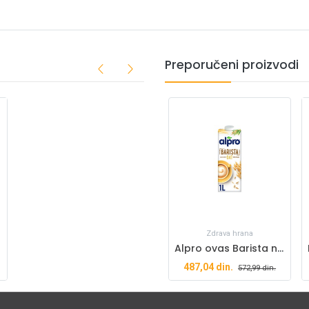
Preporučeni proizvodi
Zdrava hrana
Alpro ovas Barista napitak 1l
487,04
din.
572,99
din.