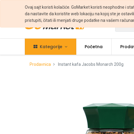
Ovaj sajt koristi kolačiće. GoMarket koristi neophodne i sta
da nastavite da koristite web lokaciju na kojoj ste je ostavili
pristupiti, čitati ili menjati druge podatke na vašem računa
Svi
Kategorije
Početna
Proda
Prodavnica
Instant kafa Jacobs Monarch 200g