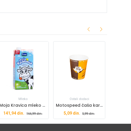
Mleko
Ostali dodaci
Moja Kravica mleko 2,8% 1l
Motospeed čaša kartonska 210ml
141,94
din.
5,09
din.
166,99
din.
5,99
din.