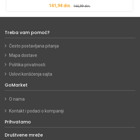
141,94
din.
166,99
din.
Treba vam pomoć?
Često postavljana pitanja
Mapa dostave
Politika privatnosti
Uslovi korišćenja sajta
GoMarket
O nama
Kontakt i podaci o kompaniji
Prihvatamo
Društvene mreže