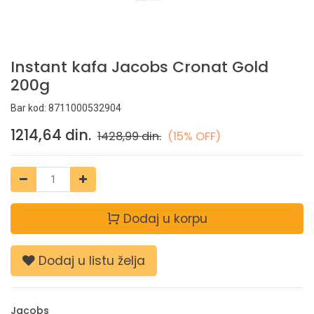
Instant kafa Jacobs Cronat Gold
200g
Bar kod:
8711000532904
1214,64
din.
1428,99
din.
(15% OFF)
Dodaj u korpu
Dodaj u listu želja
Jacobs