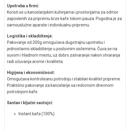
Upotreba u firmi:
Koristi se u kancelarijskim kuhinjama i prostorijama za odmor
zaposlenih za pripremu brze kafe tokom pauza. Pogodna je za
samouslužne aparate i individualnu pripremu.
Logistika i skladištenje:
Pakovanje od 200g omogućava dugotrajnu upotrebu i
jednostavno skladištenje u poslovnim sistemima. Čuva se na
suvom i hladnom mestu, uz dobro zatvaranje nakon otvaranja
radi očuvanja arome i kvaliteta.
Higijena i ekonomičnost:
Omogućava kontrolisanu potrošnju i stabilan kvalitet pripreme.
Praktično pakovanje za kancelarije sa redovnom dnevnom
potrošnjom kafe.
Sastav i ključni sastojci:
Instant kafa (100%)