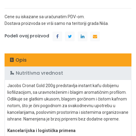
Cene su iskazane sa uračunatim PDV-om.
Dostava proizvoda se vrši samo na teritoriji grada Niša.
Podeli ovaj proizvod
Opis
Nutritivna vrednost
Jacobs Cronat Gold 200g predstavlja instant kafu dobijenu
liofilizacijom, sa uravnoteženim i blagim aromatičnim profilom.
Odlikuje se glatkim ukusom, blagom gorčinom i čistom kafnom
notom, što je čini pogodnom za svakodnevnu upotrebu u
kancelarijama, poslovnim prostorima i sistemima organizovane
ishrane. Namenjena je brzoj pripremi bez dodatne opreme.
Kancelarijska i logistička primena