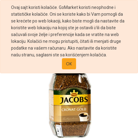
Ovaj sajt koristi kolačiće. GoMarket koristi neophodne i
statističke kolačiće. Oni se koriste kako bi Vam pomogli da
se krećete po web lokaciji, kako biste mogli da nastavite da
koristite web lokaciju na kojoj ste je ostavili i/ili da biste
sačuvali svoje želje i preferencije kada se vratite na web
Prodavnica
Instant kafa Jacobs Cronat Gold 200g
lokaciju. Kolačići ne mogu pristupiti, čitati ili menjati druge
podatke na vašem računaru. Ako nastavite da koristite
našu stranu, saglasni ste sa korišćenjem kolačića.
OK