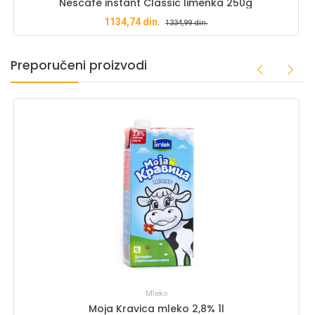
Nescafe instant Classic limenka 250g
1134,74
din.
1334,99
din.
Preporučeni proizvodi
Mleko
Moja Kravica mleko 2,8% 1l