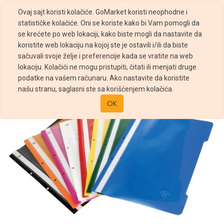
Ovaj sajt koristi kolačiće. GoMarket koristi neophodne i
statističke kolačiće. Oni se koriste kako bi Vam pomogli da
se krećete po web lokaciji, kako biste mogli da nastavite da
koristite web lokaciju na kojoj ste je ostavili i/ili da biste
sačuvali svoje želje i preferencije kada se vratite na web
Prodavnica
FASCIKLA PVC SA MEHANIZMOM STANDARD
lokaciju. Kolačići ne mogu pristupiti, čitati ili menjati druge
podatke na vašem računaru. Ako nastavite da koristite
našu stranu, saglasni ste sa korišćenjem kolačića.
OK