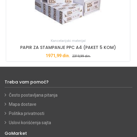
Kancelarijski materijal
PAPIR ZA STAMPANJE PPC A4 (PAKET 5 KOM)
1971,99
din.
2319,99
din.
Treba vam pomoć?
Često postavljana pitanja
Mapa dostave
Politika privatnosti
Uslovi korišćenja sajta
GoMarket