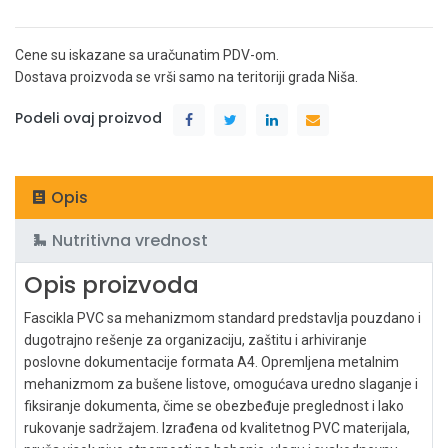
Cene su iskazane sa uračunatim PDV-om.
Dostava proizvoda se vrši samo na teritoriji grada Niša.
Podeli ovaj proizvod
Opis
Nutritivna vrednost
Opis proizvoda
Fascikla PVC sa mehanizmom standard predstavlja pouzdano i
dugotrajno rešenje za organizaciju, zaštitu i arhiviranje
poslovne dokumentacije formata A4. Opremljena metalnim
mehanizmom za bušene listove, omogućava uredno slaganje i
fiksiranje dokumenta, čime se obezbeđuje preglednost i lako
rukovanje sadržajem. Izrađena od kvalitetnog PVC materijala,