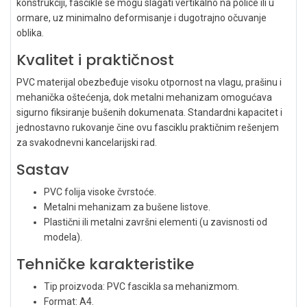
konstrukciji, fascikle se mogu slagati vertikalno na police ili u
ormare, uz minimalno deformisanje i dugotrajno očuvanje
oblika.
Kvalitet i praktičnost
PVC materijal obezbeđuje visoku otpornost na vlagu, prašinu i
mehanička oštećenja, dok metalni mehanizam omogućava
sigurno fiksiranje bušenih dokumenata. Standardni kapacitet i
jednostavno rukovanje čine ovu fasciklu praktičnim rešenjem
za svakodnevni kancelarijski rad.
Sastav
PVC folija visoke čvrstoće.
Metalni mehanizam za bušene listove.
Plastični ili metalni završni elementi (u zavisnosti od
modela).
Tehničke karakteristike
Tip proizvoda: PVC fascikla sa mehanizmom.
Format: A4.