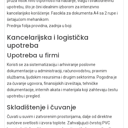
pruža visok nivo otpornosti na habanje, vlagu i svakodnevnu
upotrebu, što je čini idealnim izborom za intenzivno
kancelarijsko korišćenje. Fascikla za dokumenta A4 sa 2 rupe i
šetajućom mehanikom.
Prednja folija providna, zadnja u boji.
Kancelarijska i logistička
upotreba
Upotreba u firmi
Koristi se za sistematizaciju i arhiviranje poslovne
dokumentacije u administraciji, računovodstvu, pravnim
službama, ljudskim resursima i drugim sektorima. Pogodna je
za čuvanje ugovora, finansijskih izveštaja, tehničke
dokumentacije, internih akata i materijala koji zahtevaju čestu
upotrebu i pregled.
Skladištenje i čuvanje
Čuvati u suvim i zatvorenim prostorijama, dalje od direktne
sunčeve svetlosti i izvora toplote. Zahvaljujući čvrstoj PVC