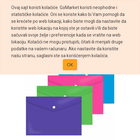
Ovaj sajt koristi kolačiće. GoMarket koristi neophodne i
statističke kolačiće. Oni se koriste kako bi Vam pomogli da
se krećete po web lokaciji, kako biste mogli da nastavite da
koristite web lokaciju na kojoj ste je ostavili i/ili da biste
sačuvali svoje želje i preferencije kada se vratite na web
Prodavnica
FASCIKLA PISMO A4
lokaciju. Kolačići ne mogu pristupiti, čitati ili menjati druge
podatke na vašem računaru. Ako nastavite da koristite
našu stranu, saglasni ste sa korišćenjem kolačića.
OK