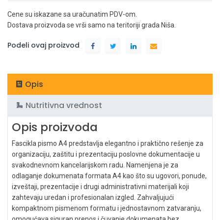
Cene su iskazane sa uračunatim PDV-om.
Dostava proizvoda se vrši samo na teritoriji grada Niša.
Podeli ovaj proizvod
Opis
Nutritivna vrednost
Opis proizvoda
Fascikla pismo A4 predstavlja elegantno i praktično rešenje za
organizaciju, zaštitu i prezentaciju poslovne dokumentacije u
svakodnevnom kancelarijskom radu. Namenjena je za
odlaganje dokumenata formata A4 kao što su ugovori, ponude,
izveštaji, prezentacije i drugi administrativni materijali koji
zahtevaju uredan i profesionalan izgled. Zahvaljujući
kompaktnom pismenom formatu i jednostavnom zatvaranju,
omogućava siguran prenos i čuvanje dokumenata bez