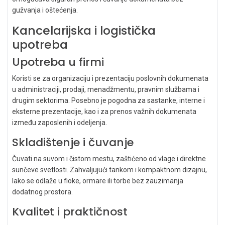
gužvanja i oštećenja.
Kancelarijska i logistička
upotreba
Upotreba u firmi
Koristi se za organizaciju i prezentaciju poslovnih dokumenata
u administraciji, prodaji, menadžmentu, pravnim službama i
drugim sektorima. Posebno je pogodna za sastanke, interne i
eksterne prezentacije, kao i za prenos važnih dokumenata
između zaposlenih i odeljenja.
Skladištenje i čuvanje
Čuvati na suvom i čistom mestu, zaštićeno od vlage i direktne
sunčeve svetlosti. Zahvaljujući tankom i kompaktnom dizajnu,
lako se odlaže u fioke, ormare ili torbe bez zauzimanja
dodatnog prostora.
Kvalitet i praktičnost