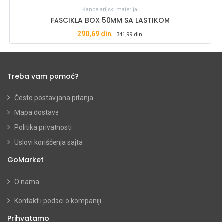
Kancelarijski materijal
FASCIKLA BOX 50MM SA LASTIKOM
290,69
din.
341,99
din.
Treba vam pomoć?
Često postavljana pitanja
Mapa dostave
Politika privatnosti
Uslovi korišćenja sajta
GoMarket
O nama
Kontakt i podaci o kompaniji
Prihvatamo