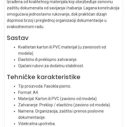
Izrađena od kvalitetnog materijala koji obezbeđuje osnovnu
zaštitu dokumenata od savijanja i habanja. Lagana konstrukcija
omogućava jednostavno rukovanje, dok praktičan dizajn
doprinosi brzoj i preglednoj organizaciji dokumentacije u
svakodnevnom radu.
Sastav
Kvalitetan karton ili PVC materijal (u zavisnosti od
modela).
Elastično ili preklopno zatvaranje.
Ojačani rubovi za dodatnu stabilnost.
Tehničke karakteristike
Tip proizvoda: Fascikla pismo.
Format: A4.
Materijal: Karton ili PVC (zavisno od modela).
Zatvaranje: Preklop / elastično (zavisno od modela).
Namena: Organizacija, zaštita i prenos poslovne
dokumentacije.
Višekratna upotreba.