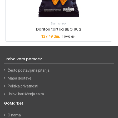
Slani snack
Doritos tortilja BBQ 90g
127,49
din.
149,99
din.
Treba vam pomoć?
Često postavljana pitanja
Mapa dostave
Politika privatnosti
Uslovi korišćenja sajta
GoMarket
O nama