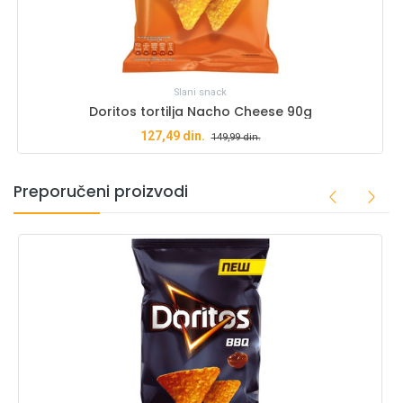
Slani snack
Doritos tortilja Nacho Cheese 90g
127,49
din.
149,99
din.
Preporučeni proizvodi