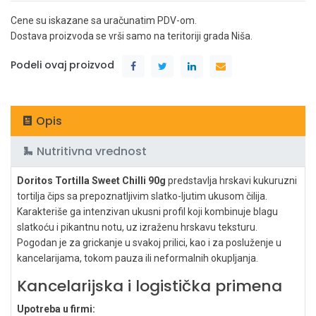
Cene su iskazane sa uračunatim PDV-om.
Dostava proizvoda se vrši samo na teritoriji grada Niša.
Podeli ovaj proizvod
Opis
Nutritivna vrednost
Doritos Tortilla Sweet Chilli 90g
predstavlja hrskavi kukuruzni
tortilja čips sa prepoznatljivim slatko-ljutim ukusom čilija.
Karakteriše ga intenzivan ukusni profil koji kombinuje blagu
slatkoću i pikantnu notu, uz izraženu hrskavu teksturu.
Pogodan je za grickanje u svakoj prilici, kao i za posluženje u
kancelarijama, tokom pauza ili neformalnih okupljanja.
Kancelarijska i logistička primena
Upotreba u firmi: