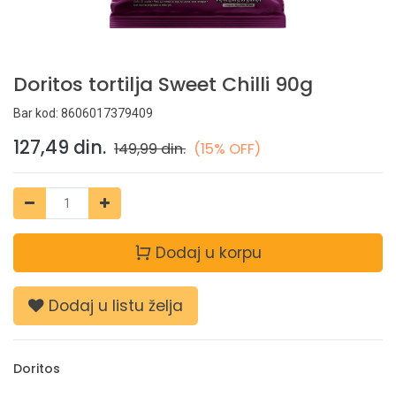
Doritos tortilja Sweet Chilli 90g
Bar kod:
8606017379409
127,49
din.
149,99
din.
(15% OFF)
Dodaj u korpu
Dodaj u listu želja
Doritos