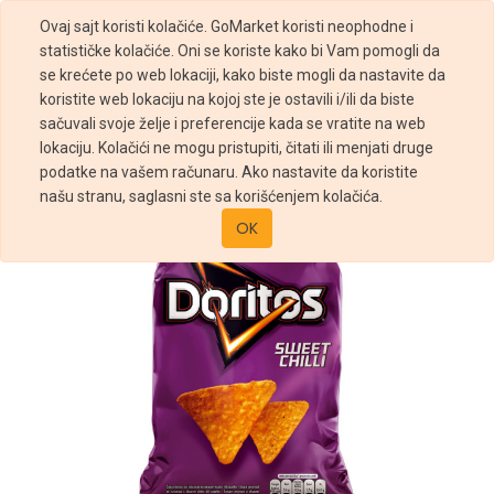
Ovaj sajt koristi kolačiće. GoMarket koristi neophodne i
statističke kolačiće. Oni se koriste kako bi Vam pomogli da
se krećete po web lokaciji, kako biste mogli da nastavite da
koristite web lokaciju na kojoj ste je ostavili i/ili da biste
sačuvali svoje želje i preferencije kada se vratite na web
Prodavnica
Doritos tortilja Sweet Chilli 90g
lokaciju. Kolačići ne mogu pristupiti, čitati ili menjati druge
podatke na vašem računaru. Ako nastavite da koristite
našu stranu, saglasni ste sa korišćenjem kolačića.
OK