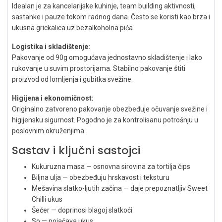
Idealan je za kancelarijske kuhinje, team building aktivnosti,
sastanke i pauze tokom radnog dana. Često se koristi kao brza i
ukusna grickalica uz bezalkoholna pića.
Logistika i skladištenje:
Pakovanje od 90g omogućava jednostavno skladištenje i lako
rukovanje u suvim prostorijama. Stabilno pakovanje štiti
proizvod od lomljenja i gubitka svežine.
Higijena i ekonomičnost:
Originalno zatvoreno pakovanje obezbeđuje očuvanje svežine i
higijensku sigurnost. Pogodno je za kontrolisanu potrošnju u
poslovnim okruženjima.
Sastav i ključni sastojci
Kukuruzna masa — osnovna sirovina za tortilja čips
Biljna ulja — obezbeđuju hrskavost i teksturu
Mešavina slatko-ljutih začina — daje prepoznatljiv Sweet
Chilli ukus
Šećer — doprinosi blagoj slatkoći
So — pojačava ukus