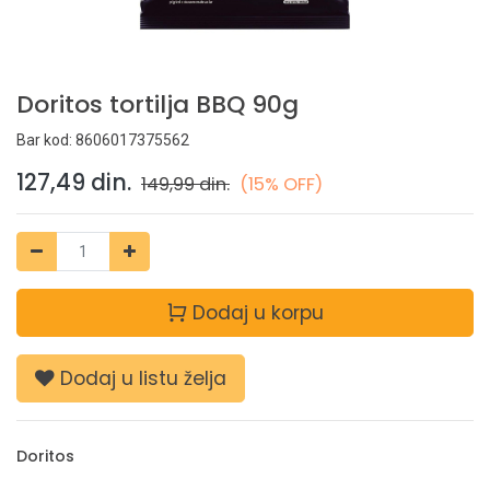
Doritos tortilja BBQ 90g
Bar kod:
8606017375562
127,49
din.
149,99
din.
(15% OFF)
Dodaj u korpu
Dodaj u listu želja
Doritos