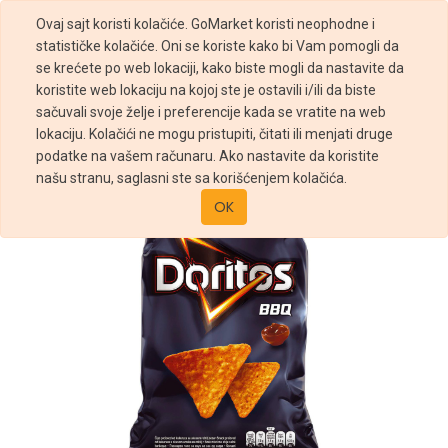
Ovaj sajt koristi kolačiće. GoMarket koristi neophodne i
statističke kolačiće. Oni se koriste kako bi Vam pomogli da
se krećete po web lokaciji, kako biste mogli da nastavite da
koristite web lokaciju na kojoj ste je ostavili i/ili da biste
sačuvali svoje želje i preferencije kada se vratite na web
Prodavnica
Doritos tortilja BBQ 90g
lokaciju. Kolačići ne mogu pristupiti, čitati ili menjati druge
podatke na vašem računaru. Ako nastavite da koristite
našu stranu, saglasni ste sa korišćenjem kolačića.
OK