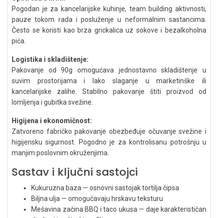
Pogodan je za kancelarijske kuhinje, team building aktivnosti,
pauze tokom rada i posluženje u neformalnim sastancima.
Često se koristi kao brza grickalica uz sokove i bezalkoholna
pića.
Logistika i skladištenje:
Pakovanje od 90g omogućava jednostavno skladištenje u
suvim prostorijama i lako slaganje u marketinške ili
kancelarijske zalihe. Stabilno pakovanje štiti proizvod od
lomljenja i gubitka svežine.
Higijena i ekonomičnost:
Zatvoreno fabričko pakovanje obezbeđuje očuvanje svežine i
higijensku sigurnost. Pogodno je za kontrolisanu potrošnju u
manjim poslovnim okruženjima.
Sastav i ključni sastojci
Kukuruzna baza — osnovni sastojak tortilja čipsa
Biljna ulja — omogućavaju hrskavu teksturu
Mešavina začina BBQ i taco ukusa — daje karakterističan