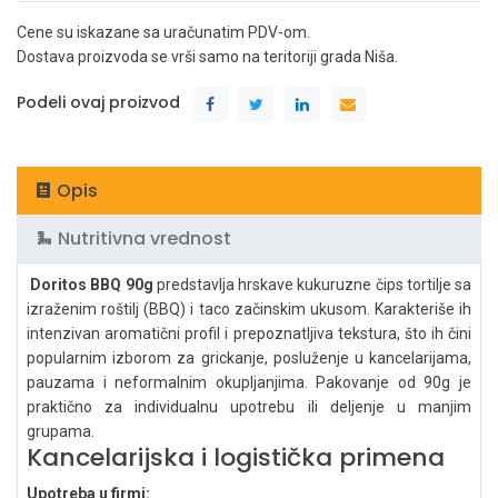
Cene su iskazane sa uračunatim PDV-om.
Dostava proizvoda se vrši samo na teritoriji grada Niša.
Podeli ovaj proizvod
Opis
Nutritivna vrednost
Doritos BBQ 90g
predstavlja hrskave kukuruzne čips tortilje sa
izraženim roštilj (BBQ) i taco začinskim ukusom. Karakteriše ih
intenzivan aromatični profil i prepoznatljiva tekstura, što ih čini
popularnim izborom za grickanje, posluženje u kancelarijama,
pauzama i neformalnim okupljanjima. Pakovanje od 90g je
praktično za individualnu upotrebu ili deljenje u manjim
grupama.
Kancelarijska i logistička primena
Upotreba u firmi: