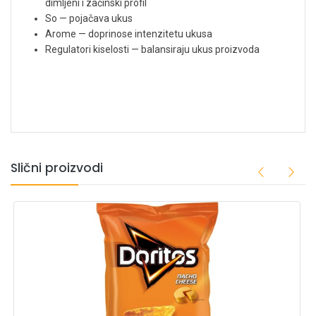
dimljeni i začinski profil
So — pojačava ukus
Arome — doprinose intenzitetu ukusa
Regulatori kiselosti — balansiraju ukus proizvoda
Slični proizvodi