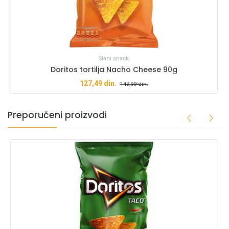
Slani snack
Doritos tortilja Nacho Cheese 90g
127,49
din.
149,99
din.
Preporučeni proizvodi