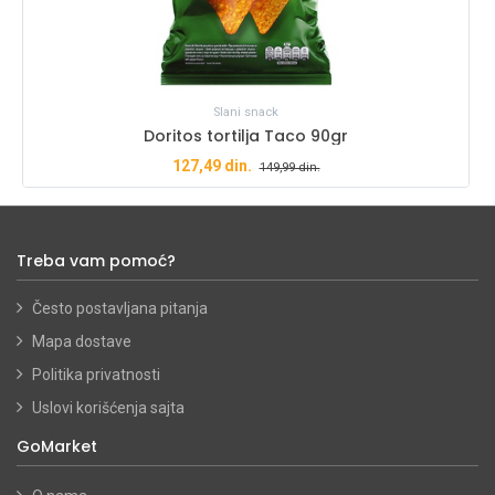
Slani snack
Doritos tortilja Taco 90gr
127,49
din.
149,99
din.
Treba vam pomoć?
Često postavljana pitanja
Mapa dostave
Politika privatnosti
Uslovi korišćenja sajta
GoMarket