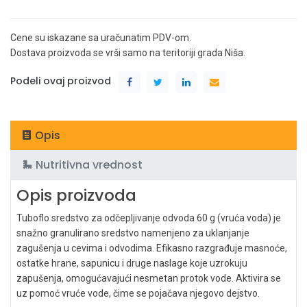
Cene su iskazane sa uračunatim PDV-om.
Dostava proizvoda se vrši samo na teritoriji grada Niša.
Podeli ovaj proizvod
Opis
Nutritivna vrednost
Opis proizvoda
Tuboflo sredstvo za odčepljivanje odvoda 60 g (vruća voda) je
snažno granulirano sredstvo namenjeno za uklanjanje
zagušenja u cevima i odvodima. Efikasno razgrađuje masnoće,
ostatke hrane, sapunicu i druge naslage koje uzrokuju
zapušenja, omogućavajući nesmetan protok vode. Aktivira se
uz pomoć vruće vode, čime se pojačava njegovo dejstvo.