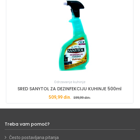
Odrzavanje kuhinje
SRED SANYTOL ZA DEZINFEKCIJU KUHINJE 500ml
509,99
din.
599,99
din.
Treba vam pomoć?
Često postavljana pitanja