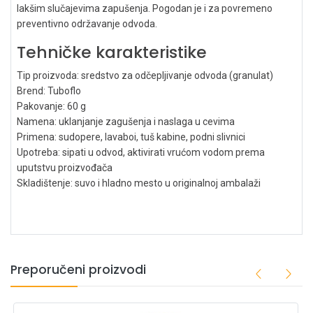
lakšim slučajevima zapušenja. Pogodan je i za povremeno
preventivno održavanje odvoda.
Tehničke karakteristike
Tip proizvoda: sredstvo za odčepljivanje odvoda (granulat)
Brend: Tuboflo
Pakovanje: 60 g
Namena: uklanjanje zagušenja i naslaga u cevima
Primena: sudopere, lavaboi, tuš kabine, podni slivnici
Upotreba: sipati u odvod, aktivirati vrućom vodom prema
uputstvu proizvođača
Skladištenje: suvo i hladno mesto u originalnoj ambalaži
Preporučeni proizvodi