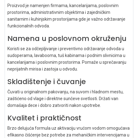
Proizvod je namenjen firmama, kancelarijama, poslovnim
prostorima, administrativnim objektima i zajedničkim
sanitarnim i kuhinjskim prostorijama gde je važno održavanje
funkcionalnih odvoda.
Namena u poslovnom okruženju
Koristi se za odčepljivanje i preventivno održavanje odvoda u
sudoperama, lavabooma, tuš kabinama i podnim slivnicima u
kancelarijama i poslovnim prostorima. Pomaže u sprečavanju
neprijatnih mirisa i zastoja u odvodu.
Skladištenje i čuvanje
Čuvati u originalnom pakovanju, na suvom i hladnom mestu,
zaštićeno od vlage i direktne sunčeve svetlosti. Držati van
domašaja dece i dobro zatvoriti nakon upotrebe.
Kvalitet i praktičnost
Brzo delujuća formula uz aktivaciju vrućom vodom omogućava
efikasno čišćenje bez potrebe za mehaničkim intervencijama u