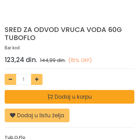
SRED ZA ODVOD VRUCA VODA 60G
TUBOFLO
Bar kod:
123,24
din.
144,99
din.
(15% OFF)
Dodaj u korpu
Dodaj u listu želja
Tub.O.Flo