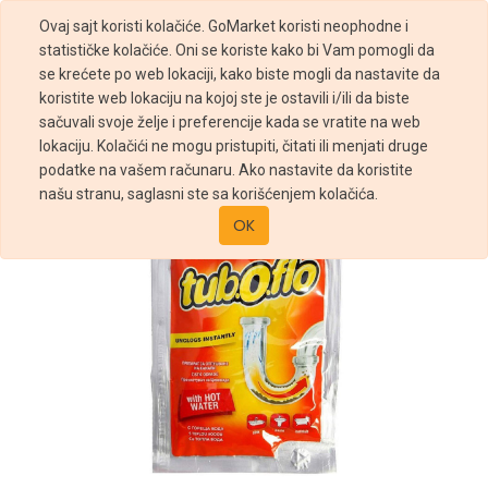
Ovaj sajt koristi kolačiće. GoMarket koristi neophodne i
statističke kolačiće. Oni se koriste kako bi Vam pomogli da
se krećete po web lokaciji, kako biste mogli da nastavite da
koristite web lokaciju na kojoj ste je ostavili i/ili da biste
sačuvali svoje želje i preferencije kada se vratite na web
Prodavnica
SRED ZA ODVOD VRUCA VODA 60G TUBOFLO
lokaciju. Kolačići ne mogu pristupiti, čitati ili menjati druge
podatke na vašem računaru. Ako nastavite da koristite
našu stranu, saglasni ste sa korišćenjem kolačića.
OK