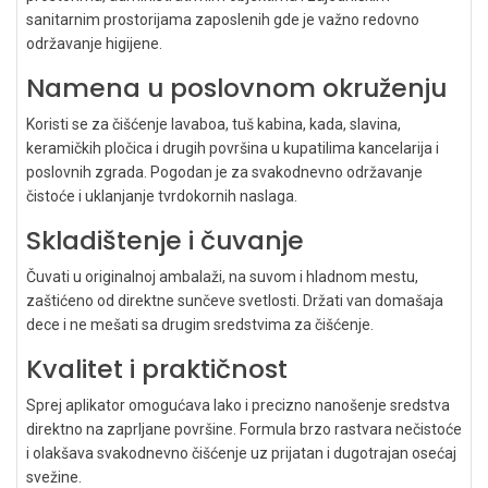
sanitarnim prostorijama zaposlenih gde je važno redovno
održavanje higijene.
Namena u poslovnom okruženju
Koristi se za čišćenje lavaboa, tuš kabina, kada, slavina,
keramičkih pločica i drugih površina u kupatilima kancelarija i
poslovnih zgrada. Pogodan je za svakodnevno održavanje
čistoće i uklanjanje tvrdokornih naslaga.
Skladištenje i čuvanje
Čuvati u originalnoj ambalaži, na suvom i hladnom mestu,
zaštićeno od direktne sunčeve svetlosti. Držati van domašaja
dece i ne mešati sa drugim sredstvima za čišćenje.
Kvalitet i praktičnost
Sprej aplikator omogućava lako i precizno nanošenje sredstva
direktno na zaprljane površine. Formula brzo rastvara nečistoće
i olakšava svakodnevno čišćenje uz prijatan i dugotrajan osećaj
svežine.