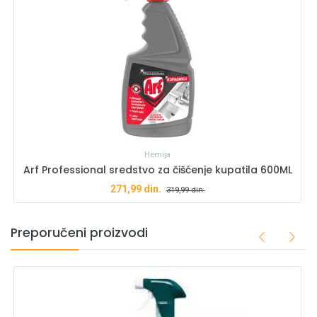
Hemija
Arf Professional sredstvo za čišćenje kupatila 600ML
271,99
din.
319,99
din.
Preporučeni proizvodi