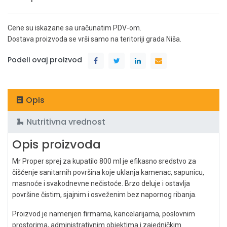
Cene su iskazane sa uračunatim PDV-om.
Dostava proizvoda se vrši samo na teritoriji grada Niša.
Podeli ovaj proizvod
Opis
Nutritivna vrednost
Opis proizvoda
Mr Proper sprej za kupatilo 800 ml je efikasno sredstvo za
čišćenje sanitarnih površina koje uklanja kamenac, sapunicu,
masnoće i svakodnevne nečistoće. Brzo deluje i ostavlja
površine čistim, sjajnim i osveženim bez napornog ribanja.
Proizvod je namenjen firmama, kancelarijama, poslovnim
prostorima, administrativnim objektima i zajedničkim