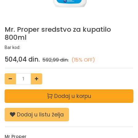
Mr. Proper sredstvo za kupatilo
800ml
Bar kod:
504,04
din.
592,99
din.
(15% OFF)
Dodaj u korpu
Dodaj u listu želja
Mr Proper