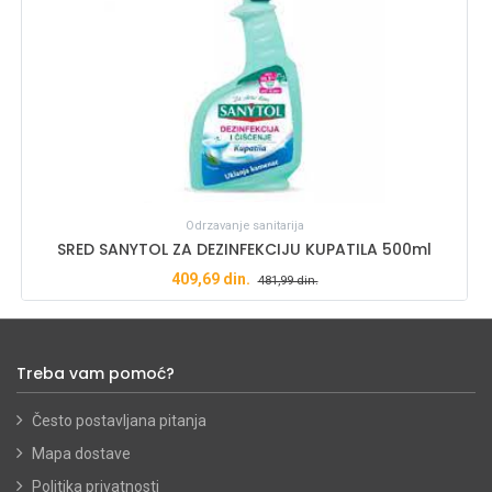
Odrzavanje sanitarija
SRED SANYTOL ZA DEZINFEKCIJU KUPATILA 500ml
409,69
din.
481,99
din.
Treba vam pomoć?
Često postavljana pitanja
Mapa dostave
Politika privatnosti