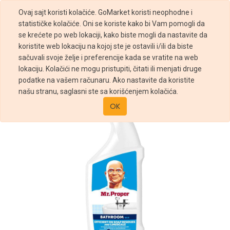
Ovaj sajt koristi kolačiće. GoMarket koristi neophodne i
statističke kolačiće. Oni se koriste kako bi Vam pomogli da
se krećete po web lokaciji, kako biste mogli da nastavite da
koristite web lokaciju na kojoj ste je ostavili i/ili da biste
sačuvali svoje želje i preferencije kada se vratite na web
Prodavnica
Mr. Proper sredstvo za kupatilo 800ml
lokaciju. Kolačići ne mogu pristupiti, čitati ili menjati druge
podatke na vašem računaru. Ako nastavite da koristite
našu stranu, saglasni ste sa korišćenjem kolačića.
OK