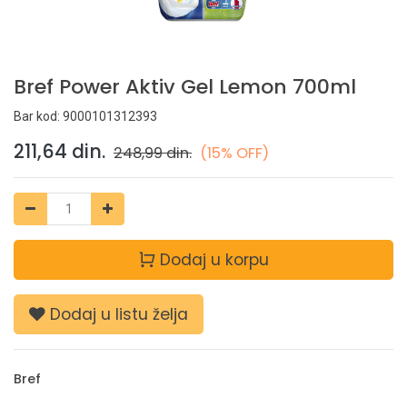
Bref Power Aktiv Gel Lemon 700ml
Bar kod:
9000101312393
211,64
din.
248,99
din.
(15% OFF)
Dodaj u korpu
Dodaj u listu želja
Bref