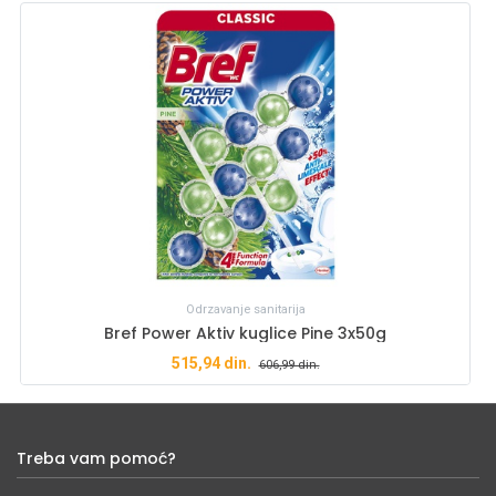
Odrzavanje sanitarija
Bref Power Aktiv kuglice Pine 3x50g
515,94
din.
606,99
din.
Treba vam pomoć?