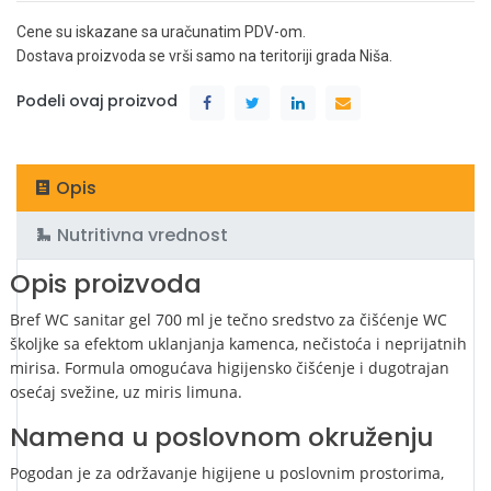
Cene su iskazane sa uračunatim PDV-om.
Dostava proizvoda se vrši samo na teritoriji grada Niša.
Podeli ovaj proizvod
Opis
Nutritivna vrednost
Opis proizvoda
Bref
WC sanitar gel 700 ml je tečno sredstvo za čišćenje WC
školjke sa efektom uklanjanja kamenca, nečistoća i neprijatnih
mirisa. Formula omogućava higijensko čišćenje i dugotrajan
osećaj svežine, uz miris limuna.
Namena u poslovnom okruženju
Pogodan je za održavanje higijene u poslovnim prostorima,