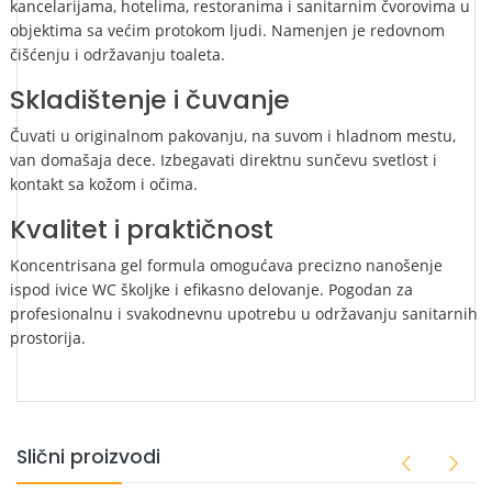
kancelarijama, hotelima, restoranima i sanitarnim čvorovima u
objektima sa većim protokom ljudi. Namenjen je redovnom
čišćenju i održavanju toaleta.
Skladištenje i čuvanje
Čuvati u originalnom pakovanju, na suvom i hladnom mestu,
van domašaja dece. Izbegavati direktnu sunčevu svetlost i
kontakt sa kožom i očima.
Kvalitet i praktičnost
Koncentrisana gel formula omogućava precizno nanošenje
ispod ivice WC školjke i efikasno delovanje. Pogodan za
profesionalnu i svakodnevnu upotrebu u održavanju sanitarnih
prostorija.
Slični proizvodi