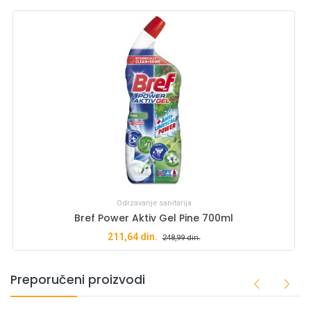
Odrzavanje sanitarija
Bref Power Aktiv Gel Pine 700ml
211,64
din.
248,99
din.
Preporučeni proizvodi