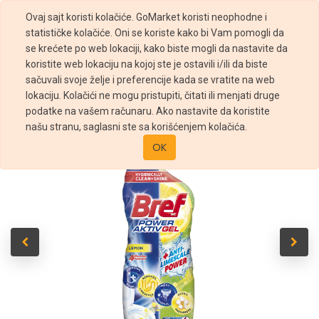
Ovaj sajt koristi kolačiće. GoMarket koristi neophodne i
statističke kolačiće. Oni se koriste kako bi Vam pomogli da
se krećete po web lokaciji, kako biste mogli da nastavite da
koristite web lokaciju na kojoj ste je ostavili i/ili da biste
sačuvali svoje želje i preferencije kada se vratite na web
Prodavnica
Bref Power Aktiv Gel Lemon 700ml
lokaciju. Kolačići ne mogu pristupiti, čitati ili menjati druge
podatke na vašem računaru. Ako nastavite da koristite
našu stranu, saglasni ste sa korišćenjem kolačića.
OK