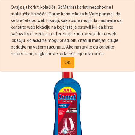
Ovaj sajt koristi kolačiće. GoMarket koristi neophodne i
statističke kolačiće. Oni se koriste kako bi Vam pomogli da
se krećete po web lokaciji, kako biste mogli da nastavite da
koristite web lokaciju na kojoj ste je ostavili i/ili da biste
sačuvali svoje želje i preferencije kada se vratite na web
Prodavnica
lokaciju. Kolačići ne mogu pristupiti, čitati ili menjati druge
Somat sjaj Extra Power za mašinsko pranje posuđa
podatke na vašem računaru. Ako nastavite da koristite
750ml
našu stranu, saglasni ste sa korišćenjem kolačića.
OK