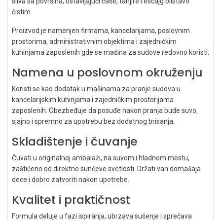
sliva sa površina, ostavljajući čaše, tanjire i escajg blistavo
čistim.
Proizvod je namenjen firmama, kancelarijama, poslovnim
prostorima, administrativnim objektima i zajedničkim
kuhinjama zaposlenih gde se mašina za sudove redovno koristi.
Namena u poslovnom okruženju
Koristi se kao dodatak u mašinama za pranje sudova u
kancelarijskim kuhinjama i zajedničkim prostorijama
zaposlenih. Obezbeđuje da posuđe nakon pranja bude suvo,
sjajno i spremno za upotrebu bez dodatnog brisanja.
Skladištenje i čuvanje
Čuvati u originalnoj ambalaži, na suvom i hladnom mestu,
zaštićeno od direktne sunčeve svetlosti. Držati van domašaja
dece i dobro zatvoriti nakon upotrebe.
Kvalitet i praktičnost
Formula deluje u fazi ispiranja, ubrzava sušenje i sprečava