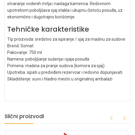
stvaranje vodenih mrlja i naslaga kamenca. Redovnom
upotrebom poboljšava sjaj stakla i ukupnu čistoću posuđa, uz
ekonomično i dugotrajno korišćenje.
Tehničke karakteristike
Tip proizvoda: sredstvo za ispiranje / sjaj za mašinu za sudove
Brend: Somat
Pakovanje: 750 ml
Namena: poboljšanje sušenja i sjaja posuđa
Primena: mašina za pranje sudova (komora za sjaj)
Upotreba: sipati u predviđeni rezervoar i redovno dopunjavati
Skladištenje: suvo i hladno mesto u originalnoj ambalaži
Slični proizvodi