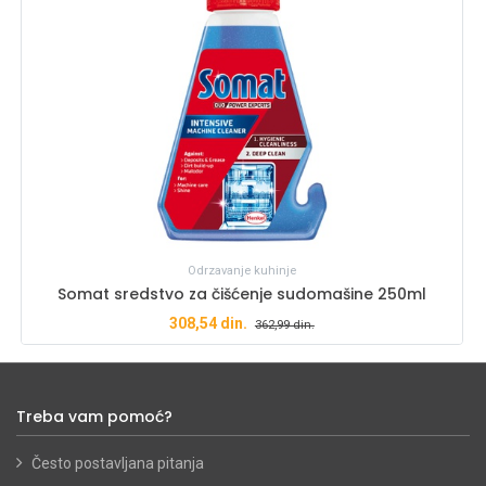
Odrzavanje kuhinje
Somat sredstvo za čišćenje sudomašine 250ml
308,54
din.
362,99
din.
Treba vam pomoć?
Često postavljana pitanja