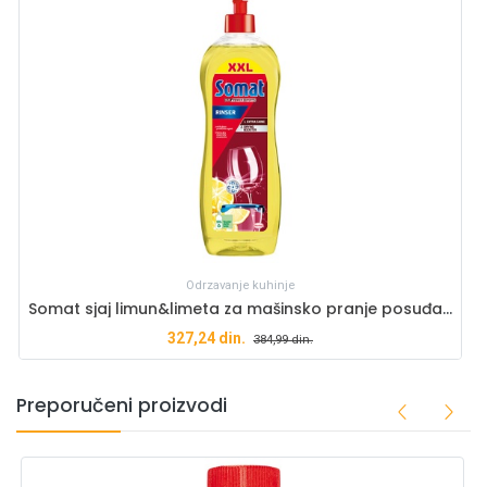
Odrzavanje kuhinje
Somat sjaj limun&limeta za mašinsko pranje posuđa 750ml
327,24
din.
384,99
din.
Preporučeni proizvodi