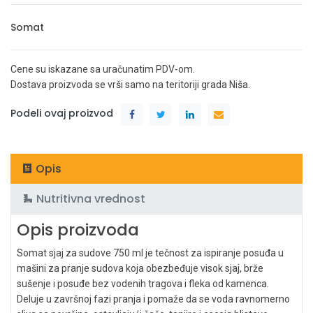
Somat
Cene su iskazane sa uračunatim PDV-om.
Dostava proizvoda se vrši samo na teritoriji grada Niša.
Podeli ovaj proizvod
Opis
Nutritivna vrednost
Opis proizvoda
Somat sjaj za sudove 750 ml je tečnost za ispiranje posuđa u
mašini za pranje sudova koja obezbeđuje visok sjaj, brže
sušenje i posuđe bez vodenih tragova i fleka od kamenca.
Deluje u završnoj fazi pranja i pomaže da se voda ravnomerno