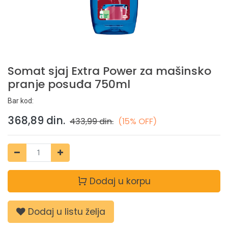
Somat sjaj Extra Power za mašinsko
pranje posuđa 750ml
Bar kod:
368,89
din.
433,99
din.
(15% OFF)
Dodaj u korpu
Dodaj u listu želja