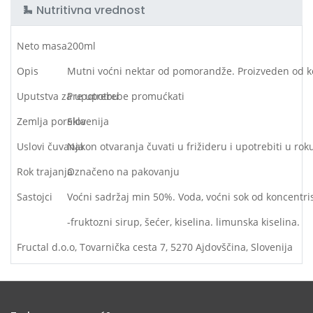
Nutritivna vrednost
Neto masa
200ml
Opis
Mutni voćni nektar od pomorandže. Proizveden od k
Uputstva za upotrebu
Pre upotrebe promućkati
Zemlja porekla
Slovenija
Uslovi čuvanja
Nakon otvaranja čuvati u frižideru i upotrebiti u ro
Rok trajanja
Označeno na pakovanju
Sastojci
Voćni sadržaj min 50%. Voda, voćni sok od koncentri
-fruktozni sirup, šećer, kiselina. limunska kiselina.
Fructal d.o.o, Tovarnička cesta 7, 5270 Ajdovščina, Slovenija