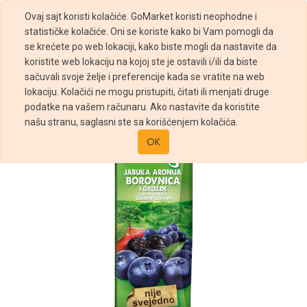
Ovaj sajt koristi kolačiće. GoMarket koristi neophodne i
statističke kolačiće. Oni se koriste kako bi Vam pomogli da
se krećete po web lokaciji, kako biste mogli da nastavite da
koristite web lokaciju na kojoj ste je ostavili i/ili da biste
sačuvali svoje želje i preferencije kada se vratite na web
Prodavnica
Sok Borovnica 200ml Nectar
lokaciju. Kolačići ne mogu pristupiti, čitati ili menjati druge
podatke na vašem računaru. Ako nastavite da koristite
našu stranu, saglasni ste sa korišćenjem kolačića.
OK