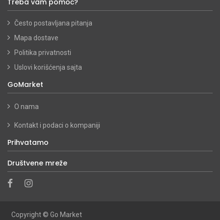
Treba vam pomoć?
Često postavljana pitanja
Mapa dostave
Politika privatnosti
Uslovi korišćenja sajta
GoMarket
O nama
Kontakt i podaci o kompaniji
Prihvatamo
Društvene mreže
Copyright ©
Go Market