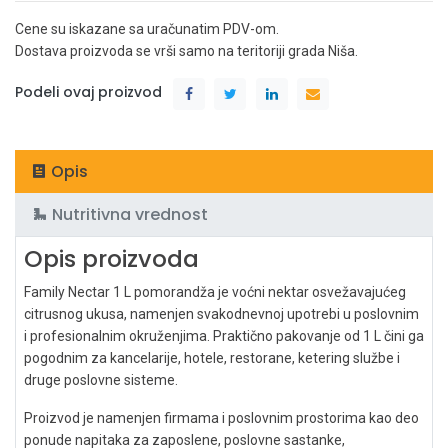
Cene su iskazane sa uračunatim PDV-om.
Dostava proizvoda se vrši samo na teritoriji grada Niša.
Podeli ovaj proizvod
Opis
Nutritivna vrednost
Opis proizvoda
Family Nectar 1 L pomorandža je voćni nektar osvežavajućeg
citrusnog ukusa, namenjen svakodnevnoj upotrebi u poslovnim
i profesionalnim okruženjima. Praktično pakovanje od 1 L čini ga
pogodnim za kancelarije, hotele, restorane, ketering službe i
druge poslovne sisteme.
Proizvod je namenjen firmama i poslovnim prostorima kao deo
ponude napitaka za zaposlene, poslovne sastanke,