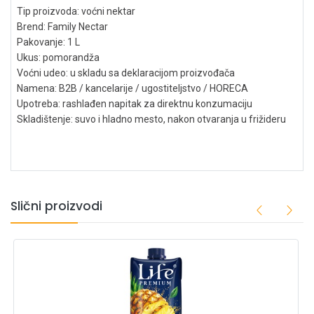
Tip proizvoda: voćni nektar
Brend: Family Nectar
Pakovanje: 1 L
Ukus: pomorandža
Voćni udeo: u skladu sa deklaracijom proizvođača
Namena: B2B / kancelarije / ugostiteljstvo / HORECA
Upotreba: rashlađen napitak za direktnu konzumaciju
Skladištenje: suvo i hladno mesto, nakon otvaranja u frižideru
Slični proizvodi