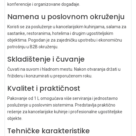
konferencije i organizovane događaje.
Namena u poslovnom okruženju
Koristi se za posluženje u kancelarijskim kuhinjama, salama za
sastanke, restoranima, hotelima i drugim ugostiteljskim
objektima. Pogodan je za zajedničku upotrebu i ekonomičnu
potrošnju u B2B okruženju.
Skladištenje i čuvanje
Čuvati na suvom i hladnom mestu. Nakon otvaranja držati u
frižideru i konzumirati u preporučenom roku.
Kvalitet i praktičnost
Pakovanje od 1 L omogućava više serviranja i jednostavno
posluženje u poslovnim sistemima. Predstavlja praktično
rešenje za kancelarijske kuhinje i profesionalne ugostiteljske
objekte.
Tehničke karakteristike