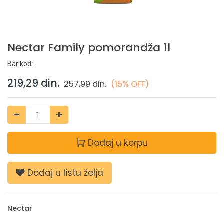
Nectar Family pomorandža 1l
Bar kod:
219,29
din.
257,99
din.
(15% OFF)
Dodaj u korpu
Dodaj u listu želja
Nectar