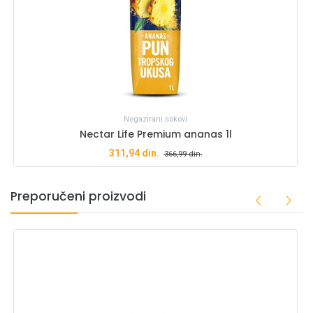
Negazirani sokovi
Nectar Life Premium ananas 1l
311,94
din.
366,99
din.
Preporučeni proizvodi