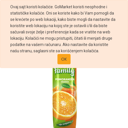
Ovaj sajt koristi kolačiće. GoMarket koristi neophodne i
statističke kolačiće. Oni se koriste kako bi Vam pomogli da
se krećete po web lokaciji, kako biste mogli da nastavite da
koristite web lokaciju na kojoj ste je ostavili i/ili da biste
sačuvali svoje želje i preferencije kada se vratite na web
Prodavnica
Nectar Family pomorandža 1l
lokaciju. Kolačići ne mogu pristupiti, čitati ili menjati druge
podatke na vašem računaru. Ako nastavite da koristite
našu stranu, saglasni ste sa korišćenjem kolačića.
OK