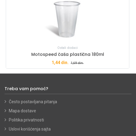
Ostali dodaci
Motospeed čaša plastična 180ml
1,44
din.
1,69
din.
Treba vam pomoć?
Često postavljana pitanja
Mapa dostave
Politika privatnosti
Uslovi korišćenja sajta