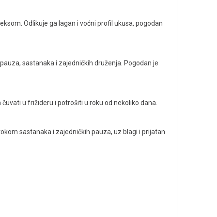
eksom. Odlikuje ga lagan i voćni profil ukusa, pogodan
auza, sastanaka i zajedničkih druženja. Pogodan je
uvati u frižideru i potrošiti u roku od nekoliko dana.
okom sastanaka i zajedničkih pauza, uz blagi i prijatan