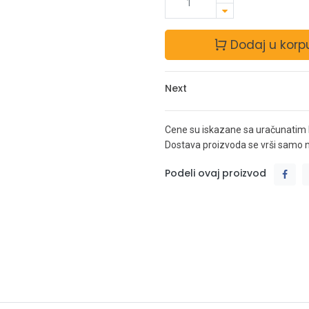
Dodaj u korp
Next
Cene su iskazane sa uračunatim
Dostava proizvoda se vrši samo na 
Podeli ovaj proizvod