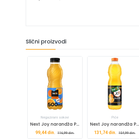
Slični proizvodi
Negazirani sokovi
Piće
Next Joy narandža PET 0,5l
Next Joy narandža PET 1,5l
99,44
din.
131,74
din.
116,99
din.
154,99
din.