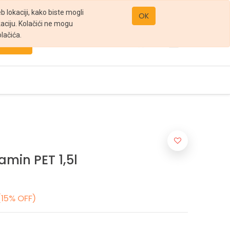
office@gomarket.rs
 lokaciji, kako biste mogli
OK
kaciju. Kolačići ne mogu
lačića.
Pretraži
amin PET 1,5l
(15% OFF)