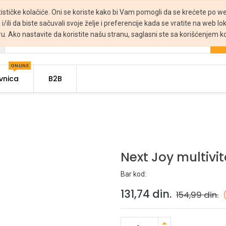
tističke kolačiće. Oni se koriste kako bi Vam pomogli da se krećete po web
 i/ili da biste sačuvali svoje želje i preferencije kada se vratite na web lo
ru. Ako nastavite da koristite našu stranu, saglasni ste sa korišćenjem ko
ONLINE
vnica
B2B
Next Joy multivit
Bar kod:
131,74
din.
154,99
din.