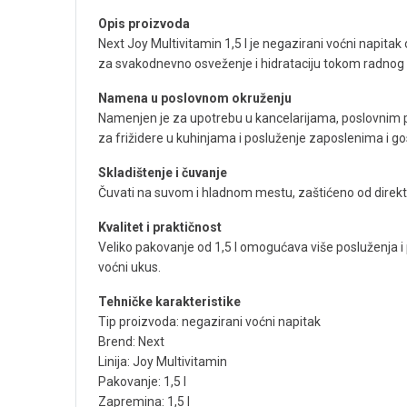
Opis proizvoda
Next Joy Multivitamin 1,5 l je negazirani voćni napit
za svakodnevno osveženje i hidrataciju tokom radnog
Namena u poslovnom okruženju
Namenjen je za upotrebu u kancelarijama, poslovnim 
za frižidere u kuhinjama i posluženje zaposlenima i go
Skladištenje i čuvanje
Čuvati na suvom i hladnom mestu, zaštićeno od direktne 
Kvalitet i praktičnost
Veliko pakovanje od 1,5 l omogućava više posluženja i 
voćni ukus.
Tehničke karakteristike
Tip proizvoda: negazirani voćni napitak
Brend: Next
Linija: Joy Multivitamin
Pakovanje: 1,5 l
Zapremina: 1,5 l