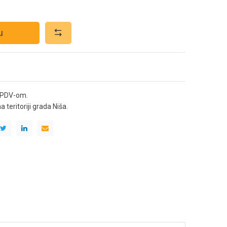
u
 PDV-om.
teritoriji grada Niša.