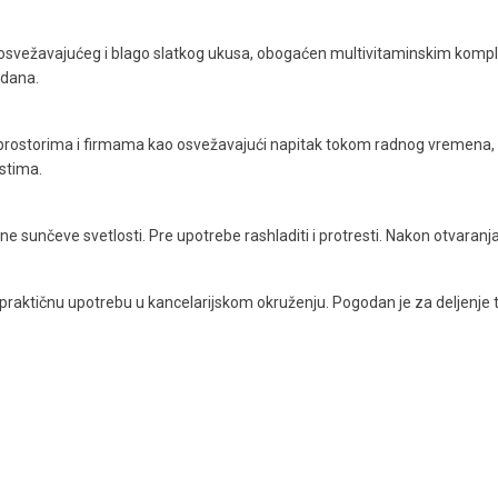
ak osvežavajućeg i blago slatkog ukusa, obogaćen multivitaminskim kompl
 dana.
prostorima i firmama kao osvežavajući napitak tokom radnog vremena, p
stima.
sunčeve svetlosti. Pre upotrebe rashladiti i protresti. Nakon otvaranja č
praktičnu upotrebu u kancelarijskom okruženju. Pogodan je za deljenje t