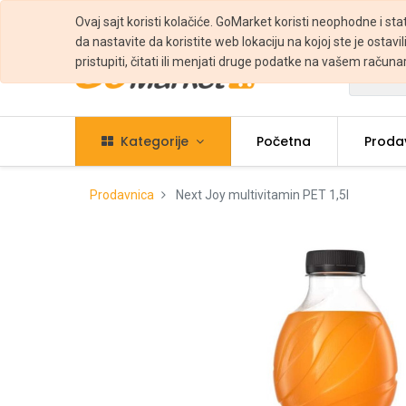
Ovaj sajt koristi kolačiće. GoMarket koristi neophodne i sta
da nastavite da koristite web lokaciju na kojoj ste je ostavili
pristupiti, čitati ili menjati druge podatke na vašem računa
Svi
Kategorije
Početna
Proda
Prodavnica
Next Joy multivitamin PET 1,5l