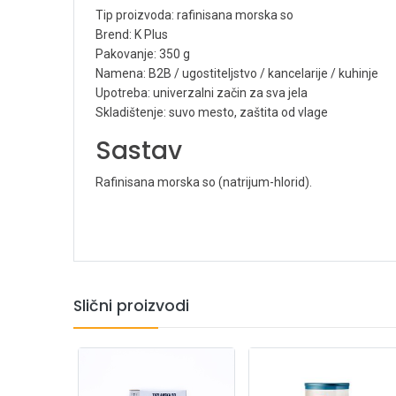
Tip proizvoda: rafinisana morska so
Brend: K Plus
Pakovanje: 350 g
Namena: B2B / ugostiteljstvo / kancelarije / kuhinje
Upotreba: univerzalni začin za sva jela
Skladištenje: suvo mesto, zaštita od vlage
Sastav
Rafinisana morska so (natrijum-hlorid).
Slični proizvodi