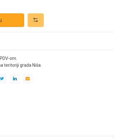
u
 PDV-om.
teritoriji grada Niša.