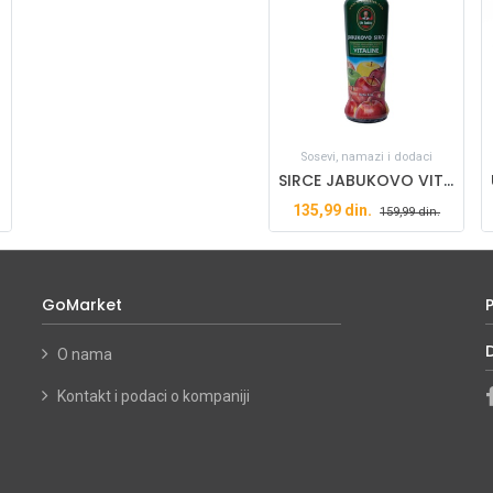
Sosevi, namazi i dodaci
SIRCE JABUKOVO VITALINE 500ML DR ANDRA
135,99
din.
159,99
din.
GoMarket
O nama
Kontakt i podaci o kompaniji