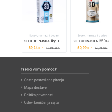
Sosevi, namazi i dodaci
Sosevi, namazi i dodaci
SO KUHINJSKA 1kg TUZLA
SO KUHINJSKA 250G K PLUS
89,24
din.
50,99
din.
104,99
din.
59,99
din.
Treba vam pomoć?
Često postavljana pitanja
Mapa dostave
Politika privatnosti
Uslovi korišćenja sajta