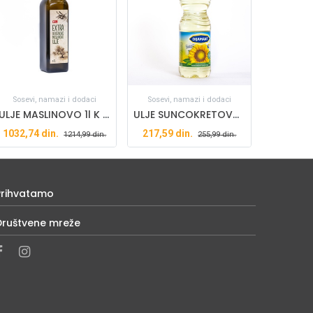
Sosevi, namazi i dodaci
Sosevi, namazi i dodaci
ULJE MASLINOVO 1l K PLUS
ULJE SUNCOKRETOVO 1L DIJAMANT
1032,74
din.
217,59
din.
1214,99
din.
255,99
din.
Prihvatamo
Društvene mreže