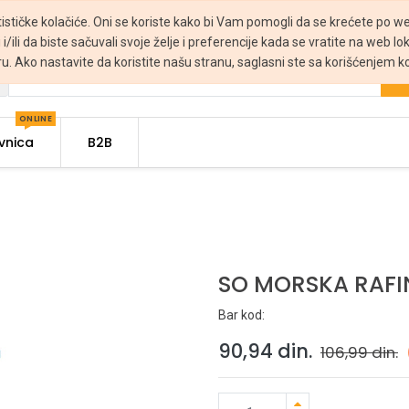
tističke kolačiće. Oni se koriste kako bi Vam pomogli da se krećete po web
 i/ili da biste sačuvali svoje želje i preferencije kada se vratite na web lo
ru. Ako nastavite da koristite našu stranu, saglasni ste sa korišćenjem ko
ONLINE
vnica
B2B
SO MORSKA RAFI
Bar kod:
90,94
din.
106,99
din.