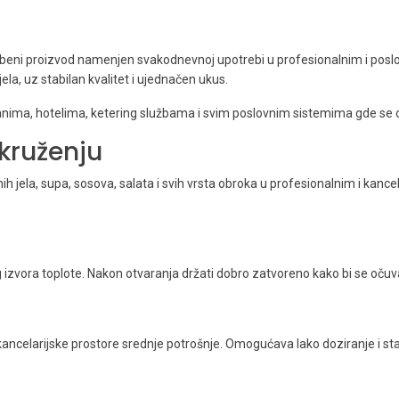
beni proizvod namenjen svakodnevnoj upotrebi u profesionalnim i poslo
ela, uz stabilan kvalitet i ujednačen ukus.
ima, hotelima, ketering službama i svim poslovnim sistemima gde se or
kruženju
dnih jela, supa, sosova, salata i svih vrsta obroka u profesionalnim i ka
izvora toplote. Nakon otvaranja držati dobro zatvoreno kako bi se očuva
kancelarijske prostore srednje potrošnje. Omogućava lako doziranje i sta