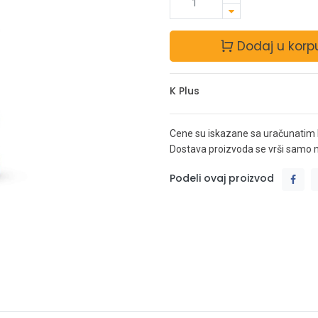
Dodaj u korp
K Plus
Cene su iskazane sa uračunatim
Dostava proizvoda se vrši samo na 
Podeli ovaj proizvod