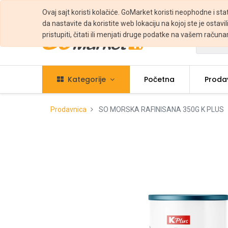
Ovaj sajt koristi kolačiće. GoMarket koristi neophodne i sta
da nastavite da koristite web lokaciju na kojoj ste je ostavili
pristupiti, čitati ili menjati druge podatke na vašem računa
Svi
Kategorije
Početna
Proda
Prodavnica
SO MORSKA RAFINISANA 350G K PLUS