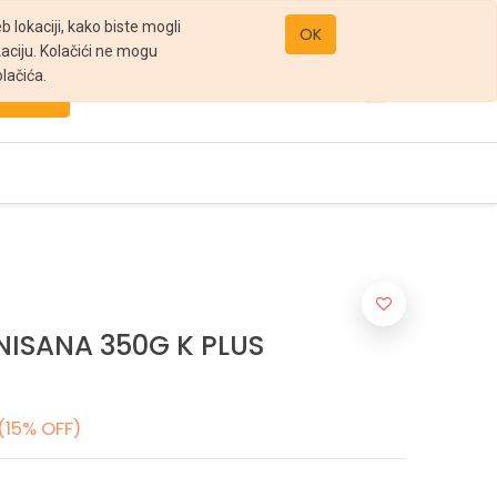
office@gomarket.rs
 lokaciji, kako biste mogli
OK
kaciju. Kolačići ne mogu
lačića.
Pretraži
NISANA 350G K PLUS
(15% OFF)