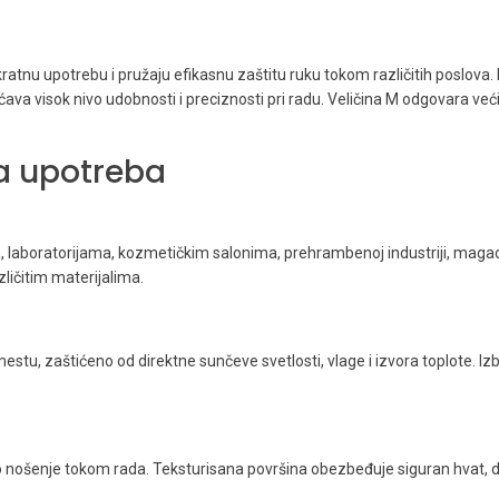
nu upotrebu i pružaju efikasnu zaštitu ruku tokom različitih poslova. I
ava visok nivo udobnosti i preciznosti pri radu. Veličina M odgovara ve
ka upotreba
 laboratorijama, kozmetičkim salonima, prehrambenoj industriji, magaci
zličitim materijalima.
tu, zaštićeno od direktne sunčeve svetlosti, vlage i izvora toplote. Iz
 nošenje tokom rada. Teksturisana površina obezbeđuje siguran hvat, 