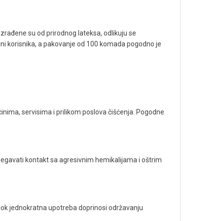
zrađene su od prirodnog lateksa, odlikuju se
ćini korisnika, a pakovanje od 100 komada pogodno je
nima, servisima i prilikom poslova čišćenja. Pogodne
begavati kontakt sa agresivnim hemikalijama i oštrim
dok jednokratna upotreba doprinosi održavanju