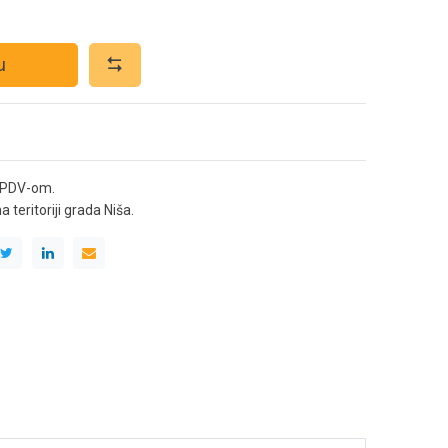
u
 PDV-om.
teritoriji grada Niša.