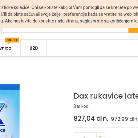
tističke kolačiće. Oni se koriste kako bi Vam pomogli da se krećete po web
 i/ili da biste sačuvali svoje želje i preferencije kada se vratite na web lo
ru. Ako nastavite da koristite našu stranu, saglasni ste sa korišćenjem ko
ONLINE
vnica
B2B
Dax rukavice lat
Bar kod:
827,04
din.
972,99
din