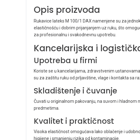
Opis proizvoda
Rukavice lateks M 100/1 DAX namenjene su za jednokrat
elastičnošću i dobrim prijanjanjem uz ruku, što omoguć
za profesionalnu i svakodnevnu upotrebu.
Kancelarijska i logistič
Upotreba u firmi
Koriste se u kancelarijama, zdravstvenim ustanovama,
su za zaštitu ruku od prljavštine, vlage i kontakta sa ra
Skladištenje i čuvanje
Čuvati u originalnom pakovanju, na suvom i hladnom mes
predmetima.
Kvalitet i praktičnost
Visoka elastičnost omogućava lako oblačenje i udobno
higijene i smanjenju rizika od kontaminacije.