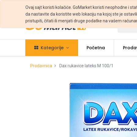
Ovaj sajt koristi kolačiće. GoMarket koristi neophodne i sta
da nastavite da koristite web lokaciju na kojoj ste je ostavili
pristupiti, čitati ili menjati druge podatke na vašem računa
Svi
Kategorije
Početna
Proda
Prodavnica
Dax rukavice lateks M 100/1