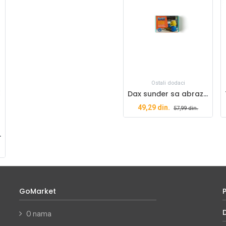
Ostali dodaci
Dax sunđer sa abrazivom 2/1
49,29
din.
57,99
din.
/100 XL
GoMarket
O nama