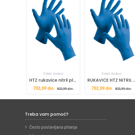
Ostali dodaci
Ostali dodaci
HTZ rukavice nitril plave M 1/100
RUKAVICE HTZ NITRIL PLAVE 1
702,09
din.
702,09
din.
825,99
din.
825,99
din.
Treba vam pomoć?
Često postavljana pitanja