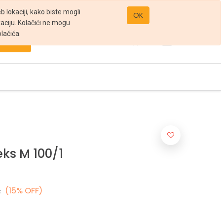
office@gomarket.rs
 lokaciji, kako biste mogli
OK
kaciju. Kolačići ne mogu
lačića.
Pretraži
eks M 100/1
.
(15% OFF)