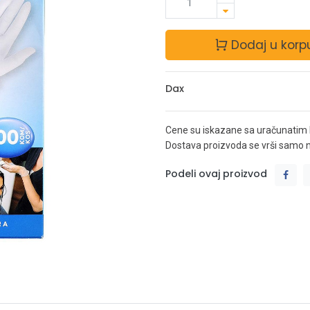
Dodaj u korp
Dax
Cene su iskazane sa uračunatim
Dostava proizvoda se vrši samo na 
Podeli ovaj proizvod