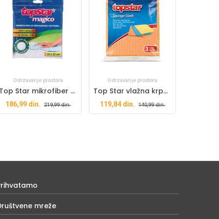
Odrzavanje prostora
Odrzavanje prostora
Top Star mikrofiber krpa magična 1/1
Top Star vlažna krpa 3/1
186,99
din.
119,84
din.
219,99
din.
140,99
din.
Prihvatamo
Društvene mreže