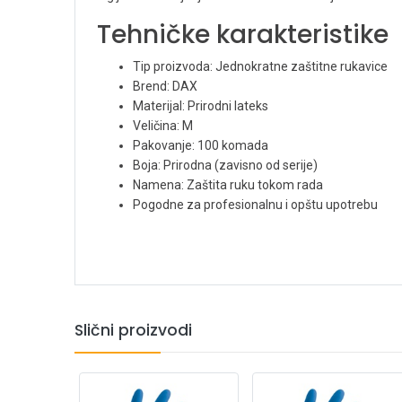
Tehničke karakteristike
Tip proizvoda: Jednokratne zaštitne rukavice
Brend: DAX
Materijal: Prirodni lateks
Veličina: M
Pakovanje: 100 komada
Boja: Prirodna (zavisno od serije)
Namena: Zaštita ruku tokom rada
Pogodne za profesionalnu i opštu upotrebu
Slični proizvodi