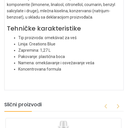
komponente (limonene, linalool, citronellol, coumarin, benzyl
salicylate i druge), mlečna kiselina, konzervansi (natrijum-
benzoat), u skladu sa deklaracijom proizvođača.
Tehničke karakteristike
Tip proizvoda: omekšivač za veš
Linija: Creations Blue
Zapremina: 1,27 L
Pakovanje: plastična boca
Namena: omekšavanje i osvežavanje veša
Koncentrovana formula
Slični proizvodi