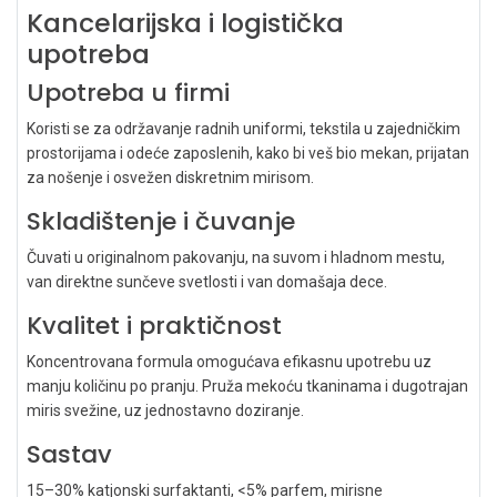
Kancelarijska i logistička
upotreba
Upotreba u firmi
Koristi se za održavanje radnih uniformi, tekstila u zajedničkim
prostorijama i odeće zaposlenih, kako bi veš bio mekan, prijatan
za nošenje i osvežen diskretnim mirisom.
Skladištenje i čuvanje
Čuvati u originalnom pakovanju, na suvom i hladnom mestu,
van direktne sunčeve svetlosti i van domašaja dece.
Kvalitet i praktičnost
Koncentrovana formula omogućava efikasnu upotrebu uz
manju količinu po pranju. Pruža mekoću tkaninama i dugotrajan
miris svežine, uz jednostavno doziranje.
Sastav
15–30% katjonski surfaktanti, <5% parfem, mirisne