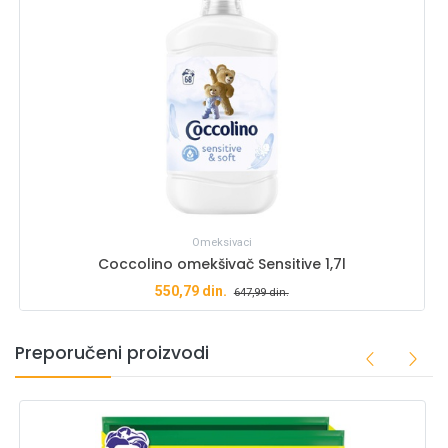
Omeksivaci
Coccolino omekšivač Sensitive 1,7l
550,79
din.
647,99
din.
Preporučeni proizvodi