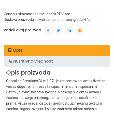
Cene su iskazane sa uračunatim PDV-om.
Dostava proizvoda se vrši samo na teritoriji grada Niša.
Podeli ovaj proizvod
Opis
Nutritivna vrednost
Opis proizvoda
Coccolino Creations Blue 1,27L je koncentrovani omekšivač za
veš sa dugotrajnim i osvežavajućim mirisom inspirisanim
čistim, „plavim“ notama svežine. Namenjen je omekšavanju
tkanina i davanju prijatnog, postojanog mirisa odeći nakon
pranja. Pruža osećaj čistoće i urednosti, uz mekanu teksturu
tkanina i laganu svežinu koja se zadržava tokom nošenja.