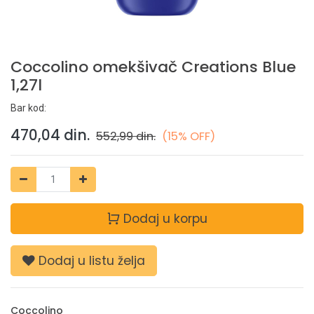
Coccolino omekšivač Creations Blue
1,27l
Bar kod:
470,04
din.
552,99
din.
(15% OFF)
Dodaj u korpu
Dodaj u listu želja
Coccolino