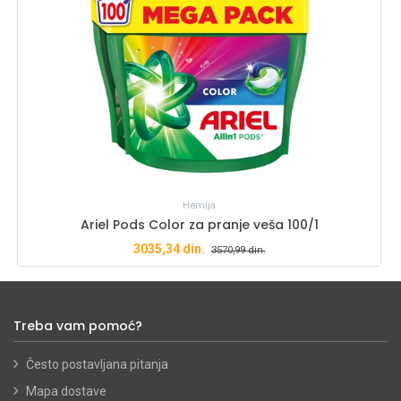
Hemija
Ariel Pods Color za pranje veša 100/1
3035,34
din.
3570,99
din.
Treba vam pomoć?
Često postavljana pitanja
Mapa dostave