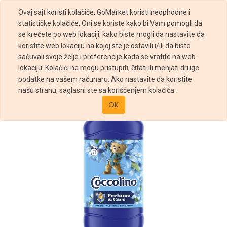
Ovaj sajt koristi kolačiće. GoMarket koristi neophodne i
statističke kolačiće. Oni se koriste kako bi Vam pomogli da
se krećete po web lokaciji, kako biste mogli da nastavite da
koristite web lokaciju na kojoj ste je ostavili i/ili da biste
sačuvali svoje želje i preferencije kada se vratite na web
Prodavnica
Coccolino omekšivač Creations Blue 1,27l
lokaciju. Kolačići ne mogu pristupiti, čitati ili menjati druge
podatke na vašem računaru. Ako nastavite da koristite
našu stranu, saglasni ste sa korišćenjem kolačića.
OK