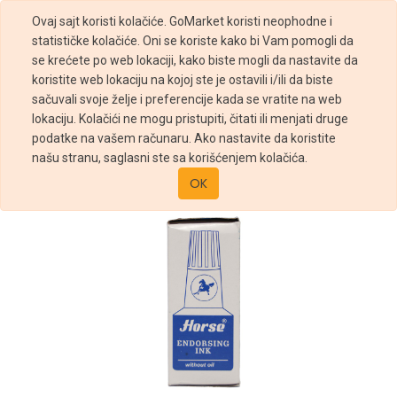
Ovaj sajt koristi kolačiće. GoMarket koristi neophodne i
statističke kolačiće. Oni se koriste kako bi Vam pomogli da
se krećete po web lokaciji, kako biste mogli da nastavite da
koristite web lokaciju na kojoj ste je ostavili i/ili da biste
sačuvali svoje želje i preferencije kada se vratite na web
Prodavnica
Mastilo za Pečat Horse
lokaciju. Kolačići ne mogu pristupiti, čitati ili menjati druge
podatke na vašem računaru. Ako nastavite da koristite
našu stranu, saglasni ste sa korišćenjem kolačića.
OK