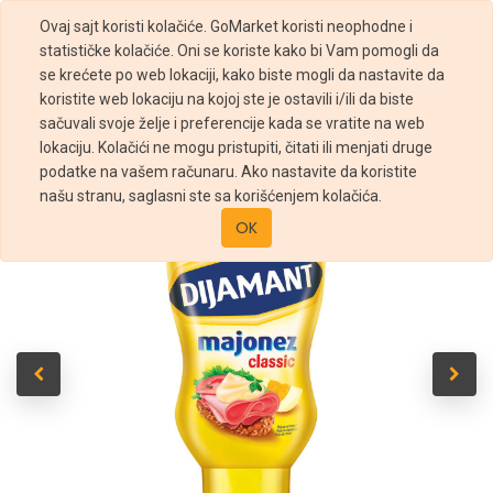
Ovaj sajt koristi kolačiće. GoMarket koristi neophodne i
statističke kolačiće. Oni se koriste kako bi Vam pomogli da
se krećete po web lokaciji, kako biste mogli da nastavite da
koristite web lokaciju na kojoj ste je ostavili i/ili da biste
sačuvali svoje želje i preferencije kada se vratite na web
Prodavnica
Dijamant majonez Classic 470ml
lokaciju. Kolačići ne mogu pristupiti, čitati ili menjati druge
podatke na vašem računaru. Ako nastavite da koristite
našu stranu, saglasni ste sa korišćenjem kolačića.
OK