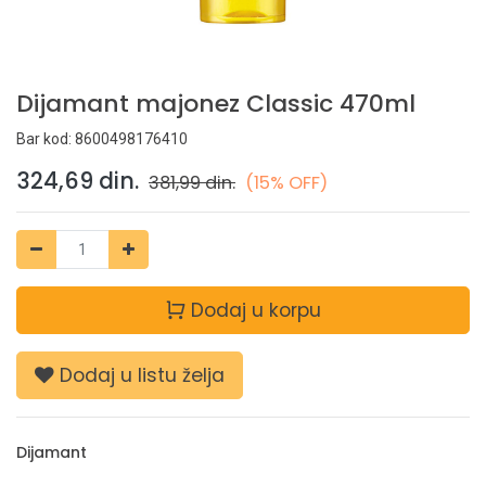
Dijamant majonez Classic 470ml
Bar kod:
8600498176410
324,69
din.
381,99
din.
(15% OFF)
Dodaj u korpu
Dodaj u listu želja
Dijamant