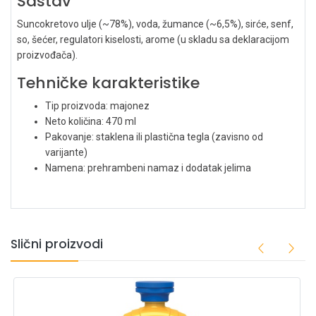
Sastav
Suncokretovo ulje (~78%), voda, žumance (~6,5%), sirće, senf,
so, šećer, regulatori kiselosti, arome (u skladu sa deklaracijom
proizvođača).
Tehničke karakteristike
Tip proizvoda: majonez
Neto količina: 470 ml
Pakovanje: staklena ili plastična tegla (zavisno od
varijante)
Namena: prehrambeni namaz i dodatak jelima
Slični proizvodi