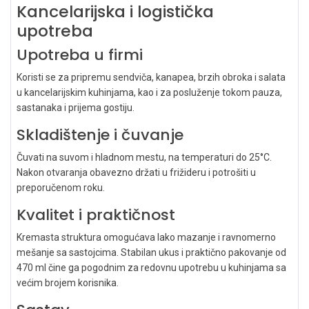
Kancelarijska i logistička
upotreba
Upotreba u firmi
Koristi se za pripremu sendviča, kanapea, brzih obroka i salata
u kancelarijskim kuhinjama, kao i za posluženje tokom pauza,
sastanaka i prijema gostiju.
Skladištenje i čuvanje
Čuvati na suvom i hladnom mestu, na temperaturi do 25°C.
Nakon otvaranja obavezno držati u frižideru i potrošiti u
preporučenom roku.
Kvalitet i praktičnost
Kremasta struktura omogućava lako mazanje i ravnomerno
mešanje sa sastojcima. Stabilan ukus i praktično pakovanje od
470 ml čine ga pogodnim za redovnu upotrebu u kuhinjama sa
većim brojem korisnika.