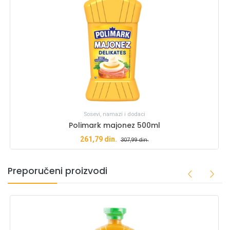
Sosevi, namazi i dodaci
Polimark majonez 500ml
261,79
din.
307,99
din.
Preporučeni proizvodi