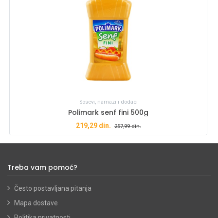
Sosevi, namazi i dodaci
Polimark senf fini 500g
219,29
din.
257,99
din.
Treba vam pomoć?
Često postavljana pitanja
Mapa dostave
Politika privatnosti