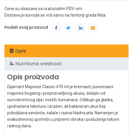
Cene su iskazane sa uračunatim PDV-om.
Dostava proizvoda se vrši samo na teritoriji grada Niša.
Podeli ovaj proizvod
Opis
Nutritivna vrednost
Opis proizvoda
Dijamant Majonez Classic 470 ml je kremasti, punomasni
majonez bogatog i prepoznatljivog ukusa, dobijen od
suncokretovog ulja i svežih žumanaca. Odlikuje ga glatka,
ujednačena tekstura i izražen, ali balansiran ukus koji
poboljšava sendviče, salate i razna hladna jela. Namenjen je
svakodnevnoj upotrebi u pripremi obroka i posluženja tokom
radnog dana.