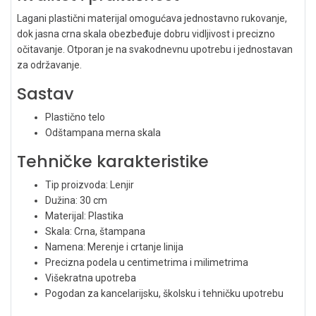
Lagani plastični materijal omogućava jednostavno rukovanje,
dok jasna crna skala obezbeđuje dobru vidljivost i precizno
očitavanje. Otporan je na svakodnevnu upotrebu i jednostavan
za održavanje.
Sastav
Plastično telo
Odštampana merna skala
Tehničke karakteristike
Tip proizvoda: Lenjir
Dužina: 30 cm
Materijal: Plastika
Skala: Crna, štampana
Namena: Merenje i crtanje linija
Precizna podela u centimetrima i milimetrima
Višekratna upotreba
Pogodan za kancelarijsku, školsku i tehničku upotrebu