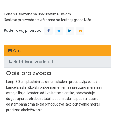
Cene su iskazane sa uračunatim PDV-om.
Dostava proizvoda se vrši samo na teritoriji grada Niša.
Podeli ovaj proizvod
Opis
Nutritivna vrednost
Opis proizvoda
Lenjir 30 cm plastični sa crnom skalom predstavlja osnovni
kancelarijski i školski pribor namenjen za precizno merenje i
crtanje linija. Izrađen od kvalitetne plastike, obezbeđuje
dugotrajnu upotrebu i stabilnost pri radu na papiru. Jasno
odštampana crna skala omogućava lako očitavanje mera i
precizno obeležavanje.