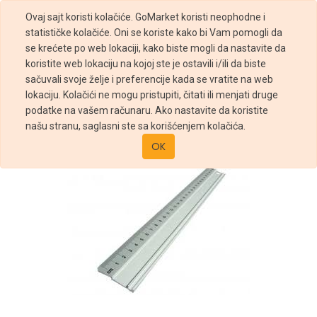
Ovaj sajt koristi kolačiće. GoMarket koristi neophodne i
statističke kolačiće. Oni se koriste kako bi Vam pomogli da
se krećete po web lokaciji, kako biste mogli da nastavite da
koristite web lokaciju na kojoj ste je ostavili i/ili da biste
sačuvali svoje želje i preferencije kada se vratite na web
Prodavnica
LENJIR 30CM PLASTICNI SA CRNOM SKALOM
lokaciju. Kolačići ne mogu pristupiti, čitati ili menjati druge
podatke na vašem računaru. Ako nastavite da koristite
našu stranu, saglasni ste sa korišćenjem kolačića.
OK