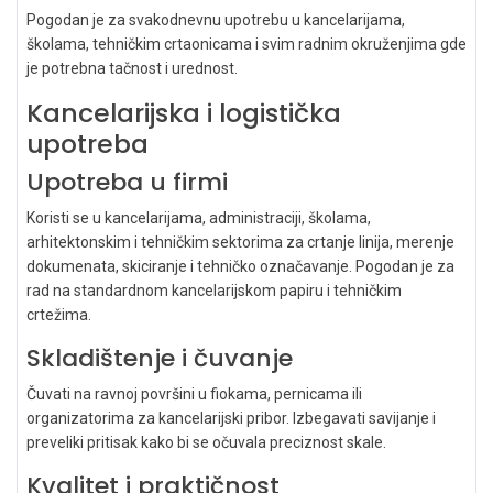
Pogodan je za svakodnevnu upotrebu u kancelarijama,
školama, tehničkim crtaonicama i svim radnim okruženjima gde
je potrebna tačnost i urednost.
Kancelarijska i logistička
upotreba
Upotreba u firmi
Koristi se u kancelarijama, administraciji, školama,
arhitektonskim i tehničkim sektorima za crtanje linija, merenje
dokumenata, skiciranje i tehničko označavanje. Pogodan je za
rad na standardnom kancelarijskom papiru i tehničkim
crtežima.
Skladištenje i čuvanje
Čuvati na ravnoj površini u fiokama, pernicama ili
organizatorima za kancelarijski pribor. Izbegavati savijanje i
preveliki pritisak kako bi se očuvala preciznost skale.
Kvalitet i praktičnost