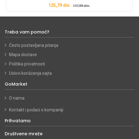
125,79
din.
147,99
din.
Treba vam pomoć?
Često postavljana pitanja
Mapa dostave
Politika privatnosti
Uslovi korišćenja sajta
GoMarket
O nama
Kontakt i podaci o kompaniji
Prihvatamo
Društvene mreže