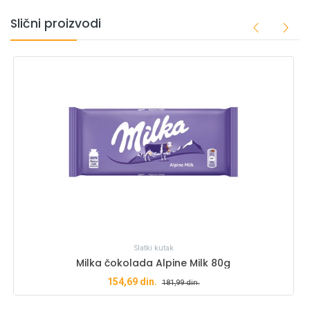
Slični proizvodi
Slatki kutak
Milka čokolada Alpine Milk 80g
154,69
din.
181,99
din.