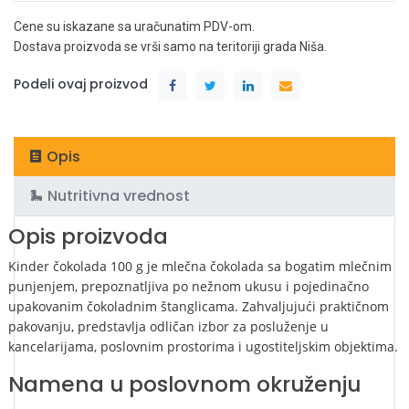
Cene su iskazane sa uračunatim PDV-om.
Dostava proizvoda se vrši samo na teritoriji grada Niša.
Podeli ovaj proizvod
Opis
Nutritivna vrednost
Opis proizvoda
Kinder čokolada 100 g je mlečna čokolada sa bogatim mlečnim
punjenjem, prepoznatljiva po nežnom ukusu i pojedinačno
upakovanim čokoladnim štanglicama. Zahvaljujući praktičnom
pakovanju, predstavlja odličan izbor za posluženje u
kancelarijama, poslovnim prostorima i ugostiteljskim objektima.
Namena u poslovnom okruženju