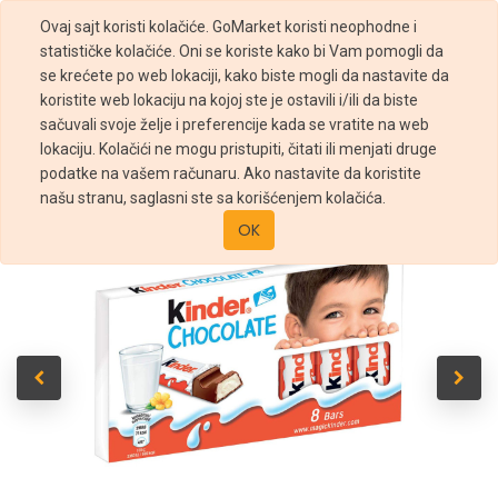
Ovaj sajt koristi kolačiće. GoMarket koristi neophodne i
statističke kolačiće. Oni se koriste kako bi Vam pomogli da
se krećete po web lokaciji, kako biste mogli da nastavite da
koristite web lokaciju na kojoj ste je ostavili i/ili da biste
sačuvali svoje želje i preferencije kada se vratite na web
Prodavnica
Kinder čokolada 100g
lokaciju. Kolačići ne mogu pristupiti, čitati ili menjati druge
podatke na vašem računaru. Ako nastavite da koristite
našu stranu, saglasni ste sa korišćenjem kolačića.
OK