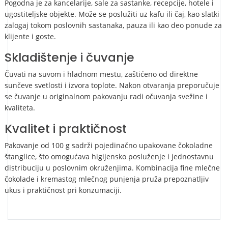
Pogodna je za kancelarije, sale za sastanke, recepcije, hotele i
ugostiteljske objekte. Može se poslužiti uz kafu ili čaj, kao slatki
zalogaj tokom poslovnih sastanaka, pauza ili kao deo ponude za
klijente i goste.
Skladištenje i čuvanje
Čuvati na suvom i hladnom mestu, zaštićeno od direktne
sunčeve svetlosti i izvora toplote. Nakon otvaranja preporučuje
se čuvanje u originalnom pakovanju radi očuvanja svežine i
kvaliteta.
Kvalitet i praktičnost
Pakovanje od 100 g sadrži pojedinačno upakovane čokoladne
štanglice, što omogućava higijensko posluženje i jednostavnu
distribuciju u poslovnim okruženjima. Kombinacija fine mlečne
čokolade i kremastog mlečnog punjenja pruža prepoznatljiv
ukus i praktičnost pri konzumaciji.