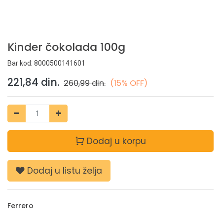
Kinder čokolada 100g
Bar kod:
8000500141601
221,84
din.
260,99
din.
(15% OFF)
Dodaj u korpu
Dodaj u listu želja
Ferrero