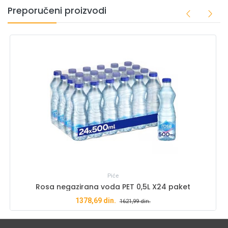
Preporučeni proizvodi
Piće
Rosa negazirana voda PET 0,5L X24 paket
1378,69
din.
1621,99
din.