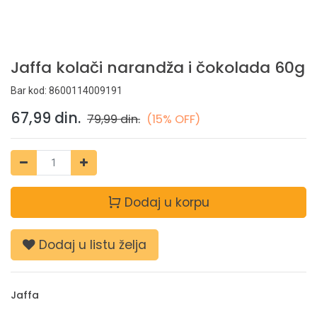
Jaffa kolači narandža i čokolada 60g
Bar kod:
8600114009191
67,99
din.
79,99
din.
(15% OFF)
Dodaj u korpu
Dodaj u listu želja
Jaffa