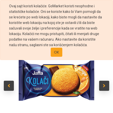
Ovaj sajt koristi kolačiće. GoMarket koristi neophodne i
statističke kolačiće. Oni se koriste kako bi Vam pomogli da
se krećete po web lokaciji, kako biste mogli da nastavite da
koristite web lokaciju na kojoj ste je ostavili i/ili da biste
sačuvali svoje želje i preferencije kada se vratite na web
Prodavnica
Jaffa kolači narandža i čokolada 60g
lokaciju. Kolačići ne mogu pristupiti, čitati ili menjati druge
podatke na vašem računaru. Ako nastavite da koristite
našu stranu, saglasni ste sa korišćenjem kolačića.
OK