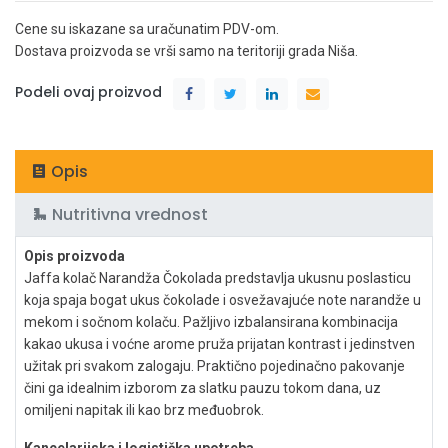
Cene su iskazane sa uračunatim PDV-om.
Dostava proizvoda se vrši samo na teritoriji grada Niša.
Podeli ovaj proizvod
Opis
Nutritivna vrednost
Opis proizvoda
Jaffa kolač Narandža Čokolada predstavlja ukusnu poslasticu
koja spaja bogat ukus čokolade i osvežavajuće note narandže u
mekom i sočnom kolaču. Pažljivo izbalansirana kombinacija
kakao ukusa i voćne arome pruža prijatan kontrast i jedinstven
užitak pri svakom zalogaju. Praktično pojedinačno pakovanje
čini ga idealnim izborom za slatku pauzu tokom dana, uz
omiljeni napitak ili kao brz međuobrok.
Kancelarijska i logistička upotreba