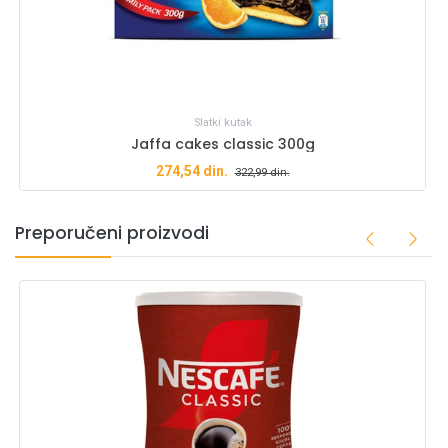
Slatki kutak
Jaffa cakes classic 300g
274,54
din.
322,99
din.
Preporučeni proizvodi