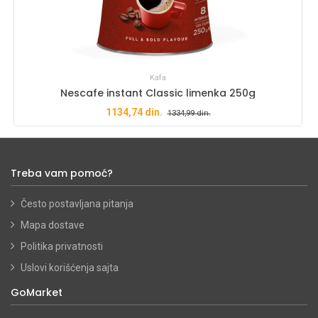
Kafa
Nescafe instant Classic limenka 250g
1134,74
din.
1334,99
din.
Treba vam pomoć?
Često postavljana pitanja
Mapa dostave
Politika privatnosti
Uslovi korišćenja sajta
GoMarket