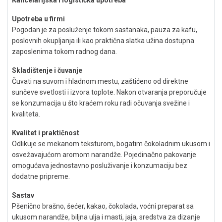
Upotreba u firmi
Pogodan je za posluženje tokom sastanaka, pauza za kafu,
poslovnih okupljanja ili kao praktična slatka užina dostupna
zaposlenima tokom radnog dana.
Skladištenje i čuvanje
Čuvati na suvom i hladnom mestu, zaštićeno od direktne
sunčeve svetlosti i izvora toplote. Nakon otvaranja preporučuje
se konzumacija u što kraćem roku radi očuvanja svežine i
kvaliteta.
Kvalitet i praktičnost
Odlikuje se mekanom teksturom, bogatim čokoladnim ukusom i
osvežavajućom aromom narandže. Pojedinačno pakovanje
omogućava jednostavno posluživanje i konzumaciju bez
dodatne pripreme.
Sastav
Pšenično brašno, šećer, kakao, čokolada, voćni preparat sa
ukusom narandže, biljna ulja i masti, jaja, sredstva za dizanje