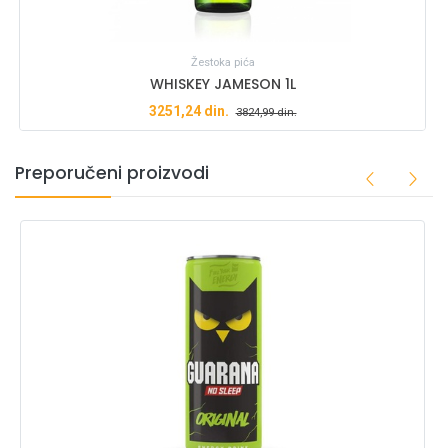
Žestoka pića
WHISKEY JAMESON 1L
3251,24
din.
3824,99
din.
Preporučeni proizvodi