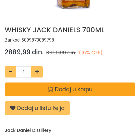
WHISKY JACK DANIELS 700ML
Bar kod:
5099873089798
2889,99
din.
3399,99
din.
(15% OFF)
Dodaj u korpu
Dodaj u listu želja
Jack Daniel Distillery