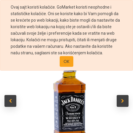
Ovaj sajt koristi kolačiće. GoMarket koristi neophodne i
statističke kolačiće. Oni se koriste kako bi Vam pomogli da
se krećete po web lokaciji, kako biste mogli da nastavite da
koristite web lokaciju na kojoj ste je ostavili i/ili da biste
sačuvali svoje želje i preferencije kada se vratite na web
Prodavnica
WHISKY JACK DANIELS 700ML
lokaciju. Kolačići ne mogu pristupiti, čitati ili menjati druge
podatke na vašem računaru. Ako nastavite da koristite
našu stranu, saglasni ste sa korišćenjem kolačića.
OK