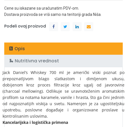
Cene su iskazane sa uračunatim PDV-om.
Dostava proizvoda se vrši samo na teritoriji grada Niša.
Podeli ovaj proizvod
Opis
Nutritivna vrednost
Jack Daniel’s Whiskey 700 ml je američki viski poznat po
prepoznatljivom blago slatkastom i dimljenom ukusu,
dobijenom kroz proces filtracije kroz ugalj od javorovine
(charcoal mellowing). Odlikuje se uravnoteženim aromatskim
profilom sa notama karamele, vanile i hrasta, što ga čini jednim
od najpoznatijih viskija u svetu. Namenjen je za ugostiteljsku
upotrebu, poslovne događaje i organizovane proslave u
kontrolisanim uslovima.
Kancelarijska i logistička primena