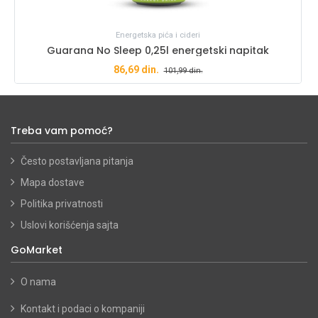
Energetska pića i cideri
Guarana No Sleep 0,25l energetski napitak
86,69
din.
101,99
din.
Treba vam pomoć?
Često postavljana pitanja
Mapa dostave
Politika privatnosti
Uslovi korišćenja sajta
GoMarket
O nama
Kontakt i podaci o kompaniji