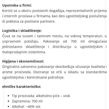
Upotreba u firmi:
Koristi se u okviru poslovnih događaja, reprezentativnih prijema
i internih proslava u firmama, kao deo ugostiteljskog posluženja
ili poklona za poslovne partnere.
Logistika i skladištenje:
Čuva se na suvom i tamnom mestu, na sobnoj temperaturi, u
uspravnom položaju. Pakovanje od 700 ml omogućava
jednostavno skladištenje i distribuciju u ugostiteljskim i
maloprodajnim sistemima.
Higijena i ekonomičnost:
Originalno zatvoreno pakovanje obezbeđuje očuvanje kvaliteta i
arome proizvoda. Doziranje se vrši u skladu sa standardima
ugostiteljstva i kontrolisane potrošnje.
ehničke karakteristike:
Tip proizvoda: alkoholno piće – viski
Zapremina: 700 ml
Alkohol: ~40% vol.