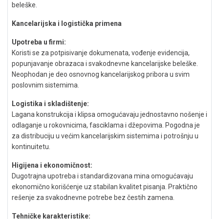
beleške.
Kancelarijska i logistička primena
Upotreba u firmi:
Koristi se za potpisivanje dokumenata, vođenje evidencija,
popunjavanje obrazaca i svakodnevne kancelarijske beleške.
Neophodan je deo osnovnog kancelarijskog pribora u svim
poslovnim sistemima.
Logistika i skladištenje:
Lagana konstrukcija i klipsa omogućavaju jednostavno nošenje i
odlaganje u rokovnicima, fasciklama i džepovima. Pogodna je
za distribuciju u većim kancelarijskim sistemima i potrošnju u
kontinuitetu.
Higijena i ekonomičnost:
Dugotrajna upotreba i standardizovana mina omogućavaju
ekonomično korišćenje uz stabilan kvalitet pisanja. Praktično
rešenje za svakodnevne potrebe bez čestih zamena.
Tehničke karakteristike: