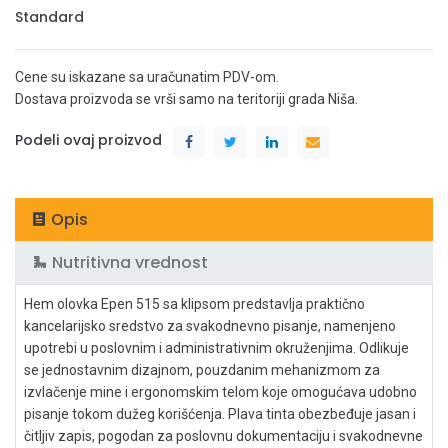
Standard
Cene su iskazane sa uračunatim PDV-om.
Dostava proizvoda se vrši samo na teritoriji grada Niša.
Podeli ovaj proizvod
Opis
Nutritivna vrednost
Hem olovka Epen 515 sa klipsom predstavlja praktično
kancelarijsko sredstvo za svakodnevno pisanje, namenjeno
upotrebi u poslovnim i administrativnim okruženjima. Odlikuje
se jednostavnim dizajnom, pouzdanim mehanizmom za
izvlačenje mine i ergonomskim telom koje omogućava udobno
pisanje tokom dužeg korišćenja. Plava tinta obezbeđuje jasan i
čitljiv zapis, pogodan za poslovnu dokumentaciju i svakodnevne