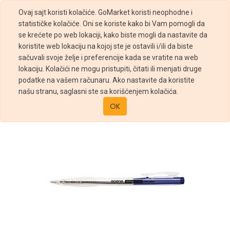
Ovaj sajt koristi kolačiće. GoMarket koristi neophodne i
statističke kolačiće. Oni se koriste kako bi Vam pomogli da
se krećete po web lokaciji, kako biste mogli da nastavite da
koristite web lokaciju na kojoj ste je ostavili i/ili da biste
sačuvali svoje želje i preferencije kada se vratite na web
Prodavnica
lokaciju. Kolačići ne mogu pristupiti, čitati ili menjati druge
HEMIJSKA OLOVKA EPENE 515 SA KLIPSOM PLAVA
podatke na vašem računaru. Ako nastavite da koristite
našu stranu, saglasni ste sa korišćenjem kolačića.
OK