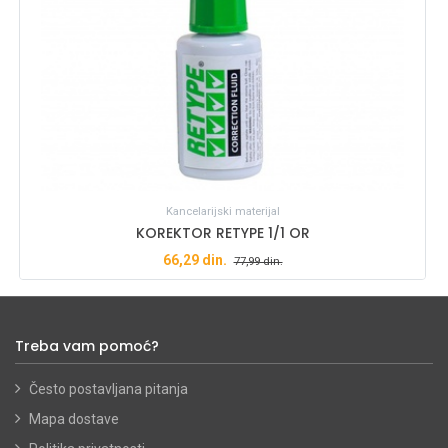
Kancelarijski materijal
KOREKTOR RETYPE 1/1 OR
66,29
din.
77,99
din.
Treba vam pomoć?
Često postavljana pitanja
Mapa dostave