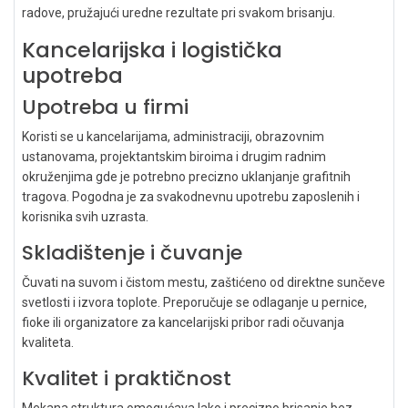
radove, pružajući uredne rezultate pri svakom brisanju.
Kancelarijska i logistička
upotreba
Upotreba u firmi
Koristi se u kancelarijama, administraciji, obrazovnim
ustanovama, projektantskim biroima i drugim radnim
okruženjima gde je potrebno precizno uklanjanje grafitnih
tragova. Pogodna je za svakodnevnu upotrebu zaposlenih i
korisnika svih uzrasta.
Skladištenje i čuvanje
Čuvati na suvom i čistom mestu, zaštićeno od direktne sunčeve
svetlosti i izvora toplote. Preporučuje se odlaganje u pernice,
fioke ili organizatore za kancelarijski pribor radi očuvanja
kvaliteta.
Kvalitet i praktičnost
Mekana struktura omogućava lako i precizno brisanje bez