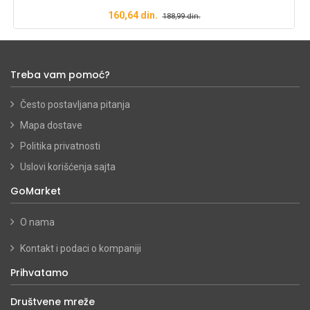
160,64
din.
188,99
din.
Treba vam pomoć?
Često postavljana pitanja
Mapa dostave
Politika privatnosti
Uslovi korišćenja sajta
GoMarket
O nama
Kontakt i podaci o kompaniji
Prihvatamo
Društvene mreže