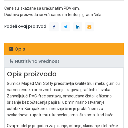
Cene su iskazane sa uračunatim PDV-om.
Dostava proizvoda se vrši samo na teritoriji grada Niša.
Podeli ovaj proizvod
Opis
Nutritivna vrednost
Opis proizvoda
Gumica Maped Mini Softy predstavlja kvalitetnu i meku gumicu
namenjenu za precizno brisanje tragova grafitnih olovaka.
Zahvaljujući PVC-free sastavu, omogućava čisto i efikasno
brisanje bez oštećenja papira i uz minimalno stvaranje
ostataka. Kompaktne dimenzije čine je praktičnom za
svakodnevnu upotrebu u kancelarijama, školama i kod kuće.
Ovaj model je pogodan za pisanje, crtanje, skiciranje i tehničke