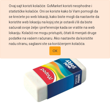
Ovaj sajt koristi kolačiće. GoMarket koristi neophodne i
statističke kolačiće. Oni se koriste kako bi Vam pomogli da
se krećete po web lokaciji, kako biste mogli da nastavite da
koristite web lokaciju na kojoj ste je ostavili i/ili da biste
sačuvali svoje želje i preferencije kada se vratite na web
Prodavnica
GUMICA MAPED MINI SOFTY
lokaciju. Kolačići ne mogu pristupiti, čitati ili menjati druge
podatke na vašem računaru. Ako nastavite da koristite
našu stranu, saglasni ste sa korišćenjem kolačića.
OK