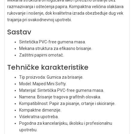
razmazivanja i oštećenja papira. Kompaktna veličina olakšava
rukovanje i nošenje, dok kvalitetna izrada obezbeđuje dug vek
trajanja pri svakodnevnoj upotrebi.
Sastav
Sintetička PVC-free gumena masa.
Mekana struktura za efikasno brisanje.
Zaštitni papirni omotač.
Tehničke karakteristike
Tip proizvoda: Gumica za brisanje.
Model: Maped Mini Softy.
Materijal: Sintetička PVC-free gumena masa.
Namena: Brisanje tragova grafitnih olovaka.
Kompatibilnost: Papir za pisanje, crtanje i skiciranje.
Kompaktne dimenzije.
Višekratna upotreba.
Pogodna za kancelarijsku, školsku i profesionalnu
upotrebu.