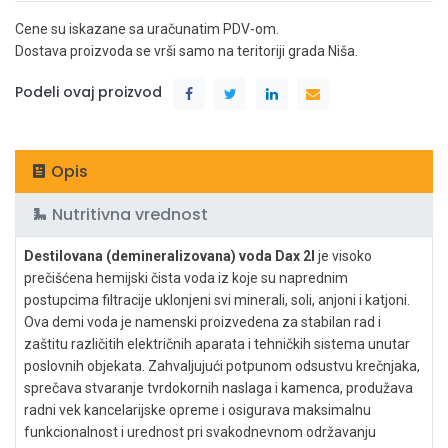
Cene su iskazane sa uračunatim PDV-om.
Dostava proizvoda se vrši samo na teritoriji grada Niša.
Podeli ovaj proizvod
Opis
Nutritivna vrednost
Destilovana (demineralizovana) voda Dax 2l
je visoko
prečišćena hemijski čista voda iz koje su naprednim
postupcima filtracije uklonjeni svi minerali, soli, anjoni i katjoni.
Ova demi voda je namenski proizvedena za stabilan rad i
zaštitu različitih električnih aparata i tehničkih sistema unutar
poslovnih objekata. Zahvaljujući potpunom odsustvu krečnjaka,
sprečava stvaranje tvrdokornih naslaga i kamenca, produžava
radni vek kancelarijske opreme i osigurava maksimalnu
funkcionalnost i urednost pri svakodnevnom održavanju