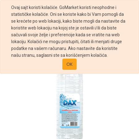
Ovaj sajt koristi kolačiće. GoMarket koristi neophodne i
statističke kolačiće. Oni se koriste kako bi Vam pomogli da
se krećete po web lokaciji, kako biste mogli da nastavite da
koristite web lokaciju na kojoj ste je ostavili i/ili da biste
sačuvali svoje želje i preferencije kada se vratite na web
Prodavnica
Dax demineralizovana voda 2l
lokaciju. Kolačići ne mogu pristupiti, čitati ili menjati druge
podatke na vašem računaru. Ako nastavite da koristite
našu stranu, saglasni ste sa korišćenjem kolačića.
OK