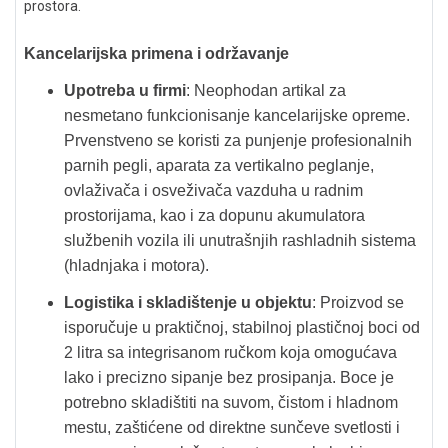
prostora.
Kancelarijska primena i održavanje
Upotreba u firmi
: Neophodan artikal za
nesmetano funkcionisanje kancelarijske opreme.
Prvenstveno se koristi za punjenje profesionalnih
parnih pegli, aparata za vertikalno peglanje,
ovlaživača i osveživača vazduha u radnim
prostorijama, kao i za dopunu akumulatora
službenih vozila ili unutrašnjih rashladnih sistema
(hladnjaka i motora).
Logistika i skladištenje u objektu
: Proizvod se
isporučuje u praktičnoj, stabilnoj plastičnoj boci od
2 litra sa integrisanom ručkom koja omogućava
lako i precizno sipanje bez prosipanja. Boce je
potrebno skladištiti na suvom, čistom i hladnom
mestu, zaštićene od direktne sunčeve svetlosti i