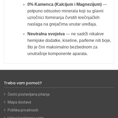
0% Kamenca (Kalcijum i Magnezijum)
—
potpuno odsustvo minerala koji su glavni
uzročnici formiranja čvrstih krečnjačkih
naslaga na grejačima unutar uređaja.
Neutralna svojstva
— ne sadrži nikakve
hemijske dodatke, kiseline, parfeme niti boje,
što je čini maksimalno bezbednom za
unutrašnje komponente aparata.
Treba vam pomoć?
Često postavljana pitanja
Mapa dostave
Politika privatnosti