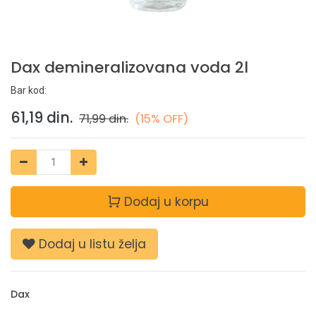
Dax demineralizovana voda 2l
Bar kod:
61,19
din.
71,99
din.
(15% OFF)
Dodaj u korpu
Dodaj u listu želja
Dax