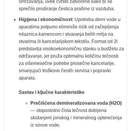
smrzavanja, uvek čvrsto zatvorene kako bi se
sprečilo prodiranje čestica prašine iz vazduha.
Higijena i ekonomičnost
: Upotreba demi vode u
aparatima potpuno eliminiše rizik od začepljenja
mlaznica kamencom i stvaranja belih mrlja na
stvarima ili kancelarijskom tekstilu. Format od 2l
predstavlja visokoekonomičnu stavku u budžetu za
održavanje, jer pruža optimalnu količinu tečnosti
za višemesečne potrebe prosečne kancelarije,
smanjujući troškove čestih servisa i popravki
aparata.
Sastav i ključne karakteristike
Prečišćena demineralizovana voda (H2O)
— stopostotno čista tečnost dobijena
skidanjem jonskog i mineralnog opterećenja
iz sirove vode.