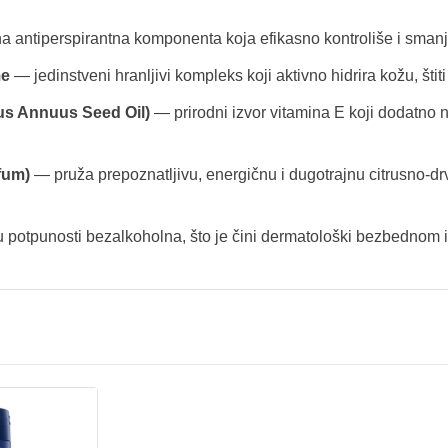
a antiperspirantna komponenta koja efikasno kontroliše i sma
me
— jedinstveni hranljivi kompleks koji aktivno hidrira kožu, štiti
us Annuus Seed Oil)
— prirodni izvor vitamina E koji dodatno 
fum)
— pruža prepoznatljivu, energičnu i dugotrajnu citrusno-dr
u potpunosti bezalkoholna, što je čini dermatološki bezbedno