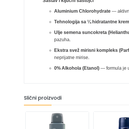
Sastav i ključni sastojci
Aluminium Chlorohydrate
— aktivn
Tehnologija sa ¼ hidratantne kre
Ulje semena suncokreta (Helianth
pazuha.
Ekstra svež mirisni kompleks (Par
neprijatne mirise.
0% Alkohola (Etanol)
— formula je 
Slični proizvodi