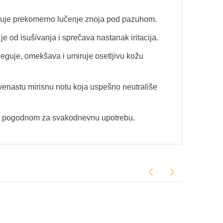
njuje prekomerno lučenje znoja pod pazuhom.
 je od isušivanja i sprečava nastanak iritacija.
neguje, omekšava i umiruje osetljivu kožu
venastu mirisnu notu koja uspešno neutrališe
m i pogodnom za svakodnevnu upotrebu.