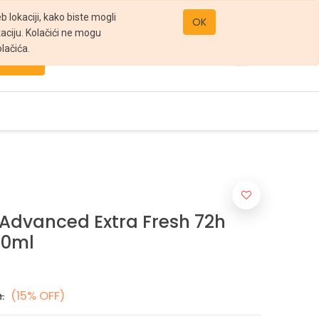
office@gomarket.rs
 lokaciji, kako biste mogli
OK
kaciju. Kolačići ne mogu
lačića.
Pretraži
dvanced Extra Fresh 72h
50ml
.
(15% OFF)