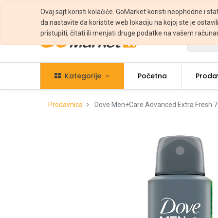
Ovaj sajt koristi kolačiće. GoMarket koristi neophodne i sta
da nastavite da koristite web lokaciju na kojoj ste je ostavili
pristupiti, čitati ili menjati druge podatke na vašem računa
Svi
Kategorije
Početna
Proda
Prodavnica
Dove Men+Care Advanced Extra Fresh 72