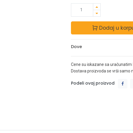
Dodaj u korp
Dove
Cene su iskazane sa uračunatim
Dostava proizvoda se vrši samo na 
Podeli ovaj proizvod