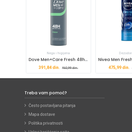
Nega i higijena
Dezodor
Dove Men+Care Fresh 48h antiperspirant 150ml
391,84
din.
475,99
din.
460,99
din.
Treba vam pomoć?
Često postavljana pitanja
Mapa dostave
Politika privatnosti