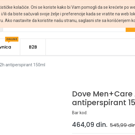
tističke kolačiće. Oni se koriste kako bi Vam pomogli da se krećete po web
 i/ili da biste sačuvali svoje želje i preferencije kada se vratite na web lo
ru. Ako nastavite da koristite našu stranu, saglasni ste sa korišćenjem ko
ONLINE
vnica
B2B
h antiperspirant 150ml
Dove Men+Care A
antiperspirant 1
Bar kod:
464,09
din.
545,99
din