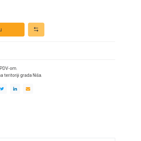
u
 PDV-om.
teritoriji grada Niša.