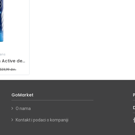
ans
Nivea Men Fresh Active dezodorans 150ml
559,99
din.
GoMarket
O nama
Kontakt i podaci o kompaniji