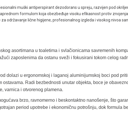
fesionalni muški antiperspirant dezodorans u spreju, razvijen pod okril
naprednom formulom koja obezbeđuje visoku efikasnost protiv znojenja i
an je za održavanje lične higijene, profesionalnog izgleda i visokog ni
nskog asortimana u toaletima i svlačionicama savremenih kompani
ažući zaposlenima da ostanu sveži i fokusirani tokom celog rad
vod dolazi u ergonomskoj i laganoj aluminijumskoj boci pod pr
kim ostavama. Radi bezbednosti unutar objekta, boce je obavezn
te, varnica i otvorenog plamena.
mogućava brzo, ravnomerno i beskontaktno nanošenje, što garan
trajan period upotrebe i ekonomičnu potrošnju, dok formula bez