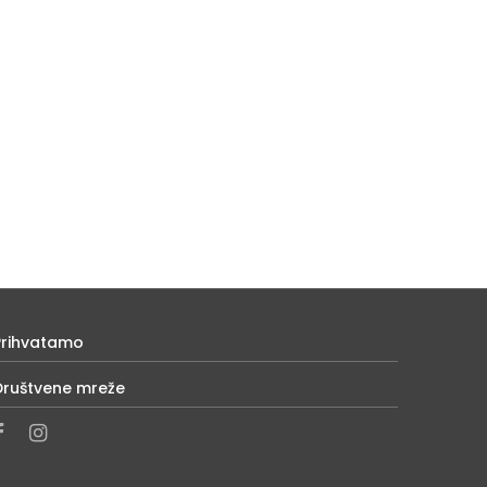
Prihvatamo
Društvene mreže