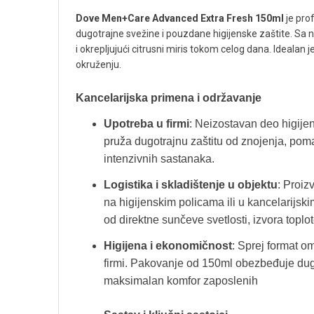
Dove Men+Care Advanced Extra Fresh 150ml
je pro
dugotrajne svežine i pouzdane higijenske zaštite. Sa 
i okrepljujući citrusni miris tokom celog dana. Ideal
okruženju.
Kancelarijska primena i održavanje
Upotreba u firmi
: Neizostavan deo higije
pruža dugotrajnu zaštitu od znojenja, pom
intenzivnih sastanaka.
Logistika i skladištenje u objektu
: Proiz
na higijenskim policama ili u kancelarijs
od direktne sunčeve svetlosti, izvora toplo
Higijena i ekonomičnost
: Sprej format o
firmi. Pakovanje od 150ml obezbeđuje dugo
maksimalan komfor zaposlenih