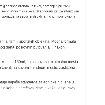
jem globalnog brenda Unilever, namenjen pružanju
 neprijatnih mirisa, ovaj dezodorans pruža intenzivan
voa samopouzdanja zaposlenih u dinamičnom poslovnom
ja, firmi i sportskih objekata. Moćna formula
nog dana, poslovnih putovanja ili nakon
itiskom od 150ml, koja zauzima minimalno mesta
o čuvati na suvom i hladnom mestu, zaštićene
tuje najviše standarde zajedničke higijene u
 alkohola sprečava iritacije kože i osigurava