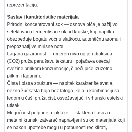
reprezentaciju.
Sastav i karakteristike materijala
Prirodni koncentrovani sok — osnova pića je pažljivo
selektovan i fermentisan sok od kruške, koji napitku
obezbeđuje bogatu voćnu slatkoću, autentičnu aromu i
prepoznatljive mirisne note.
Lagana gaziranost — umeren nivo ugljen-dioksida
(CO2) pruža penušavu teksturu i pojačava osećaj
svežine prilikom konzumacije, čineći piće izuzetno
pitkim i laganim.
Čista i bistra struktura — napitak karakteriše svetla,
nežno žućkasta boja bez taloga, koja u kombinaciji sa
ledom u čaši pruža čist, osvežavajući i vrhunski estetski
utisak.
Mogućnost potpune reciklaže — staklena flašica i
metalni krunski zatvarač napravljeni su od materijala koji
se nakon upotrebe mogu u potpunosti reciklirati,