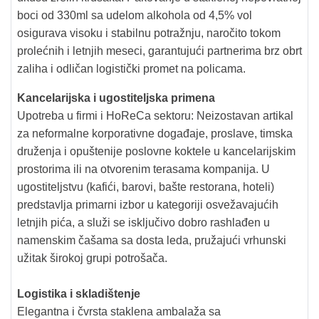
boci od 330ml sa udelom alkohola od 4,5% vol
osigurava visoku i stabilnu potražnju, naročito tokom
prolećnih i letnjih meseci, garantujući partnerima brz obrt
zaliha i odličan logistički promet na policama.
Kancelarijska i ugostiteljska primena
Upotreba u firmi i HoReCa sektoru: Neizostavan artikal
za neformalne korporativne događaje, proslave, timska
druženja i opuštenije poslovne koktele u kancelarijskim
prostorima ili na otvorenim terasama kompanija. U
ugostiteljstvu (kafići, barovi, bašte restorana, hoteli)
predstavlja primarni izbor u kategoriji osvežavajućih
letnjih pića, a služi se isključivo dobro rashlađen u
namenskim čašama sa dosta leda, pružajući vrhunski
užitak širokoj grupi potrošača.
Logistika i skladištenje
Elegantna i čvrsta staklena ambalaža sa