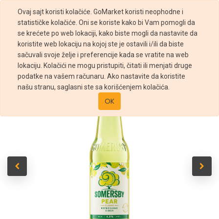
Ovaj sajt koristi kolačiće. GoMarket koristi neophodne i
statističke kolačiće. Oni se koriste kako bi Vam pomogli da
se krećete po web lokaciji, kako biste mogli da nastavite da
koristite web lokaciju na kojoj ste je ostavili i/ili da biste
sačuvali svoje želje i preferencije kada se vratite na web
Prodavnica
Somersby kruška 0,33l
lokaciju. Kolačići ne mogu pristupiti, čitati ili menjati druge
podatke na vašem računaru. Ako nastavite da koristite
našu stranu, saglasni ste sa korišćenjem kolačića.
OK