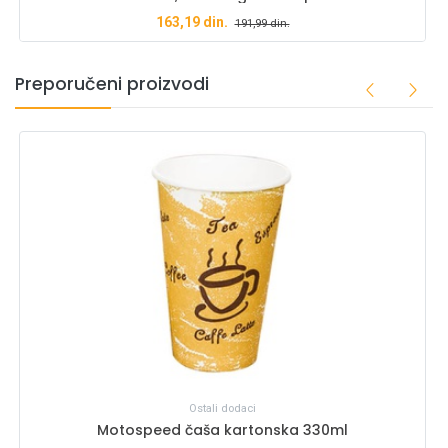
163,19
din.
191,99
din.
Preporučeni proizvodi
Ostali dodaci
Motospeed čaša kartonska 330ml