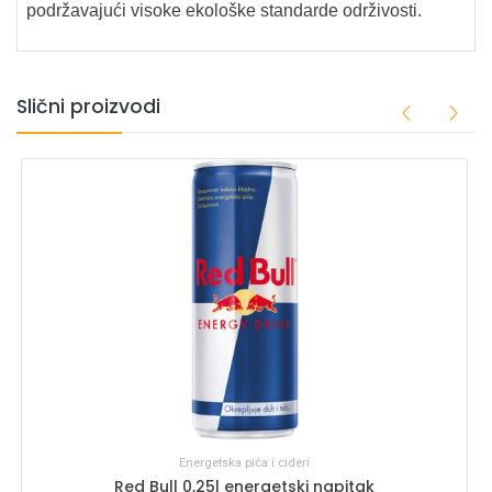
podržavajući visoke ekološke standarde održivosti.
Slični proizvodi
Energetska pića i cideri
Red Bull 0,25l energetski napitak