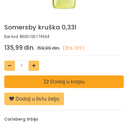
Somersby kruška 0,33l
Bar kod:
8606106174564
135,99
din.
159,99
din.
(15% OFF)
Dodaj u korpu
Dodaj u listu želja
Carlsberg Srbija