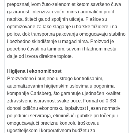
prepoznatljivom žuto-zelenom etiketom savršeno čuva
gaziranost, intenzivan voćni miris i aromatični profil
napitka, štiteći ga od spoljnih uticaja. Flašice su
optimizovane za lako slaganje u barske frižidere i na
police, dok transportna pakovanja omogućavaju stabilno
i bezbedno skladištenje u magacinima. Proizvod je
potrebno čuvati na tamnom, suvom i hladnom mestu,
dalje od izvora direktne toplote.
Higijena i ekonomičnost
Proizvedeno i punjeno u strogo kontrolisanim,
automatizovanim higijenskim uslovima u pogonima
kompanije Carlsberg, što garantuje ujednačen kvalitet i
zdravstvenu ispravnost svake boce. Format od 0,33l
donosi odličnu ekonomsku isplativost i jasan normativ
po jedinici serviranja, eliminišući gubitke pri točenju i
omogućavajući preciznu kontrolu troškova u
ugostiteljskom i korporativnom budžetu za