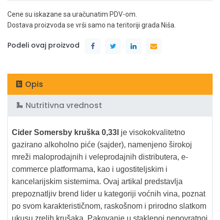
Cene su iskazane sa uračunatim PDV-om.
Dostava proizvoda se vrši samo na teritoriji grada Niša.
Podeli ovaj proizvod
Opis
Nutritivna vrednost
Cider Somersby kruška 0,33l
je visokokvalitetno
gazirano alkoholno piće (sajder), namenjeno širokoj
mreži maloprodajnih i veleprodajnih distributera, e-
commerce platformama, kao i ugostiteljskim i
kancelarijskim sistemima. Ovaj artikal predstavlja
prepoznatljiv brend lider u kategoriji voćnih vina, poznat
po svom karakterističnom, raskošnom i prirodno slatkom
ukusu zrelih krušaka. Pakovanje u staklenoj nepovratnoj