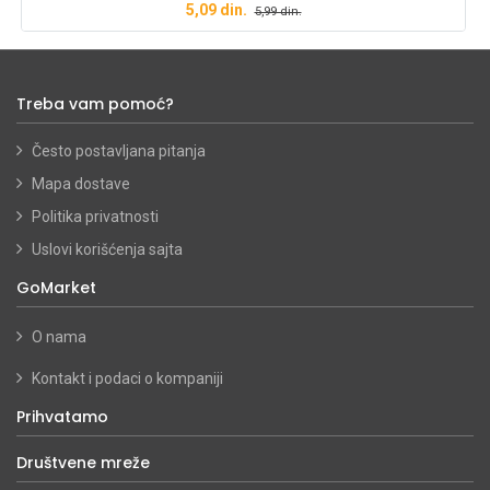
5,09
din.
5,99
din.
Treba vam pomoć?
Često postavljana pitanja
Mapa dostave
Politika privatnosti
Uslovi korišćenja sajta
GoMarket
O nama
Kontakt i podaci o kompaniji
Prihvatamo
Društvene mreže