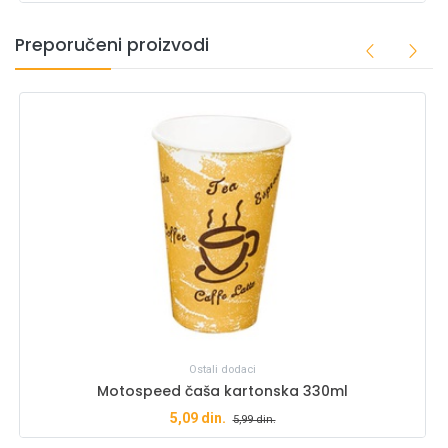
Preporučeni proizvodi
Ostali dodaci
Motospeed čaša kartonska 330ml
5,09
din.
5,99
din.