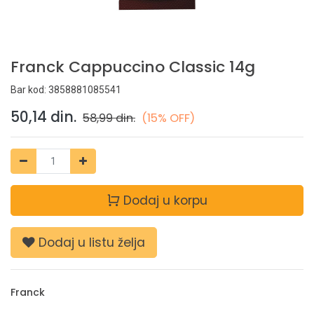
Franck Cappuccino Classic 14g
Bar kod:
3858881085541
50,14
din.
58,99
din.
(15% OFF)
Dodaj u korpu
Dodaj u listu želja
Franck