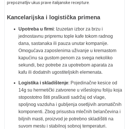
prepoznatljiv ukus prave italijanske recepture.
Kancelarijska i logistička primena
Upotreba u firmi
: Izuzetan izbor za brzu i
jednostavnu pripremu tople kafe tokom radnog
dana, sastanaka ili pauza unutar kompanije.
Omogućava zaposlenima uživanje u kremastom
kapućinu sa gustom penom za svega nekoliko
sekundi, bez potrebe za upotrebom aparata za
kafu ili dodatnih ugostiteljskih elemenata.
Logistika i skladištenje
: Pojedinačne kesice od
14g su hermetički zatvorene u višeslojnu foliju koja
stopostotno štiti praškasti sadržaj od vlage,
spoljnog vazduha i gubljenja osetljivih aromatičnih
komponenti. Zbog prisustva mlečnih belančevina i
biljnih masti, proizvod je potrebno skladištiti na
suvom mestu i stabilnoj sobnoj temperaturi.