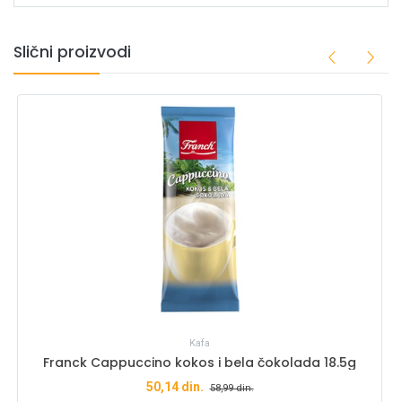
Slični proizvodi
Kafa
Franck Cappuccino kokos i bela čokolada 18.5g
50,14
din.
58,99
din.