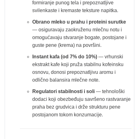
formiranje punog tela i prepoznatljive
svilenkaste i kremaste teksture napitka.
Obrano mleko u prahu i proteini surutke
— osiguravaju zaokruženu mlečnu notu i
omogućavaju stvaranje bogate, postojane i
guste pene (krema) na površini.
Instant kafa (od 7% do 10%)
— vrhunski
ekstrakt kafe koji pruža stabilnu kofeinsku
osnovu, donosi prepoznatljivu aromu i
odlično balansira mlečne note.
Regulatori stabilnosti i soli
— tehnološki
dodaci koji obezbeđuju savršeno rastvaranje
praha bez grudvica i drže strukturu pene
postojanom tokom konzumacije.