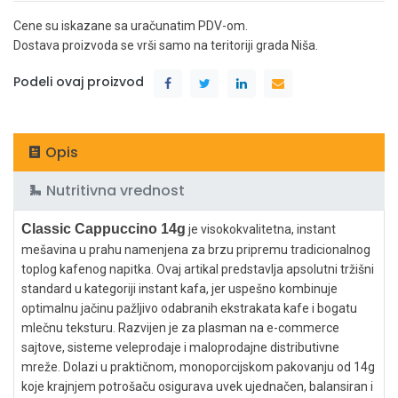
Cene su iskazane sa uračunatim PDV-om.
Dostava proizvoda se vrši samo na teritoriji grada Niša.
Podeli ovaj proizvod
Opis
Nutritivna vrednost
Classic Cappuccino 14g
je visokokvalitetna, instant
mešavina u prahu namenjena za brzu pripremu tradicionalnog
toplog kafenog napitka. Ovaj artikal predstavlja apsolutni tržišni
standard u kategoriji instant kafa, jer uspešno kombinuje
optimalnu jačinu pažljivo odabranih ekstrakata kafe i bogatu
mlečnu teksturu. Razvijen je za plasman na e-commerce
sajtove, sisteme veleprodaje i maloprodajne distributivne
mreže. Dolazi u praktičnom, monoporcijskom pakovanju od 14g
koje krajnjem potrošaču osigurava uvek ujednačen, balansiran i