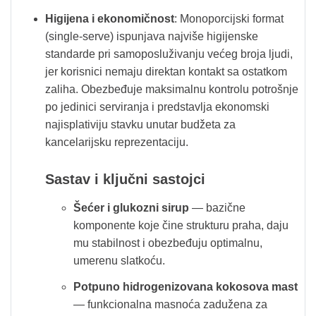
Higijena i ekonomičnost
: Monoporcijski format
(single-serve) ispunjava najviše higijenske
standarde pri samoposluživanju većeg broja ljudi,
jer korisnici nemaju direktan kontakt sa ostatkom
zaliha. Obezbeđuje maksimalnu kontrolu potrošnje
po jedinici serviranja i predstavlja ekonomski
najisplativiju stavku unutar budžeta za
kancelarijsku reprezentaciju.
Sastav i ključni sastojci
Šećer i glukozni sirup
— bazične
komponente koje čine strukturu praha, daju
mu stabilnost i obezbeđuju optimalnu,
umerenu slatkoću.
Potpuno hidrogenizovana kokosova mast
— funkcionalna masnoća zadužena za