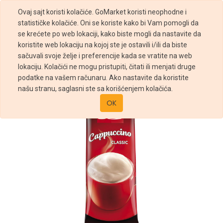
Ovaj sajt koristi kolačiće. GoMarket koristi neophodne i
statističke kolačiće. Oni se koriste kako bi Vam pomogli da
se krećete po web lokaciji, kako biste mogli da nastavite da
koristite web lokaciju na kojoj ste je ostavili i/ili da biste
sačuvali svoje želje i preferencije kada se vratite na web
Prodavnica
Franck Cappuccino Classic 14g
lokaciju. Kolačići ne mogu pristupiti, čitati ili menjati druge
podatke na vašem računaru. Ako nastavite da koristite
našu stranu, saglasni ste sa korišćenjem kolačića.
OK