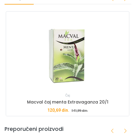
Čaj
Macval čaj menta Extravaganza 20/1
120,69
din.
141,99
din.
Preporučeni proizvodi