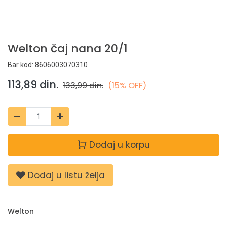
Welton čaj nana 20/1
Bar kod:
8606003070310
113,89
din.
133,99
din.
(15% OFF)
Dodaj u korpu
Dodaj u listu želja
Welton