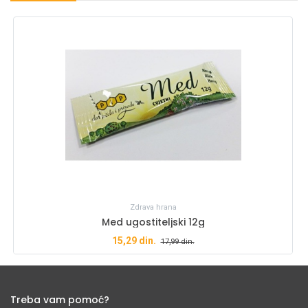
Zdrava hrana
Med ugostiteljski 12g
15,29
din.
17,99
din.
Treba vam pomoć?