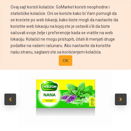
Ovaj sajt koristi kolačiće. GoMarket koristi neophodne i
statističke kolačiće. Oni se koriste kako bi Vam pomogli da
se krećete po web lokaciji, kako biste mogli da nastavite da
koristite web lokaciju na kojoj ste je ostavili i/ili da biste
sačuvali svoje želje i preferencije kada se vratite na web
Prodavnica
Welton čaj nana 20/1
lokaciju. Kolačići ne mogu pristupiti, čitati ili menjati druge
podatke na vašem računaru. Ako nastavite da koristite
našu stranu, saglasni ste sa korišćenjem kolačića.
OK