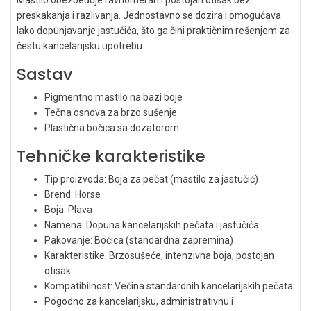
preskakanja i razlivanja. Jednostavno se dozira i omogućava
lako dopunjavanje jastučića, što ga čini praktičnim rešenjem za
čestu kancelarijsku upotrebu.
Sastav
Pigmentno mastilo na bazi boje
Tečna osnova za brzo sušenje
Plastična bočica sa dozatorom
Tehničke karakteristike
Tip proizvoda: Boja za pečat (mastilo za jastučić)
Brend: Horse
Boja: Plava
Namena: Dopuna kancelarijskih pečata i jastučića
Pakovanje: Bočica (standardna zapremina)
Karakteristike: Brzosušeće, intenzivna boja, postojan
otisak
Kompatibilnost: Većina standardnih kancelarijskih pečata
Pogodno za kancelarijsku, administrativnu i