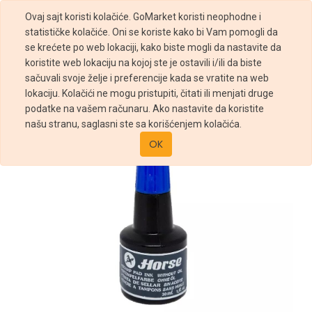
Ovaj sajt koristi kolačiće. GoMarket koristi neophodne i
statističke kolačiće. Oni se koriste kako bi Vam pomogli da
se krećete po web lokaciji, kako biste mogli da nastavite da
koristite web lokaciju na kojoj ste je ostavili i/ili da biste
sačuvali svoje želje i preferencije kada se vratite na web
Prodavnica
BOJA ZA PECAT PLAVA HORSE
lokaciju. Kolačići ne mogu pristupiti, čitati ili menjati druge
podatke na vašem računaru. Ako nastavite da koristite
našu stranu, saglasni ste sa korišćenjem kolačića.
OK