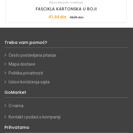
Kancelarijski materijal
FASCIKLA KARTONSKA U BOJI
41,64
din.
48,99
din.
Treba vam pomoć?
Često postavljana pitanja
Mapa dostave
Politika privatnosti
Uslovi korišćenja sajta
GoMarket
O nama
Kontakt i podaci o kompaniji
Prihvatamo