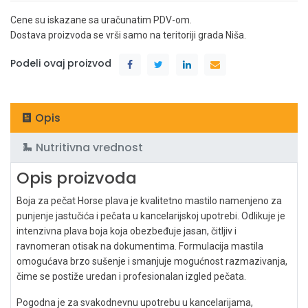
Cene su iskazane sa uračunatim PDV-om.
Dostava proizvoda se vrši samo na teritoriji grada Niša.
Podeli ovaj proizvod
Opis
Nutritivna vrednost
Opis proizvoda
Boja za pečat Horse plava je kvalitetno mastilo namenjeno za
punjenje jastučića i pečata u kancelarijskoj upotrebi. Odlikuje je
intenzivna plava boja koja obezbeđuje jasan, čitljiv i
ravnomeran otisak na dokumentima. Formulacija mastila
omogućava brzo sušenje i smanjuje mogućnost razmazivanja,
čime se postiže uredan i profesionalan izgled pečata.
Pogodna je za svakodnevnu upotrebu u kancelarijama,