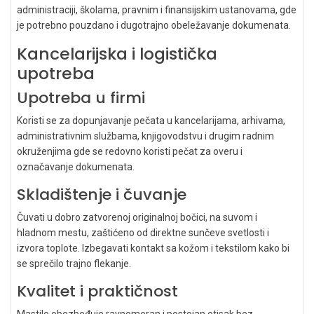
administraciji, školama, pravnim i finansijskim ustanovama, gde
je potrebno pouzdano i dugotrajno obeležavanje dokumenata.
Kancelarijska i logistička
upotreba
Upotreba u firmi
Koristi se za dopunjavanje pečata u kancelarijama, arhivama,
administrativnim službama, knjigovodstvu i drugim radnim
okruženjima gde se redovno koristi pečat za overu i
označavanje dokumenata.
Skladištenje i čuvanje
Čuvati u dobro zatvorenoj originalnoj bočici, na suvom i
hladnom mestu, zaštićeno od direktne sunčeve svetlosti i
izvora toplote. Izbegavati kontakt sa kožom i tekstilom kako bi
se sprečilo trajno flekanje.
Kvalitet i praktičnost
Mastilo obezbeđuje ravnomeran i postojan otisak bez