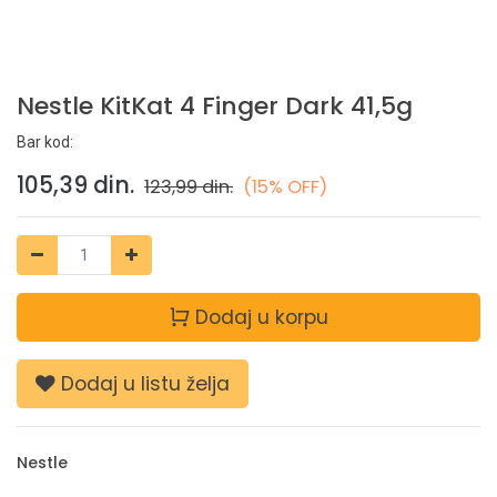
Nestle KitKat 4 Finger Dark 41,5g
Bar kod:
105,39
din.
123,99
din.
(15% OFF)
Dodaj u korpu
Dodaj u listu želja
Nestle