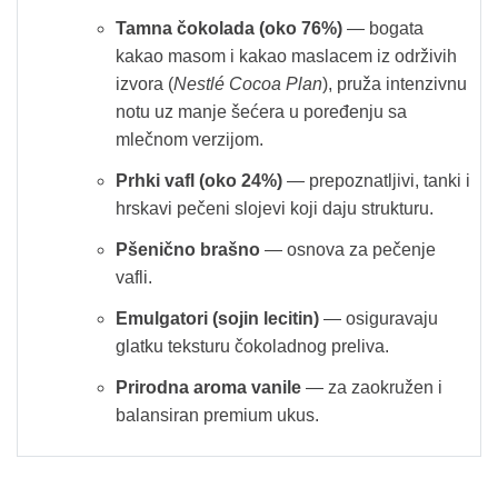
Tamna čokolada (oko 76%)
— bogata
kakao masom i kakao maslacem iz održivih
izvora (
Nestlé Cocoa Plan
), pruža intenzivnu
notu uz manje šećera u poređenju sa
mlečnom verzijom.
Prhki vafl (oko 24%)
— prepoznatljivi, tanki i
hrskavi pečeni slojevi koji daju strukturu.
Pšenično brašno
— osnova za pečenje
vafli.
Emulgatori (sojin lecitin)
— osiguravaju
glatku teksturu čokoladnog preliva.
Prirodna aroma vanile
— za zaokružen i
balansiran premium ukus.