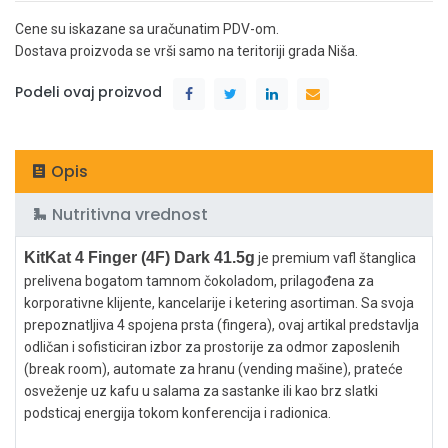
Cene su iskazane sa uračunatim PDV-om.
Dostava proizvoda se vrši samo na teritoriji grada Niša.
Podeli ovaj proizvod
Opis
Nutritivna vrednost
KitKat 4 Finger (4F) Dark 41.5g
je premium vafl štanglica
prelivena bogatom tamnom čokoladom, prilagođena za
korporativne klijente, kancelarije i ketering asortiman. Sa svoja
prepoznatljiva 4 spojena prsta (fingera), ovaj artikal predstavlja
odličan i sofisticiran izbor za prostorije za odmor zaposlenih
(break room), automate za hranu (vending mašine), prateće
osveženje uz kafu u salama za sastanke ili kao brz slatki
podsticaj energija tokom konferencija i radionica.