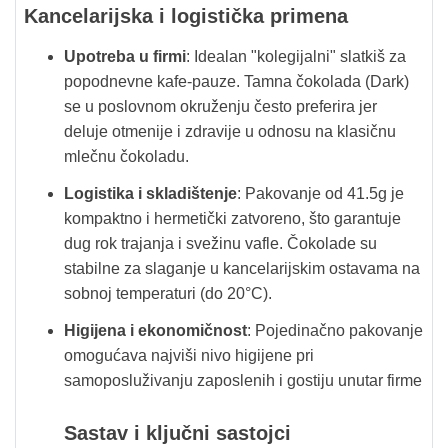
Kancelarijska i logistička primena
Upotreba u firmi
: Idealan "kolegijalni" slatkiš za
popodnevne kafe-pauze. Tamna čokolada (Dark)
se u poslovnom okruženju često preferira jer
deluje otmenije i zdravije u odnosu na klasičnu
mlečnu čokoladu.
Logistika i skladištenje
: Pakovanje od 41.5g je
kompaktno i hermetički zatvoreno, što garantuje
dug rok trajanja i svežinu vafle. Čokolade su
stabilne za slaganje u kancelarijskim ostavama na
sobnoj temperaturi (do 20°C).
Higijena i ekonomičnost
: Pojedinačno pakovanje
omogućava najviši nivo higijene pri
samoposluživanju zaposlenih i gostiju unutar firme
Sastav i ključni sastojci