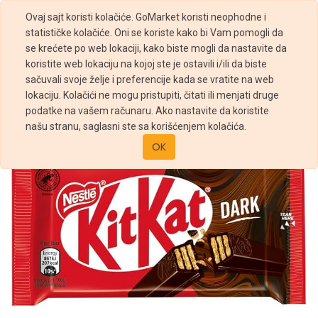
Ovaj sajt koristi kolačiće. GoMarket koristi neophodne i
statističke kolačiće. Oni se koriste kako bi Vam pomogli da
se krećete po web lokaciji, kako biste mogli da nastavite da
koristite web lokaciju na kojoj ste je ostavili i/ili da biste
sačuvali svoje želje i preferencije kada se vratite na web
Prodavnica
Nestle KitKat 4 Finger Dark 41,5g
lokaciju. Kolačići ne mogu pristupiti, čitati ili menjati druge
podatke na vašem računaru. Ako nastavite da koristite
našu stranu, saglasni ste sa korišćenjem kolačića.
OK