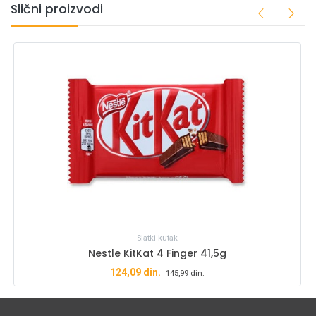
Slični proizvodi
Slatki kutak
Nestle KitKat 4 Finger 41,5g
124,09
din.
145,99
din.