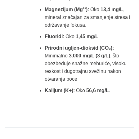
Magnezijum (Mg²⁺):
Oko
13,4 mg/L
,
mineral značajan za smanjenje stresa i
održavanje fokusa.
Fluoridi:
Oko
1,45 mg/L
.
Prirodni ugljen-dioksid (CO₂):
Minimalno
3.000 mg/L (3 g/L)
, što
obezbeđuje snažne mehuriće, visoku
reskost i dugotrajnu svežinu nakon
otvaranja boce
Kalijum (K+):
Oko
56,6 mg/L
.