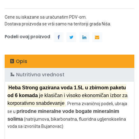
Cene su iskazane sa uračunatim PDV-om.
Dostava proizvoda se vrši samo na teritoriji grada Niša.
Podeli ovaj proizvod
Opis
Nutritivna vrednost
Heba Strong gazirana voda 1.5L u zbirnom paketu
od 6 komada
je klasičan i visoko ekonomičan izbor za
korporativno snabdevanje
. Prema zvaničnoj podeli, ubraja
prirodne mineralne vode bogate mineralnim
se u
solima
(natrijumova, bikarbonatna, fluoridna ugljenokiselina
voda sa izvorišta Bujanovac)