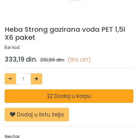
Heba Strong gazirana voda PET 1,5l
X6 paket
Bar kod:
333,19
din.
391,99
din.
(15% OFF)
Dodaj u korpu
Dodaj u listu želja
Nectar