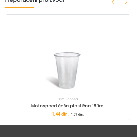
Ostali dodaci
Motospeed čaša plastična 180ml
1,44
din.
1,69
din.