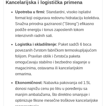
Kancelarijska i logistička primena
Upotreba u firmi:
Standardni, visoko isplativi
format koji osigurava redovnu hidrataciju kolektiva.
Snažna prirodna gaziranost ("Strong") efikasno
podiže energiju i tonus zaposlenih tokom
intenzivnih radnih sati.
Logistika i skladištenje:
Paket sadrži 6 boca
povezanih čvrstom fabričkom termoskupljajućom
folijom. Pravilan oblik i čvrstoća paketa
omogućavaju stabilno i bezbedno slaganje u
magacinima, ostavama ili kancelarijskim
ormarima.
Ekonomičnost:
Nabavka pakovanja od 1.5L
donosi najnižu cenu po litru u poređenju sa
manjim ambalažama, što direktno smanjuje i
optimizuje fiksne mesečne troškove kancelarijske