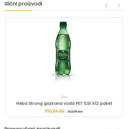
Slični proizvodi
Piće
Heba Strong gazirana voda PET 0,5l X12 paket
555,04
din.
652,99
din.
Preporučeni proizvodi