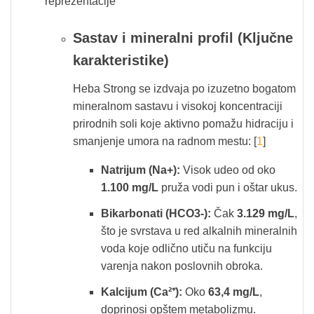
reprezentacije
Sastav i mineralni profil (Ključne
karakteristike)
Heba Strong se izdvaja po izuzetno bogatom
mineralnom sastavu i visokoj koncentraciji
prirodnih soli koje aktivno pomažu hidraciju i
smanjenje umora na radnom mestu: [
1
]
Natrijum (Na+):
Visok udeo od oko
1.100 mg/L
pruža vodi pun i oštar ukus.
Bikarbonati (HCO3-):
Čak
3.129 mg/L
,
što je svrstava u red alkalnih mineralnih
voda koje odlično utiču na funkciju
varenja nakon poslovnih obroka.
Kalcijum (Ca²⁺):
Oko
63,4 mg/L
,
doprinosi opštem metabolizmu.