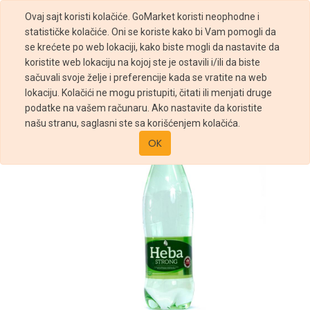
Ovaj sajt koristi kolačiće. GoMarket koristi neophodne i
statističke kolačiće. Oni se koriste kako bi Vam pomogli da
se krećete po web lokaciji, kako biste mogli da nastavite da
koristite web lokaciju na kojoj ste je ostavili i/ili da biste
sačuvali svoje želje i preferencije kada se vratite na web
Prodavnica
Heba Strong gazirana voda PET 1,5l X6 paket
lokaciju. Kolačići ne mogu pristupiti, čitati ili menjati druge
podatke na vašem računaru. Ako nastavite da koristite
našu stranu, saglasni ste sa korišćenjem kolačića.
OK