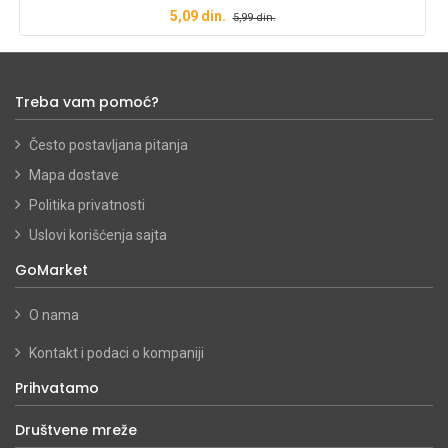
5,09
din.
5,99
din.
Treba vam pomoć?
Često postavljana pitanja
Mapa dostave
Politika privatnosti
Uslovi korišćenja sajta
GoMarket
O nama
Kontakt i podaci o kompaniji
Prihvatamo
Društvene mreže