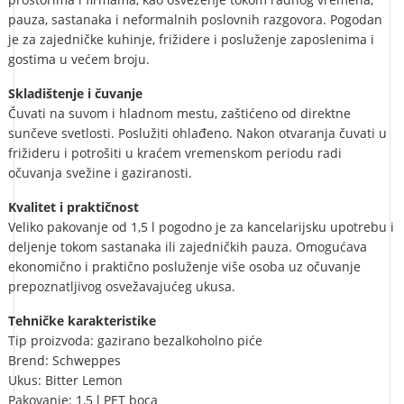
pauza, sastanaka i neformalnih poslovnih razgovora. Pogodan
je za zajedničke kuhinje, frižidere i posluženje zaposlenima i
gostima u većem broju.
Skladištenje i čuvanje
Čuvati na suvom i hladnom mestu, zaštićeno od direktne
sunčeve svetlosti. Poslužiti ohlađeno. Nakon otvaranja čuvati u
frižideru i potrošiti u kraćem vremenskom periodu radi
očuvanja svežine i gaziranosti.
Kvalitet i praktičnost
Veliko pakovanje od 1,5 l pogodno je za kancelarijsku upotrebu i
deljenje tokom sastanaka ili zajedničkih pauza. Omogućava
ekonomično i praktično posluženje više osoba uz očuvanje
prepoznatljivog osvežavajućeg ukusa.
Tehničke karakteristike
Tip proizvoda: gazirano bezalkoholno piće
Brend: Schweppes
Ukus: Bitter Lemon
Pakovanje: 1,5 l PET boca