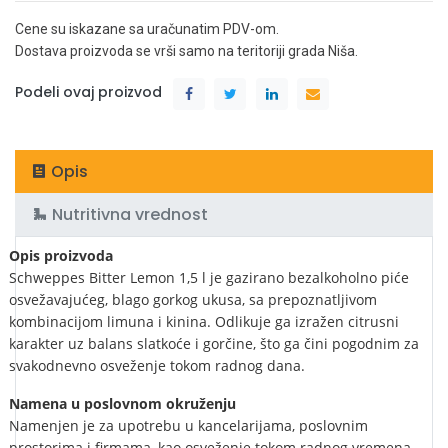
Cene su iskazane sa uračunatim PDV-om.
Dostava proizvoda se vrši samo na teritoriji grada Niša.
Podeli ovaj proizvod
Opis
Nutritivna vrednost
Opis proizvoda
Schweppes Bitter Lemon 1,5 l je gazirano bezalkoholno piće
osvežavajućeg, blago gorkog ukusa, sa prepoznatljivom
kombinacijom limuna i kinina. Odlikuje ga izražen citrusni
karakter uz balans slatkoće i gorčine, što ga čini pogodnim za
svakodnevno osveženje tokom radnog dana.
Namena u poslovnom okruženju
Namenjen je za upotrebu u kancelarijama, poslovnim
prostorima i firmama, kao osveženje tokom radnog vremena,