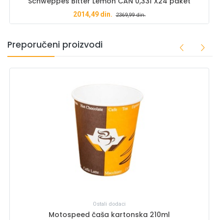
Schweppes Bitter Lemon CAN 0,33l X24 paket
2014,49
din.
2369,99
din.
Preporučeni proizvodi
Ostali dodaci
Motospeed čaša kartonska 210ml