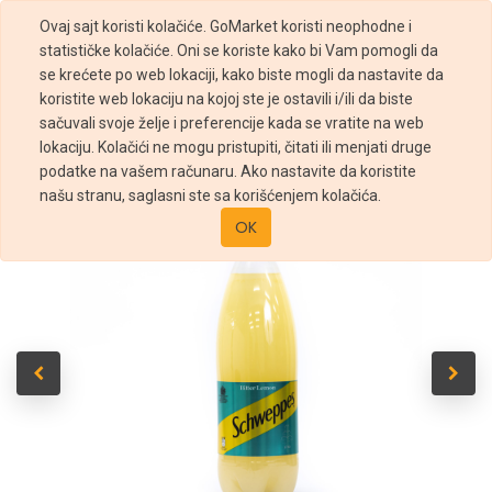
Ovaj sajt koristi kolačiće. GoMarket koristi neophodne i
statističke kolačiće. Oni se koriste kako bi Vam pomogli da
se krećete po web lokaciji, kako biste mogli da nastavite da
koristite web lokaciju na kojoj ste je ostavili i/ili da biste
sačuvali svoje želje i preferencije kada se vratite na web
Prodavnica
Schweppes Bitter Lemon PET 1,5l
lokaciju. Kolačići ne mogu pristupiti, čitati ili menjati druge
podatke na vašem računaru. Ako nastavite da koristite
našu stranu, saglasni ste sa korišćenjem kolačića.
OK