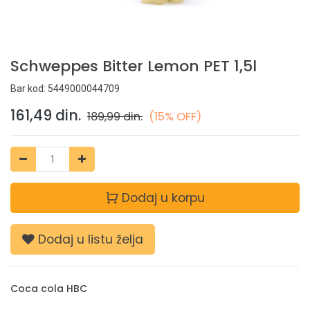
Schweppes Bitter Lemon PET 1,5l
Bar kod:
5449000044709
161,49
din.
189,99
din.
(15% OFF)
Dodaj u korpu
Dodaj u listu želja
Coca cola HBC