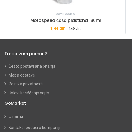
Ostali dodaci
Motospeed čaša plastična 180ml
1,44
din.
1,69
din.
Treba vam pomoć?
Često postavljana pitanja
Mapa dostave
Politika privatnosti
Uslovi korišćenja sajta
GoMarket
O nama
Kontakt i podaci o kompaniji