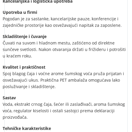
Kancelarijska i logistička upotreba
Upotreba u firmi
Pogodan je za sastanke, kancelarijske pauze, konferencije i
zajedničke prostorije kao osvežavajući napitak za zaposlene.
Skladištenje i čuvanje
Čuvati na suvom i hladnom mestu, zaštićeno od direktne
sunčeve svetlosti. Nakon otvaranja držati u frižideru i potrošiti
u kraćem roku.
Kvalitet i praktičnost
Spoj blagog čaja i voćne arome šumskog voća pruža prijatan i
osvežavajući ukus. Praktična PET ambalaža omogućava lako
posluživanje i skladištenje.
Sastav
Voda, ekstrakt crnog čaja, šećer ili zaslađivači, aroma šumskog
voća, regulator kiselosti i ostali sastojci prema deklaraciji
proizvođača.
Tehničke karakteristike