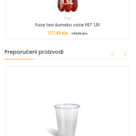
Piće
Fuze tea šumsko voće PET 1,5l
127,49
din.
149,99
din.
Preporučeni proizvodi