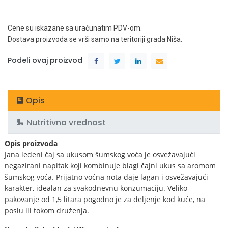
Cene su iskazane sa uračunatim PDV-om.
Dostava proizvoda se vrši samo na teritoriji grada Niša.
Podeli ovaj proizvod
Opis
Nutritivna vrednost
Opis proizvoda
Jana ledeni čaj sa ukusom šumskog voća je osvežavajući
negazirani napitak koji kombinuje blagi čajni ukus sa aromom
šumskog voća. Prijatno voćna nota daje lagan i osvežavajući
karakter, idealan za svakodnevnu konzumaciju. Veliko
pakovanje od 1,5 litara pogodno je za deljenje kod kuće, na
poslu ili tokom druženja.