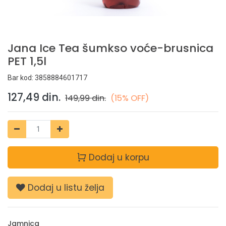
Jana Ice Tea šumkso voće-brusnica
PET 1,5l
Bar kod:
3858884601717
127,49
din.
149,99
din.
(15% OFF)
Dodaj u korpu
Dodaj u listu želja
Jamnica