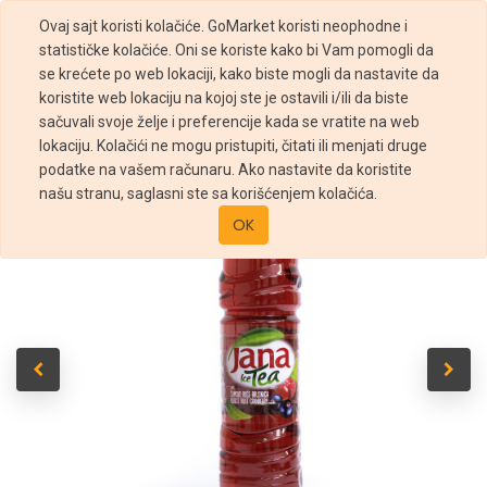
Ovaj sajt koristi kolačiće. GoMarket koristi neophodne i
statističke kolačiće. Oni se koriste kako bi Vam pomogli da
se krećete po web lokaciji, kako biste mogli da nastavite da
koristite web lokaciju na kojoj ste je ostavili i/ili da biste
sačuvali svoje želje i preferencije kada se vratite na web
Prodavnica
Jana Ice Tea šumkso voće-brusnica PET 1,5l
lokaciju. Kolačići ne mogu pristupiti, čitati ili menjati druge
podatke na vašem računaru. Ako nastavite da koristite
našu stranu, saglasni ste sa korišćenjem kolačića.
OK