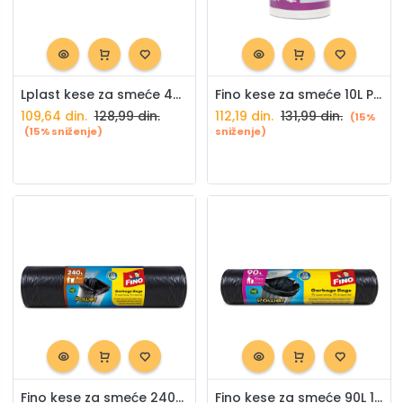
Lplast kese za smeće 45L Dr. Bag 15/1
Fino kese za smeće 10L Premium sa ručkama 50/1
109,64
din.
128,99
din.
112,19
din.
131,99
din.
(15%
(15% sniženje)
sniženje)
Fino kese za smeće 240L 8/1
Fino kese za smeće 90L 10/1