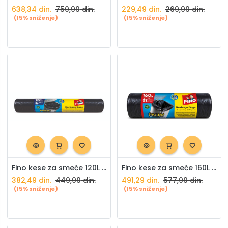
638,34
din.
750,99
din.
229,49
din.
269,99
din.
(15% sniženje)
(15% sniženje)
Fino kese za smeće 120L bez trake 10/1
Fino kese za smeće 160L 10/1
382,49
din.
449,99
din.
491,29
din.
577,99
din.
(15% sniženje)
(15% sniženje)