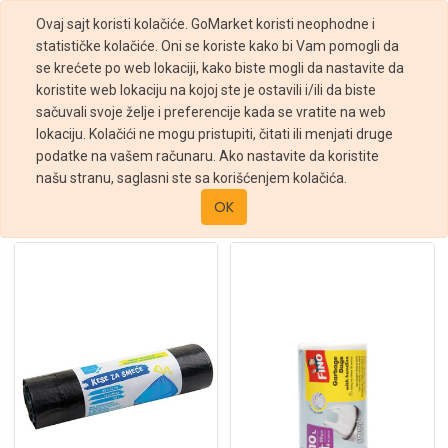
Ovaj sajt koristi kolačiće. GoMarket koristi neophodne i
statističke kolačiće. Oni se koriste kako bi Vam pomogli da
se krećete po web lokaciji, kako biste mogli da nastavite da
koristite web lokaciju na kojoj ste je ostavili i/ili da biste
sačuvali svoje želje i preferencije kada se vratite na web
Filteri
lokaciju. Kolačići ne mogu pristupiti, čitati ili menjati druge
podatke na vašem računaru. Ako nastavite da koristite
Prodavnica
Ostali dodaci
Kese za smeće
našu stranu, saglasni ste sa korišćenjem kolačića.
Sortiraj po :
OK
Podrazumevano