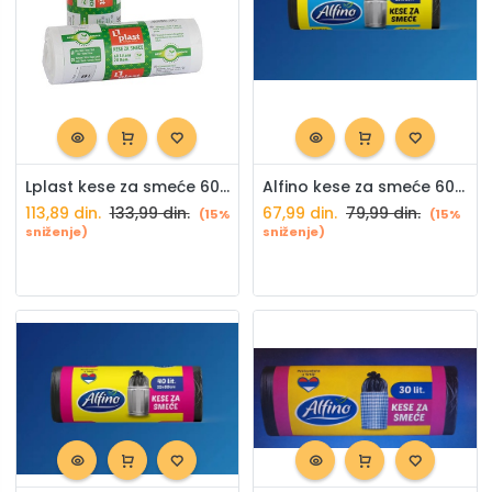
Lplast kese za smeće 60L 20/1
Alfino kese za smeće 60l 10/1
113,89
din.
133,99
din.
67,99
din.
79,99
din.
(15%
(15%
sniženje)
sniženje)