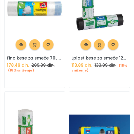
Fino kese za smeće 70L u boji HD 15/1
Lplast kese za smeće 120L 10/1
178,49
din.
209,99
din.
113,89
din.
133,99
din.
(15%
(15% sniženje)
sniženje)