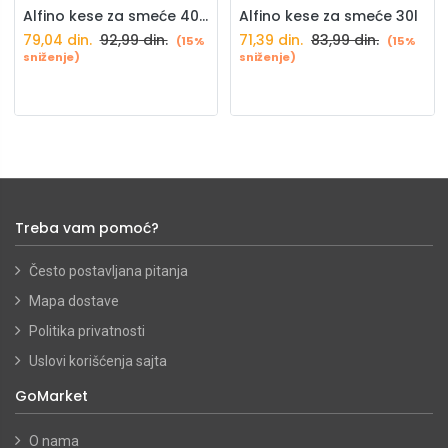
Alfino kese za smeće 40l vrpca 10/1
Alfino kese za smeće 30l
79,04
din.
92,99
din.
71,39
din.
83,99
din.
(15%
(15%
sniženje)
sniženje)
Treba vam pomoć?
Često postavljana pitanja
Mapa dostave
Politika privatnosti
Uslovi korišćenja sajta
GoMarket
O nama