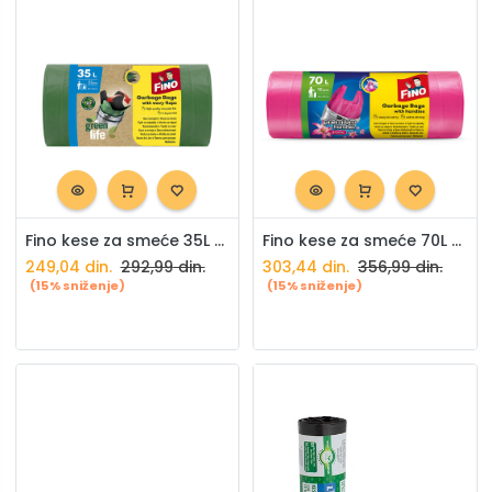
Fino kese za smeće 35L Green Life 22/1
Fino kese za smeće 70L Premium HD 15/1
249,04
din.
292,99
din.
303,44
din.
356,99
din.
(15% sniženje)
(15% sniženje)